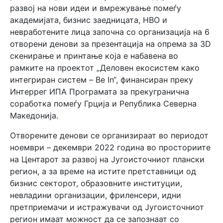
развој на нови идеи и вмрежување помеѓу
академијата, бизнис заедницата, НВО и
невработените лица започна со организација на 6
отворени денови за презентација на опрема за 3D
скенирање и принтање која е набавена во
рамките на проектот „Деловен екосистем како
интегриран систем – Be In“, финансиран преку
Интеррег ИПА Програмата за прекугранична
соработка помеѓу Грција и Република Северна
Македонија.
Отворените денови се организираат во периодот
ноември – декември 2022 година во просториите
на Центарот за развој на Југоисточниот плански
регион, а за време на истите претставници од
бизнис секторот, образовните институции,
невладини организации, фриленсери, идни
претприемачи и истражувачи од Југоисточниот
регион имаат можност да се запознаат со