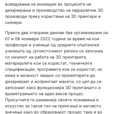
воведување на иновации во процесите на
дизајнирање и производство на најразлични 3D
производи преку користење на 3D принтери и
скенери.
Првите два отворени денови беа организирани на
07 и 08 ноември 2022 година за време на кои
професори и ученици од средните општински
училишта од Југоисточниот регион се запознаа
со начинот на работа на 3D принтерите,
материјалите кои се користат, техничките
спецификации, програмите кои се користат, но
имаа и можност заедно со презентерите да
дизајнираат и испринтаат макети, со цел да се
запознаат како функционира 3D принтањето и
времетраењето на еден ваков процес.
Присутните ги разменија своите познавања и
искуство за таков тип на принтање и неговото
значење како во образовниот процес така и во