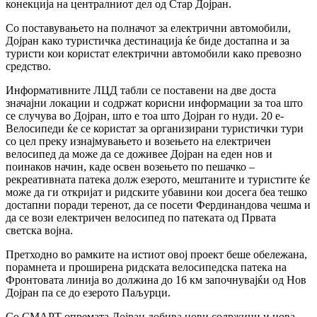
конекција на централниот дел од Стар Дојран.
Со поставувањето на полначот за електрични автомобили,
Дојран како туристичка дестинација ќе биде достапна и за
туристи кои користат електрични автомобили како превозно
средство.
Информативните ЛЦД табли се поставени на две доста
значајни локации и содржат корисни информации за тоа што
се случува во Дојран, што е тоа што Дојран го нуди. 20 е-
Велосипеди ќе се користат за организирани туристички тури
со цел преку изнајмувањето и возењето на електричен
велосипед да може да се доживее Дојран на еден нов и
поинаков начин, каде освен возењето по пешачко –
рекреативната патека долж езерото, мештаните и туристите ќе
може да ги откријат и ридските убавини кои досега беа тешко
достапни поради теренот, да се посети Фердинандова чешма и
да се вози електричен велосипед по патеката од Првата
светска војна.
Претходно во рамките на истиот овој проект беше обележана,
порамнета и проширена ридската велосипедска патека на
Фронтовата линија во должина до 16 км започнувајќи од Нов
Дојран па се до езерото Паљурци.
Со СМАРТ опремата Дојран добива нови содржини и нова