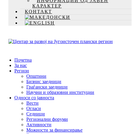
ИНФОРМАЦИИ ОД ЈАВЕН
КАРАКТЕР
КОНТАКТ
Почетна
За нас
Регион
Општини
Бизнис заедници
Граѓански заедници
Научни и образовни институции
Односи со јавноста
Вести
Огласи
Седници
Регионални форуми
Активности
Можности за финансирање