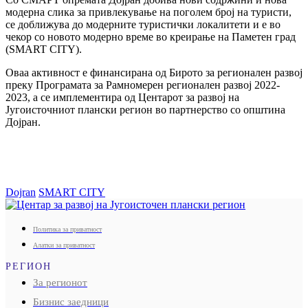
модерна слика за привлекување на поголем број на туристи,
се доближува до модерните туристички локалитети и е во
чекор со новото модерно време во креирање на Паметен град
(SMART CITY).
Оваа активност е финансирана од Бирото за регионален развој
преку Програмата за Рамномерен регионален развој 2022-
2023, а се имплементира од Центарот за развој на
Југоисточниот плански регион во партнерство со општина
Дојран.
Dojran
SMART CITY
Политика за приватност
Алатки за приватност
РЕГИОН
За регионот
Бизнис заедници