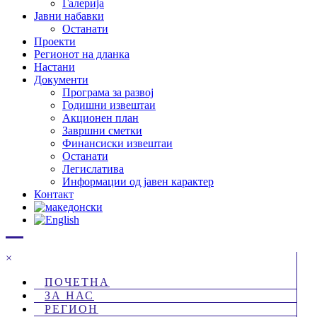
Галерија
Јавни набавки
Останати
Проекти
Регионот на дланка
Настани
Документи
Програма за развој
Годишни извештаи
Акционен план
Завршни сметки
Финансиски извештаи
Останати
Легислатива
Информации од јавен карактер
Контакт
×
ПОЧЕТНА
ЗА НАС
РЕГИОН