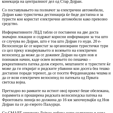
конекција на централниот дел од Стар Дојран.
Со поставувањето на полначот за електрични автомобили,
Дојран како туристичка дестинација ќе биде достапна и за
туристи кои користат електрични автомобили како превозно
средство.
Информативните ЛЦД табли се поставени на две доста
значајни локации и содржат корисни информации за тоа што
се случува во Дојран, што е тоа што Дојран го нуди. 20 е-
Велосипеди ќе се користат за организирани туристички тури
со цел преку изнајмувањето и возењето на електричен
велосипед да може да се доживее Дојран на еден нов и
поинаков начин, каде освен возењето по пешачко –
рекреативната патека долж езерото, мештаните и туристите ќе
може да ги откријат и ридските убавини кои досега беа тешко
достапни поради теренот, да се посети Фердинандова чешма и
да се вози електричен велосипед по патеката од Првата
светска војна.
Претходно во рамките на истиот овој проект беше обележана,
порамнета и проширена ридската велосипедска патека на
Фронтовата линија во должина до 16 км започнувајќи од Нов
Дојран па се до езерото Паљурци.
Со СМАРТ опремата Дојран добива нови содржини и нова