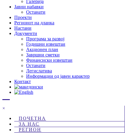
Галерија
Јавни набавки
Останати
Проекти
Регионот на дланка
Настани
Документи
Програма за развој
Годишни извештаи
Акционен план
Завршни сметки
Финансиски извештаи
Останати
Легислатива
Информации од јавен карактер
Контакт
×
ПОЧЕТНА
ЗА НАС
РЕГИОН