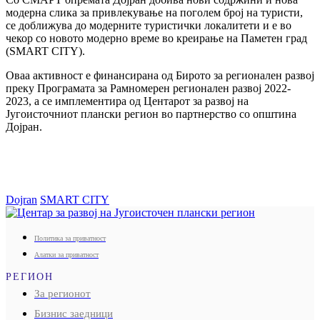
модерна слика за привлекување на поголем број на туристи,
се доближува до модерните туристички локалитети и е во
чекор со новото модерно време во креирање на Паметен град
(SMART CITY).
Оваа активност е финансирана од Бирото за регионален развој
преку Програмата за Рамномерен регионален развој 2022-
2023, а се имплементира од Центарот за развој на
Југоисточниот плански регион во партнерство со општина
Дојран.
Dojran
SMART CITY
Политика за приватност
Алатки за приватност
РЕГИОН
За регионот
Бизнис заедници