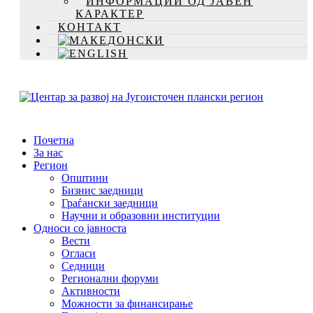
ИНФОРМАЦИИ ОД ЈАВЕН
КАРАКТЕР
КОНТАКТ
Почетна
За нас
Регион
Општини
Бизнис заедници
Граѓански заедници
Научни и образовни институции
Односи со јавноста
Вести
Огласи
Седници
Регионални форуми
Активности
Можности за финансирање