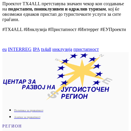
Проектот TX4ALL претставува значаен чекор кон создавање
на
подостапен
,
поинклузивен
и
одржлив
туризам
, кој ќе
овозможи еднаков пристап до туристичките услуги за сите
граѓани.
#TX4ALL #Инклузија #Пристапност #Интеррег #ЕУПроекти
eu
INTERREG
IPA
tx4all
инклузија
пристапност
Политика за приватност
Алатки за приватност
РЕГИОН