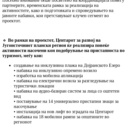
Посебно внимание беше посветено на координацијата помеѓу
партнерите, временската рамка за реализација на
активностите, како и подготовката и спроведувањето на
јавните набавки, кои претставуваат клучен сегмент во
проектот.
🔹
Во
рамки
на
проектот
,
Центарот
за
развој
на
Југоисточниот
плански
регион
ќе
реализира
повеќе
активности
насочени
кон
подобрување
на
пристапноста
во
туризмот
,
меѓу
кои
:
создавање на инклузивна плажа на Дојранското Езеро
• набавка на инклузивно опремено возило
• изработка на мобилна апликација
• набавка на електрични возила за разгледување на
туристички локации
• набавка на аудио-базиран систем за лица со оштетен
вид
• поставување на 14 универзално пристапни знаци за
насочување
• инсталација на нов лифт во зградата на Центарот
• набавка на 18 мобилни рампи за општините во
регионот