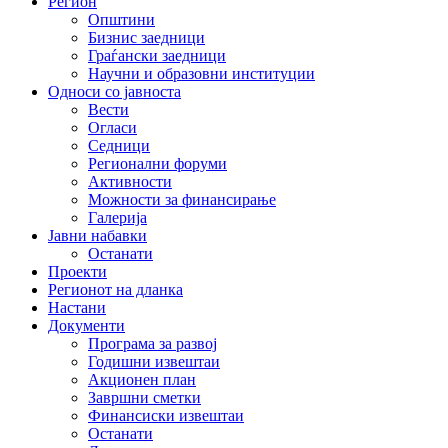
Регион
Општини
Бизнис заедници
Граѓански заедници
Научни и образовни институции
Односи со јавноста
Вести
Огласи
Седници
Регионални форуми
Активности
Можности за финансирање
Галерија
Јавни набавки
Останати
Проекти
Регионот на дланка
Настани
Документи
Програма за развој
Годишни извештаи
Акционен план
Завршни сметки
Финансиски извештаи
Останати