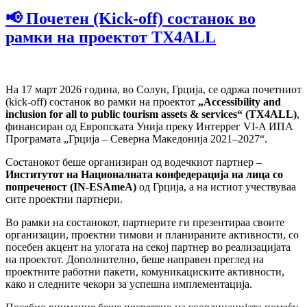
📢 Почетен (Kick-off) состанок во
рамки на проектот TX4ALL
На 17 март 2026 година, во Солун, Грција, се одржа почетниот
(kick-off) состанок во рамки на проектот
„Accessibility and
inclusion for all to public tourism assets & services“ (TX4ALL)
,
финансиран од Европската Унија преку Интеррег VI-A ИПА
Програмата „Грција – Северна Македонија 2021–2027“.
Состанокот беше организиран од водечкиот партнер –
Институтот
на
Националната
конфедерација
на
лица
со
попреченост
(IN-ESAmeA)
од Грција, а на истиот учествуваа
сите проектни партнери.
Во рамки на состанокот, партнерите ги презентираа своите
организации, проектни тимови и планираните активности, со
посебен акцент на улогата на секој партнер во реализацијата
на проектот. Дополнително, беше направен преглед на
проектните работни пакети, комуникациските активности,
како и следните чекори за успешна имплементација.