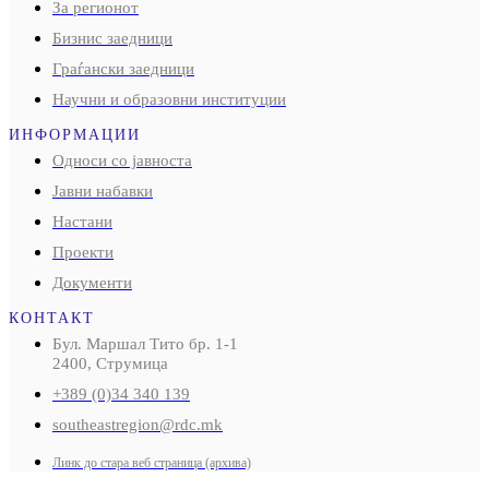
За регионот
Бизнис заедници
Граѓански заедници
Научни и образовни институции
ИНФОРМАЦИИ
Односи со јавноста
Јавни набавки
Настани
Проекти
Документи
КОНТАКТ
Бул. Маршал Тито бр. 1-1
2400, Струмица
+389 (0)34 340 139
southeastregion@rdc.mk
Линк до стара веб страница (архива)