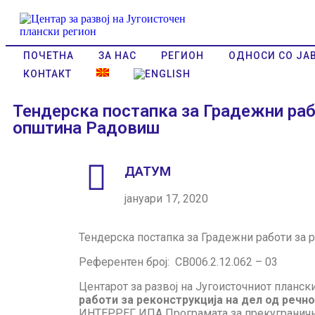
ПОЧЕТНА
ЗА НАС
РЕГИОН
ОДНОСИ СО ЈА
КОНТАКТ
Тендерска постапка за Градежни раб
општина Радовиш
ДАТУМ
јануари 17, 2020
Тендерска постапка за Градежни работи за 
Референтен број: CB006.2.12.062 – 03
Центарот за развој на Југоисточниот планск
работи за реконструкција на дел од реч
ИНТЕРРЕГ ИПА Програмата за прекугранична