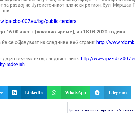
 за развој на Југоисточниот плански регион, бул. Маршал Тит
рани:
ww.ipa-cbc-007.eu/bg/public-tenders
.
до 16.00 часот (локално време), на 18.03.2020 година.
ќе се објавуваат на следниве веб страни:
http://www.rdc.mk
да ја преземете од следниот линк:
http://www.ipa-cbc-007.
ity-radovish
.
er
LinkedIn
WhatsApp
Telegram