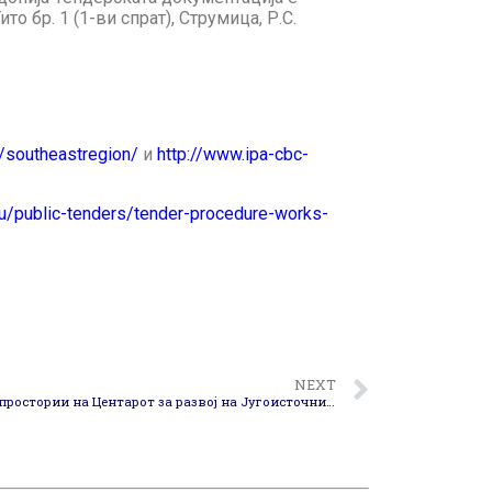
о бр. 1 (1-ви спрат), Струмица, Р.С.
/southeastregion/
и
http://www.ipa-cbc-
eu/public-tenders/tender-procedure-works-
NEXT
Промена на локацијата и работните простории на Центарот за развој на Југоисточниот плански регион