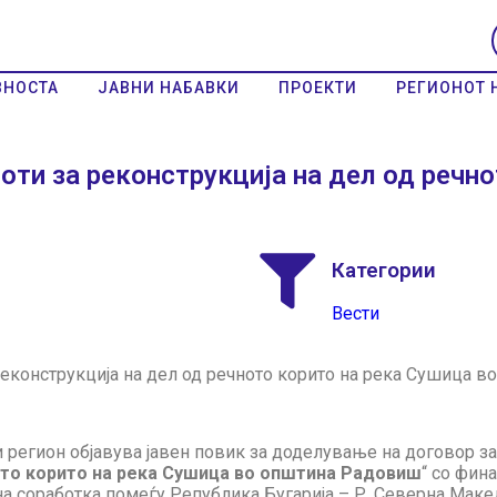
ВНОСТА
ЈАВНИ НАБАВКИ
ПРОЕКТИ
РЕГИОНОТ 
оти за реконструкција на дел од речно
Категории
Вести
реконструкција на дел од речното корито на река Сушица 
и регион објавува јавен повик за доделување на договор за 
ното корито на река Сушица во општина Радовиш
“ со фин
 соработка помеѓу Република Бугарија – Р. Северна Макед