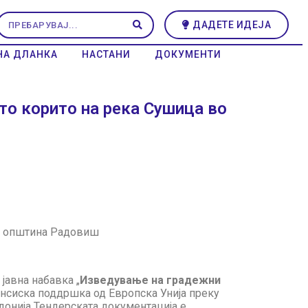
ДАДЕТЕ ИДЕЈА
НА ДЛАНКА
НАСТАНИ
ДОКУМЕНТИ
то корито на река Сушица во
во општина Радовиш
јавна набавка „
Изведување на градежни
ансиска поддршка од Европска Унија преку
онија Тендерската документација е