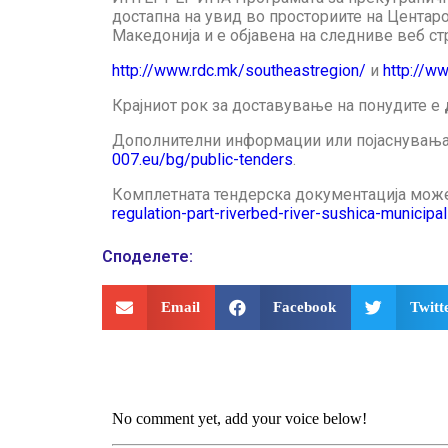
достапна на увид во просториите на Центарот
Македонија и е објавена на следниве веб ст
http://www.rdc.mk/southeastregion/
и
http://w
Крајниот рок за доставување на понудите е
Дополнителни информации или појаснувања 
007.eu/bg/public-tenders
.
Комплетната тендерска документација може 
regulation-part-riverbed-river-sushica-municipal
Споделeте:
Email
Facebook
Twitt
No comment yet, add your voice below!