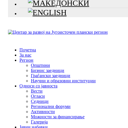
Почетна
За нас
Регион
Општини
Бизнис заедници
Граѓански заедници
Научни и образовни институции
Односи со јавноста
Вести
Огласи
Седници
Регионални форуми
Активности
Можности за финансирање
Галерија
Јавни набавки