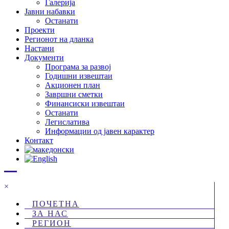
Галерија
Јавни набавки
Останати
Проекти
Регионот на дланка
Настани
Документи
Програма за развој
Годишни извештаи
Акционен план
Завршни сметки
Финансиски извештаи
Останати
Легислатива
Информации од јавен карактер
Контакт
×
ПОЧЕТНА
ЗА НАС
РЕГИОН