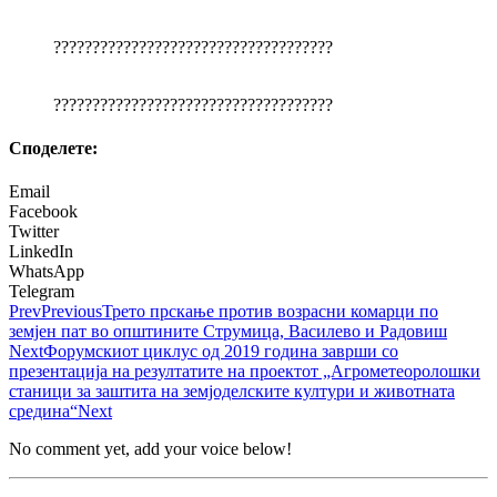
????????????????????????????????????
????????????????????????????????????
Споделeте:
Email
Facebook
Twitter
LinkedIn
WhatsApp
Telegram
Prev
Previous
Трето прскање против возрасни комарци по
земјен пат во општините Струмица, Василево и Радовиш
Next
Форумскиот циклус од 2019 година заврши со
презентација на резултатите на проектот „Агрометеоролошки
станици за заштита на земјоделските култури и животната
средина“
Next
No comment yet, add your voice below!