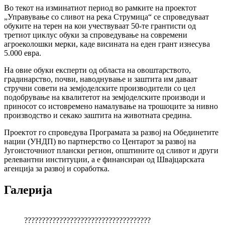
Во текот на изминатиот период во рамките на проектот
„Управување со сливот на река Струмица“ се спроведуваат
обуките на терен на кои учествуваат 50-те грантисти од
третиот циклус обуки за спроведување на современи
агроеколошки мерки, каде висината на еден грант изнесува
5.000 евра.
На овие обуки експерти од областа на овоштарството,
градинарство, почви, наводнување и заштита им даваат
стручни совети на земјоделските производители со цел
подобрување на квалитетот на земјоделските производи и
приносот со истовремено намалување на трошоците за нивно
производство и секако заштита на животната средина.
Проектот го спроведува Програмата за развој на Обединетите
нации (УНДП) во партнерство со Центарот за развој на
Југоисточниот плански регион, општините од сливот и други
релевантни институции, а е финансиран од Швајцарската
агенција за развој и соработка.
Галерија
????????????????????????????????????