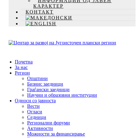
ИНФОРМАЦИИ ОД ЈАВЕН
КАРАКТЕР
КОНТАКТ
Почетна
За нас
Регион
Општини
Бизнис заедници
Граѓански заедници
Научни и образовни институции
Односи со јавноста
Вести
Огласи
Седници
Регионални форуми
Активности
Можности за финансирање