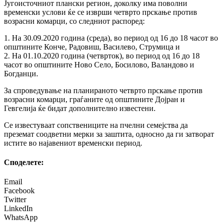
Југоисточниот плански регион, доколку има поволни
временски услови ќе се изврши четврто прскање против
возрасни комарци, со следниот распоред:
1. На 30.09.2020 година (среда), во период од 16 до 18 часот во
општините Конче, Радовиш, Василево, Струмица и
2. На 01.10.2020 година (четврток), во период од 16 до 18
часот во општините Ново Село, Босилово, Валандово и
Богданци.
За спроведување на планираното четврто прскање против
возрасни комарци, граѓаните од општините Дојран и
Гевгелија ќе бидат дополнително известени.
Се известуваат сопствениците на пчелни семејства да
преземат соодветни мерки за заштита, односно да ги затворат
истите во најавениот временски период.
Споделeте:
Email
Facebook
Twitter
LinkedIn
WhatsApp