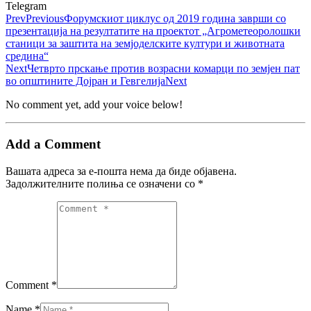
Telegram
Prev
Previous
Форумскиот циклус од 2019 година заврши со
презентација на резултатите на проектот „Агрометеоролошки
станици за заштита на земјоделските култури и животната
средина“
Next
Четврто прскање против возрасни комарци по земјен пат
во општините Дојран и Гевгелија
Next
No comment yet, add your voice below!
Add a Comment
Вашата адреса за е-пошта нема да биде објавена.
Задолжителните полиња се означени со
*
Comment *
Name *