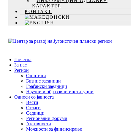
ИНФОРМАЦИИ ОД ЈАВЕН
КАРАКТЕР
КОНТАКТ
Почетна
За нас
Регион
Општини
Бизнис заедници
Граѓански заедници
Научни и образовни институции
Односи со јавноста
Вести
Огласи
Седници
Регионални форуми
Активности
Можности за финансирање