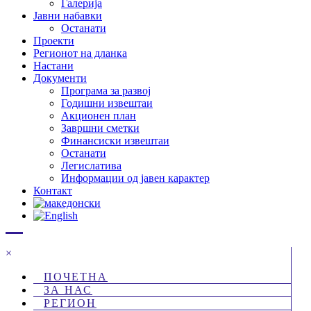
Галерија
Јавни набавки
Останати
Проекти
Регионот на дланка
Настани
Документи
Програма за развој
Годишни извештаи
Акционен план
Завршни сметки
Финансиски извештаи
Останати
Легислатива
Информации од јавен карактер
Контакт
×
ПОЧЕТНА
ЗА НАС
РЕГИОН