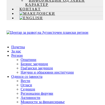
ИНФОРМАЦИИ ОД ЈАВЕН
КАРАКТЕР
КОНТАКТ
Почетна
За нас
Регион
Општини
Бизнис заедници
Граѓански заедници
Научни и образовни институции
Односи со јавноста
Вести
Огласи
Седници
Регионални форуми
Активности
Можности за финансирање