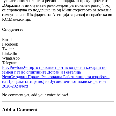
Југоисточниот плански регион е поддржан преку проектот
„Одржлив и инклузивен рамномерен регионален развој“, кој
се спроведува со поддршка на од Министерството за локална
самоуправа и Швајцарската Агенција за развој и соработка во
Р.С.Македонија.
Споделeте:
Email
Facebook
Twitter
LinkedIn
WhatsApp
Telegram
Prev
Previous
Четврто прскање против возрасни комарци по
земјен пат во општините Дојран и Гевгелија
Next
Се одржа Првата Регионална Работилница за изработка
на Програмата за развој на Југоисточниот плански регион
2020-2024
Next
No comment yet, add your voice below!
Add a Comment