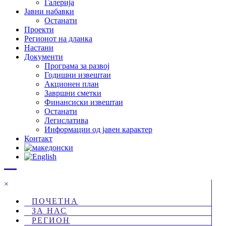
Галерија
Јавни набавки
Останати
Проекти
Регионот на дланка
Настани
Документи
Програма за развој
Годишни извештаи
Акционен план
Завршни сметки
Финансиски извештаи
Останати
Легислатива
Информации од јавен карактер
Контакт
×
ПОЧЕТНА
ЗА НАС
РЕГИОН