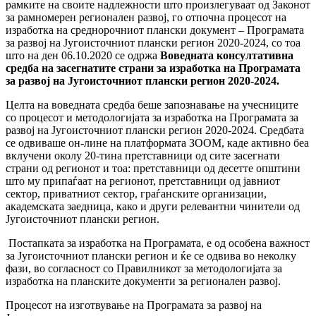
рамките на своите надлежности што произлегуваат од Законот
за рамномерен регионален развој, го отпочна процесот на
изработка на среднорочниот плански документ – Програмата
за развој на Југоисточниот плански регион 2020-2024, со тоа
што на ден 06.10.2020 се одржа
Воведната консултативна
средба на засегнатите страни за изработка на Програмата
за развој на Југоисточниот плански регион 2020-2024.
Целта на воведната средба беше запознавање на учесниците
со процесот и методологијата за изработка на Програмата за
развој на Југоисточниот плански регион 2020-2024. Средбата
се одвиваше он-лине на платформата ЗООМ, каде активно беа
вклучени околу 20-тина претставници од сите засегнати
страни од регионот и тоа: претставници од десетте општини
што му припаѓаат на регионот, претставници од јавниот
сектор, приватниот сектор, граѓанските организации,
академската заедница, како и други релевантни чинители од
Југоисточниот плански регион.
Постапката за изработка на Програмата, е од особена важност
за Југоисточниот плански регион и ќе се одвива во неколку
фази, во согласност со Правилникот за методологијата за
изработка на планските документи за регионален развој.
Процесот на изготвување на Програмата за развој на