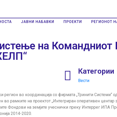
НОСТА
ЈАВНИ НАБАВКИ
ПРОЕКТИ
РЕГИОНОТ Н
истење на Командниот 
ХЕЛП“
Категории
Вести
ки регион во координација со фирмата „Тринити Системи“ о
 во рамките на проектот „Интегриран оперативен центар з
ните Фондови на земјите учеснички преку Интеррег ИПА Пр
нија 2014-2020.