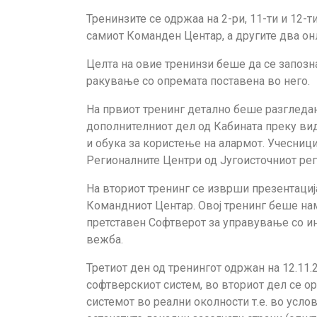
Тренинзите се одржаа на 2-ри, 11-ти и 12-
самиот Команден Центар, а другите два он
Целта на овие тренинзи беше да се запозн
ракување со опремата поставена во него.
На првиот тренинг детално беше разгледан
дополнителниот дел од Кабината преку вид
и обука за користење на алармот. Учесници
Регионалните Центри од Југоисточниот рег
На вториот тренинг се изврши презентациј
Командниот Центар. Овој тренинг беше нам
претставен Софтверот за управување со ин
вежба.
Третиот ден од тренингот одржан на 12.11.
софтверскиот систем, во вториот дел се о
системот во реални околности т.е. во усло