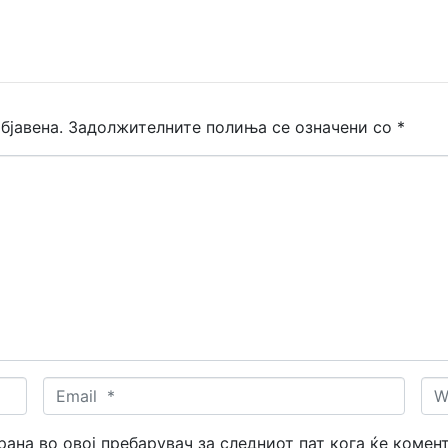
бјавена.
Задолжителните полиња се означени со
*
Email
Web
*
трана во овој пребарувач за следниот пат кога ќе комен