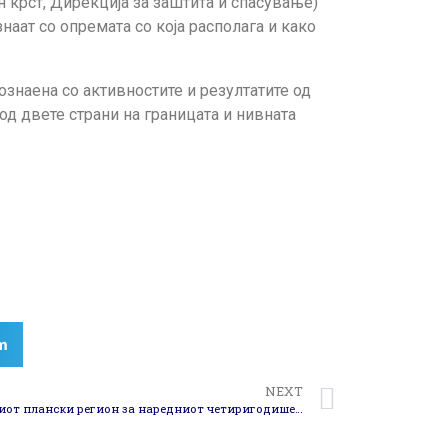
 крст, Дирекција за заштита и спасување)
наат со опремата со која располага и како
ознаена со активностите и резултатите од
од двете страни на границата и нивната
m
NEXT
Програмата за развој на Југоисточниот плански регион за наредниот четиригодишен период 2020- 2024 е во крајна фаза на изработка