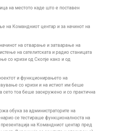
мица на местото каде што е поставен
ње на Командниот центар и за начинот на
 начинот на отварање и затварање на
истење на сателитската и радио станицата
ње со кризи од Скопје како и од
проектот и функционирањето на
авување со кризи и на истиот им беше
а сето тоа беше заокружено и со практична
држа обука за администраторите на
ценарио се тестираше функционалноста на
а презентација на Командниот центар пред