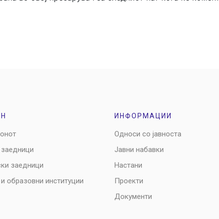
ОН
ИНФОРМАЦИИ
ионот
Односи со јавноста
 заедници
Јавни набавки
ски заедници
Настани
 и образовни институции
Проекти
Документи