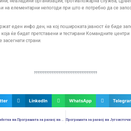
тини, невладини организации, противпожарна служба, Црвен
ови на елементарни непогоди при што е потребно да се запоз
држат еден инфо ден, на кој пошироката јавност ќе биде зап
 која ќе бидат претставени и тестирани Командните центри 
 засегнати страни.
????????????????????????????????????
tter
LinkedIn
WhatsApp
Telegra
Се одржа Втората Регионална Работилница за изработка на Програмата за развој на Југоисточниот плански регион 2020-2024