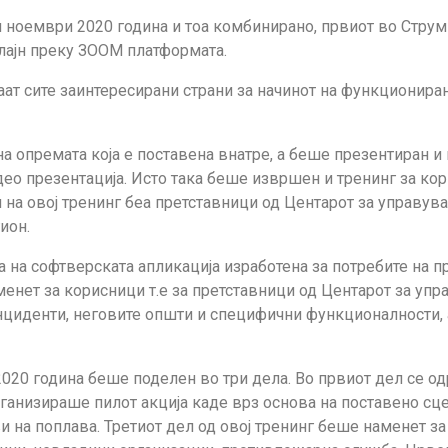
ти ноември 2020 година и тоа комбинирано, првиот во Стру
лајн преку ЗООМ платформата.
аат сите заинтересирани страни за начинот на функционира
а опремата која е поставена внатре, а беше презентиран и
ео презентација. Исто така беше извршен и тренинг за кор
 на овој тренинг беа претставници од Центарот за управува
ион.
а на софтверската апликација изработена за потребите на 
енет за корисници т.е за претставници од Центарот за упр
циденти, неговите општи и специфични функционалности, 
2020 година беше поделен во три дела. Во првиот дел се о
рганизираше пилот акција каде врз основа на поставено с
ви на поплава. Третиот дел од овој тренинг беше наменет з