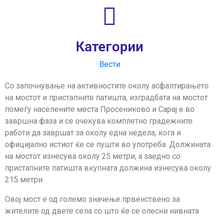
Категории
Вести
Со започнување на активностите околу асфалтирањето
на мостот и пристапните патишта, изградбата на мостот
помеѓу населените места Просениково и Сарај е во
завршна фаза и се очекува комплетно градежните
работи да завршат за околу една недела, кога и
официјално истиот ќе се пушти во употреба. Должината
на мостот изнесува околу 25 метри, а заедно со
пристапните патишта вкупната должина изнесува околу
215 метри.
Овој мост е од големо значење првенствено за
жителите од двете села со што ќе се олесни нивната