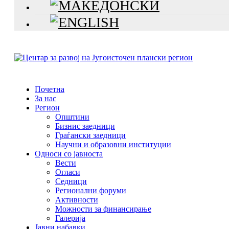
Почетна
За нас
Регион
Општини
Бизнис заедници
Граѓански заедници
Научни и образовни институции
Односи со јавноста
Вести
Огласи
Седници
Регионални форуми
Активности
Можности за финансирање
Галерија
Јавни набавки