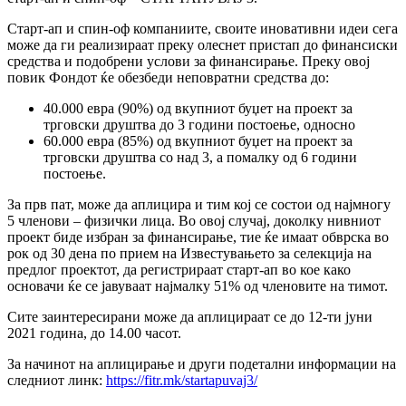
Старт-ап и спин-оф компаниите, своите иновативни идеи сега
може да ги реализираат преку олеснет пристап до финансиски
средства и подобрени услови за финансирање. Преку овој
повик Фондот ќе обезбеди неповратни средства до:
40.000 евра (90%) од вкупниот буџет на проект за
трговски друштва до 3 години постоење, односно
60.000 евра (85%) од вкупниот буџет на проект за
трговски друштва со над 3, а помалку од 6 години
постоење.
За прв пат, може да аплицира и тим кој се состои од најмногу
5 членови – физички лица. Во овој случај, доколку нивниот
проект биде избран за финансирање, тие ќе имаат обврска во
рок од 30 дена по прием на Известувањето за селекција на
предлог проектот, да регистрираат старт-ап во кое како
основачи ќе се јавуваат најмалку 51% од членовите на тимот.
Сите заинтересирани може да аплицираат се до 12-ти јуни
2021 година, до 14.00 часот.
За начинот на аплицирање и други подетални информации на
следниот линк:
https://fitr.mk/startapuvaj3/