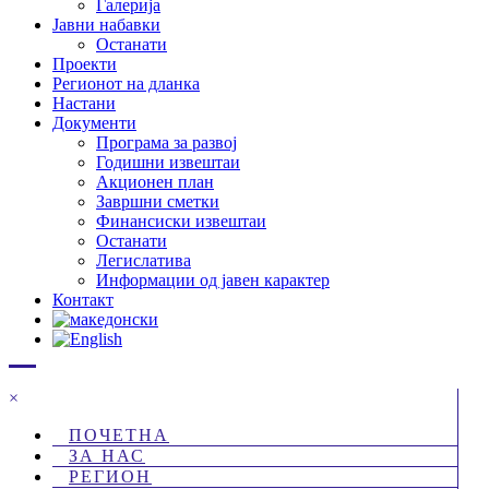
Галерија
Јавни набавки
Останати
Проекти
Регионот на дланка
Настани
Документи
Програма за развој
Годишни извештаи
Акционен план
Завршни сметки
Финансиски извештаи
Останати
Легислатива
Информации од јавен карактер
Контакт
×
ПОЧЕТНА
ЗА НАС
РЕГИОН