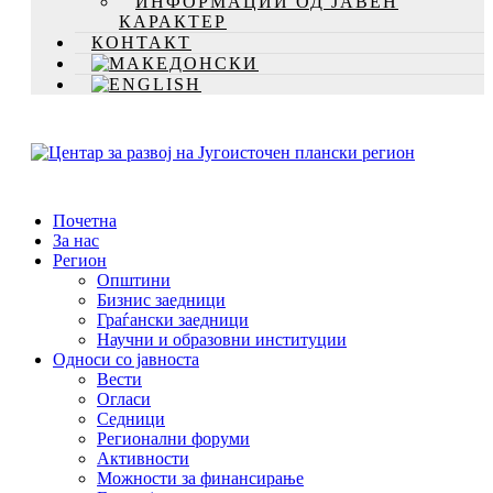
ИНФОРМАЦИИ ОД ЈАВЕН
КАРАКТЕР
КОНТАКТ
Почетна
За нас
Регион
Општини
Бизнис заедници
Граѓански заедници
Научни и образовни институции
Односи со јавноста
Вести
Огласи
Седници
Регионални форуми
Активности
Можности за финансирање