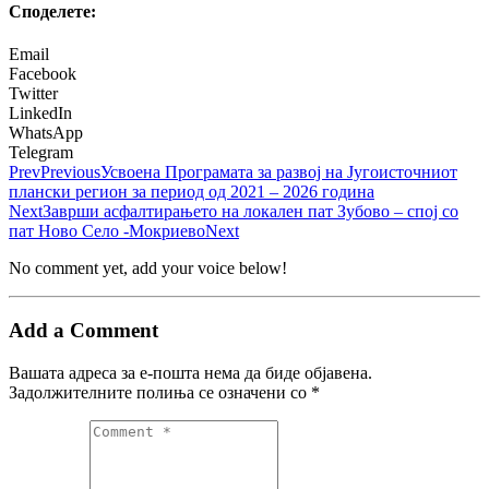
Споделeте:
Email
Facebook
Twitter
LinkedIn
WhatsApp
Telegram
Prev
Previous
Усвоена Програмата за развој на Југоисточниот
плански регион за период од 2021 – 2026 година
Next
Заврши асфалтирањето на локален пат Зубово – спој со
пат Ново Село -Мокриево
Next
No comment yet, add your voice below!
Add a Comment
Вашата адреса за е-пошта нема да биде објавена.
Задолжителните полиња се означени со
*