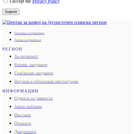
I accept the
Privacy Policy
Submit
Политика за приватност
Алатки за приватност
РЕГИОН
За регионот
Бизнис заедници
Граѓански заедници
Научни и образовни институции
ИНФОРМАЦИИ
Односи со јавноста
Јавни набавки
Настани
Проекти
Документи