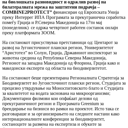
на биолошката разновидност и одржлив развој на
билатералнaта мрежа на заштитени подрачја –
COMBINE2PROTECT”
финансиран од Европската Унија
преку Интеррег ИПА Програмата за прекугранична соработка
помеѓу Грција и Р.Северна Македонија на 17ти мај
(понеделник) се одржа четвртиот работен состанок онлајн
преку платформата ЗООМ.
На состанокот присуствуваа претставници од: Центарот за
развој на Југоисточниот плански регион, Универзитетот
“Аристотел” во Солун, Грција, Државниот инспекторат за
животна средина од Република Северна Македонија,
Регионот на западна Македонија од Флорина, Грција како и
македонски експерти од областа на биодиверзитетот.
На состанокот беше презентирaна Регионалната Стратегија за
Биодиверзитет во Југоисточниот плански регион, Студијата за
прецизно утврдување на Моноспитовското блато и Студијата
за квалитетот на водата заснована на микроорганизми;
Документарни филмови кои опфаќаат делови од
прекуграничниот регион и Програмата Greenium за
брендирање на бизниси во рамки на проектот. Исто така се
разговараше и за организирањето на следните настани како
интернационалните конференции за биодиверзитет,
состаноците за размена на експертиза и обуките за