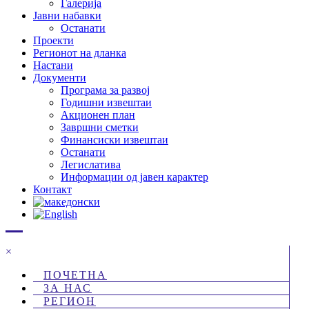
Галерија
Јавни набавки
Останати
Проекти
Регионот на дланка
Настани
Документи
Програма за развој
Годишни извештаи
Акционен план
Завршни сметки
Финансиски извештаи
Останати
Легислатива
Информации од јавен карактер
Контакт
×
ПОЧЕТНА
ЗА НАС
РЕГИОН