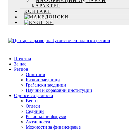
ИНФОРМАЦИИ ОД ЈАВЕН
КАРАКТЕР
КОНТАКТ
Почетна
За нас
Регион
Општини
Бизнис заедници
Граѓански заедници
Научни и образовни институции
Односи со јавноста
Вести
Огласи
Седници
Регионални форуми
Активности
Можности за финансирање