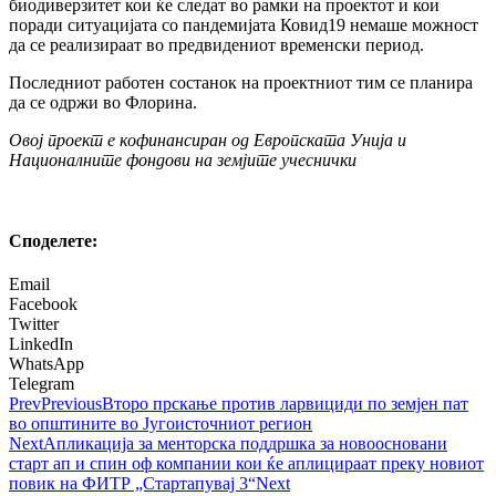
биодиверзитет кои ќе следат во рамки на проектот и кои
поради ситуацијата со пандемијата Ковид19 немаше можност
да се реализираат во предвидениот временски период.
Последниот работен состанок на проектниот тим се планира
да се одржи во Флорина.
Овој проект е кофинансиран од Европската Унија и
Националните фондови на земјите учеснички
Споделeте:
Email
Facebook
Twitter
LinkedIn
WhatsApp
Telegram
Prev
Previous
Второ прскање против ларвициди по земјен пат
во општините во Југоисточниот регион
Next
Апликација за менторска поддршка за новоосновани
старт ап и спин оф компании кои ќе аплицираат преку новиот
повик на ФИТР „Стартапувај 3“
Next