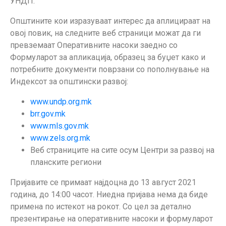
УНДП.
Општините кои изразуваат интерес да аплицираат на
овој повик, на следните веб страници можат да ги
превземаат Оперативните насоки заедно со
Формуларот за апликација, образец за буџет како и
потребните документи поврзани со пополнување на
Индексот за општински развој:
www.undp.org.mk
brr.gov.mk
www.mls.gov.mk
www.zels.org.mk
Веб страниците на сите осум Центри за развој на
планските региони
Пријавите се примаат најдоцна до 13 август 2021
година, до 14:00 часот. Ниедна пријава нема да биде
примена по истекот на рокот. Со цел за детално
презентирање на оперативните насоки и формуларот