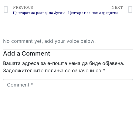
PREVIOUS
NEXT
Центарот за развој на Југоисточниот плански регион домаќин на дводневен состанок за размена на експертиза на тема биодиверзитет
Центарот со нови средства за 2021 година за санација на полски патишта
No comment yet, add your voice below!
Add a Comment
Вашата адреса за е-пошта нема да биде објавена.
Задолжителните полиња се означени со
*
Comment
*