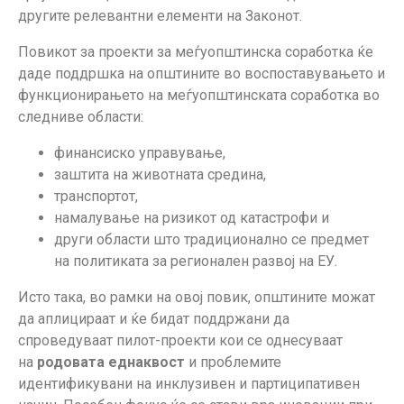
другите релевантни елементи на Законот.
Повикот за проекти за меѓуопштинска соработка ќе
даде поддршка на општините во воспоставувањето и
функционирањето на меѓуопштинската соработка во
следниве области:
финансиско управување,
заштита на животната средина,
транспортот,
намалување на ризикот од катастрофи и
други области што традиционално се предмет
на политиката за регионален развој на ЕУ.
Исто така, во рамки на овој повик, општините можат
да аплицираат и ќе бидат поддржани да
спроведуваат пилот-проекти кои се однесуваат
на
родовата еднаквост
и проблемите
идентификувани на инклузивен и партиципативен