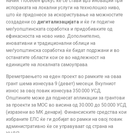
начин. Посебен фокус ќе се стави врз иновации при
испораката на локални услуги на технолошко ниво,
што ќе придонесе за искористување на можностите
создадени со
дигитализацијата
и ќе ги подигне
меѓуопштинската соработка и придобивките од
ефикасноста на ново ниво. Дополнително,
иновативни и традиционални облици на
меѓуопштинска соработка ќе бидат подржани и во
останатите области кои се во надлежност на
единиците на локалната самоуправа.
Времетраењето на еден проект во рамките на оваа
грант шема изнесува 9 (девет) месеци. Вкупниот
износ за овој повик изнесува 350.000 УСД.
Општините може да поднесат апликации за грантови
за проекти за МОС во висина од 30.000 до 50.000 УСД
(изразени во МК денари). Финансиските средства кои
избраните ЕЛС ќе ги добијат во рамки на овој повик
административно ќе се управуваат од страна на