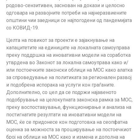
родово-сензитивен, заснован на докази и целосно
одговара на развојните потреби на најнеразвиените
општини чии заедници се најпогодени од пандемијата
со КОВИД-19.
Целта на повикот за проекти е зајакнување на
капацитетите на единиците на локалната самоуправа
преку поддршка на иновативни модели на соработка
утврдена во Законот за локална самоуправа како и/
или постоечките законски облици на МОС како алатка
за спроведување на политиката за регионален развој
и подобрена испорака на услуги кон граѓаните.
Дополнително, со цел да се подржи најавеното
подобрување на целокупната законска рамка за МОС,
преку воспоставување, функционирање и анализа на
постигнатите резултати на иновативни модели на
МОС, ќе се придонесе кон подготовка на сеопфатна
оценка за можноста за проширување на постоечкиот
број на облици на МОС како и измена и дополна на