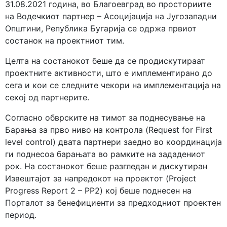
31.08.2021 година, во Благоевград во просториите
на Водечкиот партнер – Асоцијација на Југозападни
Општини, Република Бугарија се одржа првиот
состанок на проектниот тим.
Целта на состанокот беше да се продискутираат
проектните активности, што е имплементирано до
сега и кои се следните чекори на имплементација на
секој од партнерите.
Согласно обврските на тимот за поднесување на
Барања за прво ниво на контрола (Request for First
level control) двата партнери заедно во координација
ги поднесоа барањата во рамките на зададениот
рок. На состанокот беше разгледан и дискутиран
Извештајот за напредокот на проектот (Project
Progress Report 2 – PP2) кој беше поднесен на
Порталот за бенефициенти за предходниот проектен
период.