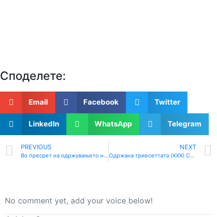
Споделeте:
Email
Facebook
Twitter
LinkedIn
WhatsApp
Telegram
PREVIOUS
NEXT
Во пресрет на одржувањето на пилот акциите одржан состанок на проектниот тим во рамките на проектот „ХЕЛП“
Одржана триесеттата (XXX) Седница на Советот за развој на Југоисточниот плански регион
No comment yet, add your voice below!