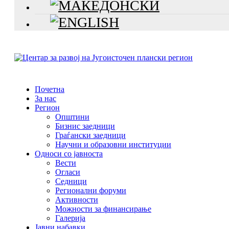
Почетна
За нас
Регион
Општини
Бизнис заедници
Граѓански заедници
Научни и образовни институции
Односи со јавноста
Вести
Огласи
Седници
Регионални форуми
Активности
Можности за финансирање
Галерија
Јавни набавки