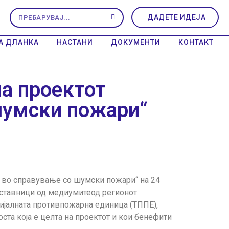
ДАДЕТЕ ИДЕЈА
А ДЛАНКА
НАСТАНИ
ДОКУМЕНТИ
КОНТАКТ
на проектот
шумски пожари“
ка во справување со шумски пожари“ на 24
тставници од медиумитеод регионот.
ријалната противпожарна единица (ТППЕ),
ста која е целта на проектот и кои бенефити