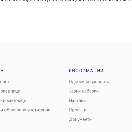
ОН
ИНФОРМАЦИИ
ионот
Односи со јавноста
 заедници
Јавни набавки
ски заедници
Настани
 и образовни институции
Проекти
Документи