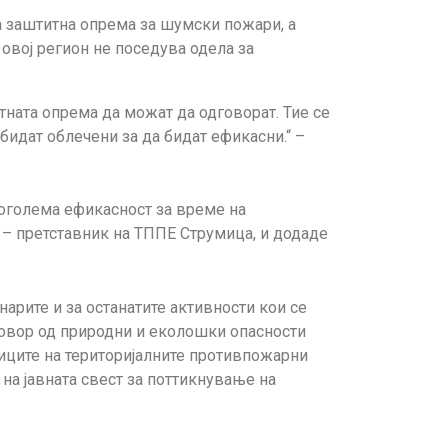
а заштитна опрема за шумски пожари, а
 овој регион не поседува одела за
тната опрема да можат да одговорат. Тие се
бидат облечени за да бидат ефикасни.“ –
поголема ефикасност за време на
 – претставник на ТППЕ Струмица, и додаде
арите и за останатите активности кои се
говор од природни и еколошки опасности
ниците на територијалните противпожарни
на јавната свест за поттикнување на