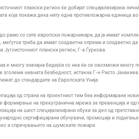
источниот плански регион ќе добијат специјализирана личн
зата која покажа дека ниту една противпожарна единица во
.
 до рамо со сите европски пожарникари, да ја имаат компле
е, меѓутоа треба да имаат соодветна опрема и соодветно да 
а Југоисточниот плански регион, Г-а Ѓуркова.
ма е многу значајна бидејќи со неа ќе се овозможи многу 
е зголеми нивната безбедност, истакна Г-н Ристо Јанакиев
лижат до стандардите на Европската Унија.
тација од страна на проектниот тим беа информирани новин
а се формирање на прекугранична мрежа за превенција и од
изација на шест специјализирани обуки за дел од претстав
ународно сертифицирани обучувачи, промоција и подигање 
ко и спречувањето на шумските пожари.