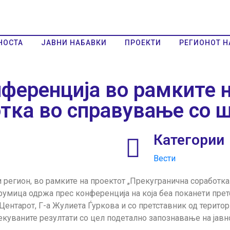
НОСТА
ЈАВНИ НАБАВКИ
ПРОЕКТИ
РЕГИОНОТ Н
ференција во рамките 
отка во справување со 
Категории
Вести
ки регион, во рамките на проектот „Прекугранична соработ
трумица одржа прес конференција на која беа поканети пре
Центарот, Г-а Жулиета Ѓуркова и со претставник од терито
екуваните резултати со цел подетално запознавање на јавно