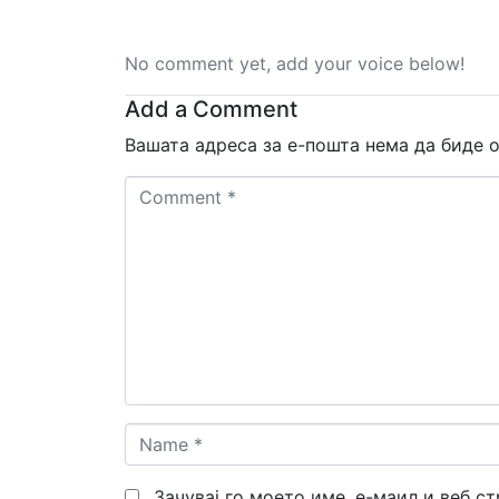
No comment yet, add your voice below!
Add a Comment
Вашата адреса за е-пошта нема да биде о
Comment
*
Name
*
Зачувај го моето име, е-маил и веб с