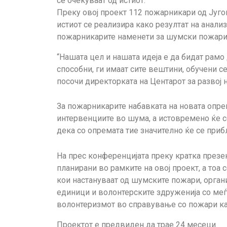
се очекуваат од истиот.
Преку овој проект 112 пожарникари од Југо
истиот се реализира како резултат на анали
пожарникарите наменети за шумски пожари
“Нашата цел и нашата идеја е да бидат рамо
способни, ги имаат сите вештини, обучени с
посочи директорката на Центарот за развој н
За пожарникарите набавката на новата опре
интервенциите во шума, а истовремено ќе с
дека со опремата тие значително ќе се приб
На прес конференцијата преку кратка презен
планирани во рамките на овој проект, а то
кои настануваат од шумските пожари, орган
единици и волонтерските здруженија со меѓ
волонтеризмот во справување со пожари ка
Проектот е предвиден да трае 24 месеци.