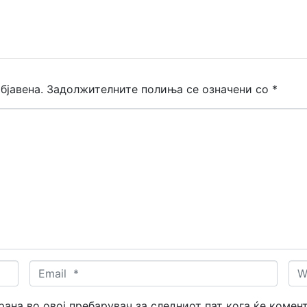
бјавена.
Задолжителните полиња се означени со
*
Email
Web
*
трана во овој пребарувач за следниот пат кога ќе комен