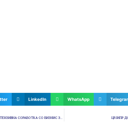
tter
LinkedIn
WhatsApp
Telegra
ПРИЗНАНИЕ НА ЦЕНТАРОТ ЗА РАЗВОЈ НА ЈИПР ЗА ИНТЕНЗИВНА СОРАБОТКА СО БИЗНИС ЗАЕДНИЦАТА И АКАДЕМИЈАТА НА РЕГИОНАЛНО НИВО ВО 2020 ГОДИНА
ЦРЈИПР Д