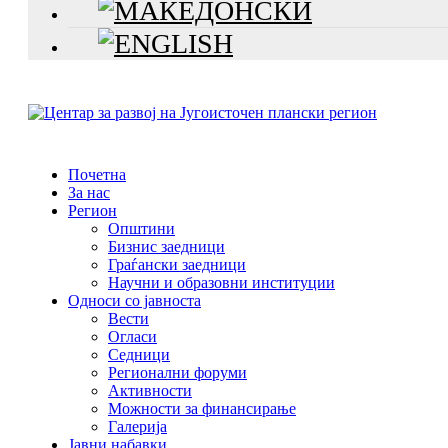
Почетна
За нас
Регион
Општини
Бизнис заедници
Граѓански заедници
Научни и образовни институции
Односи со јавноста
Вести
Огласи
Седници
Регионални форуми
Активности
Можности за финансирање
Галерија
Јавни набавки