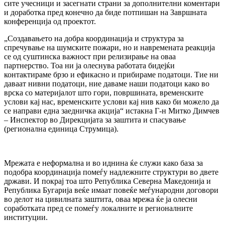
сите учесници и засегнати страни за дополнителни коментари
и доработка пред конечно да биде потпишан на Завршната
конференција од проектот.
„Создавањето на добра координација и структура за
спречување на шумските пожари, но и навремената реакција
се од суштинска важност при релизирање на оваа
партнерство. Тоа ни ја олеснува работата бидејќи
контактираме брзо и ефикасно и прибираме податоци. Тие ни
даваат нивни податоци, ние даваме наши податоци како во
врска со материјалот што гори, површината, временските
услови кај нас, временските услови кај нив како би можело да
се направи една заедничка акција“ истакна Г-н Митко Димчев
– Инспектор во Дирекцијата за заштита и спасување
(регионална единица Струмица).
Мрежата е неформална и во иднина ќе служи како база за
подобра координација помеѓу надлежните структури во двете
држави. И покрај тоа што Република Северна Македонија и
Република Бугарија веќе имаат повеќе меѓународни договори
во делот на цивилната заштита, оваа мрежа ќе ја олесни
соработката пред се помеѓу локалните и регионалните
институции.