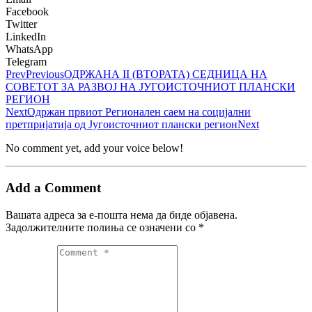
Facebook
Twitter
LinkedIn
WhatsApp
Telegram
Prev
Previous
ОДРЖАНА II (ВТОРАТА) СЕДНИЦА НА
СОВЕТОТ ЗА РАЗВОЈ НА ЈУГОИСТОЧНИОТ ПЛАНСКИ
РЕГИОН
Next
Oдржан првиот Регионален саем на социјални
претпријатија од Југоисточниот плански регион
Next
No comment yet, add your voice below!
Add a Comment
Вашата адреса за е-пошта нема да биде објавена.
Задолжителните полиња се означени со
*