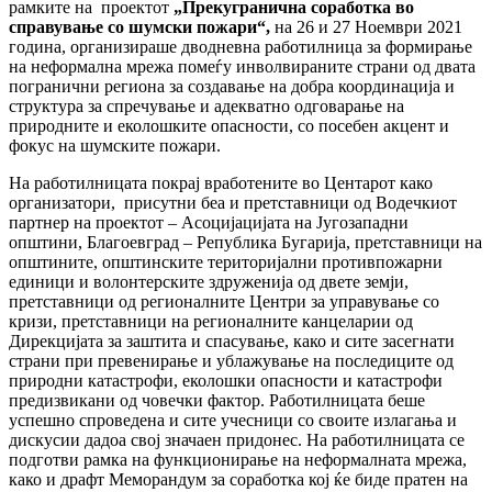
рамките на проектот
„Прекугранична соработка во
справување со шумски пожари“,
на 26 и 27 Ноември 2021
година, организираше дводневна работилница за формирање
на неформална мрежа помеѓу инволвираните страни од двата
погранични региона за создавање на добра координација и
структура за спречување и адекватно одговарање на
природните и еколошките опасности, со посебен акцент и
фокус на шумските пожари.
На работилницата покрај вработените во Центарот како
организатори, присутни беа и претставници од Водечкиот
партнер на проектот – Асоцијацијата на Југозападни
општини, Благоевград – Република Бугарија, претставници на
општините, општинските територијални противпожарни
единици и волонтерските здруженија од двете земји,
претставници од регионалните Центри за управување со
кризи, претставници на регионалните канцеларии од
Дирекцијата за заштита и спасување, како и сите засегнати
страни при превенирање и ублажување на последиците од
природни катастрофи, еколошки опасности и катастрофи
предизвикани од човечки фактор. Работилницата беше
успешно спроведена и сите учесници со своите излагања и
дискусии дадоа свој значаен придонес. На работилницата се
подготви рамка на функционирање на неформалната мрежа,
како и драфт Меморандум за соработка кој ќе биде пратен на