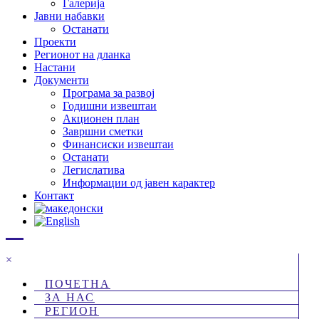
Галерија
Јавни набавки
Останати
Проекти
Регионот на дланка
Настани
Документи
Програма за развој
Годишни извештаи
Акционен план
Завршни сметки
Финансиски извештаи
Останати
Легислатива
Информации од јавен карактер
Контакт
×
ПОЧЕТНА
ЗА НАС
РЕГИОН