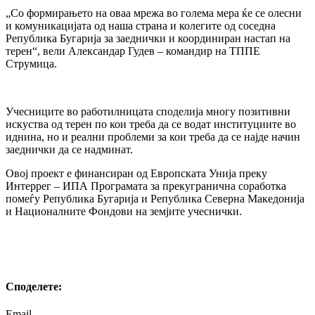
„Со формирањето на оваа мрежа во голема мера ќе се олесни
и комуникацијата од наша страна и колегите од соседна
Република Бугарија за заеднички и координиран настап на
терен“, вели Александар Гудев – командир на ТППЕ
Струмица.
Учесниците во работилницата споделија многу позитивни
искуства од терен по кои треба да се водат институциите во
иднина, но и реални проблеми за кои треба да се најде начин
заеднички да се надминат.
Овој проект е финансиран од Европската Унија преку
Интеррег – ИПА Програмата за прекугранична соработка
помеѓу Република Бугарија и Република Северна Македонија
и Националните Фондови на земјите учеснички.
Споделeте:
Email