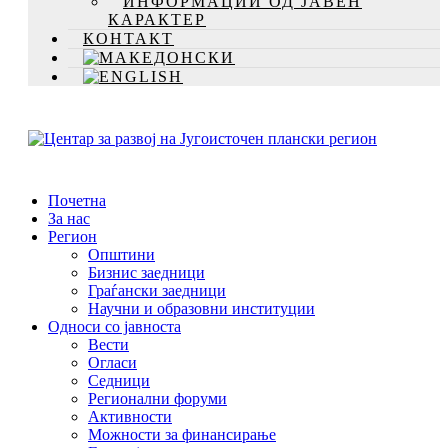
ИНФОРМАЦИИ ОД ЈАВЕН
КАРАКТЕР
КОНТАКТ
Почетна
За нас
Регион
Општини
Бизнис заедници
Граѓански заедници
Научни и образовни институции
Односи со јавноста
Вести
Огласи
Седници
Регионални форуми
Активности
Можности за финансирање