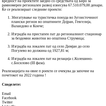
вредност на проектите заедно со средствата од Биро за
рамномерен регионален развој изнесува 67.510.079,00 денари.
Ќе се реализираат следниве проекти:
Збогатување на туристичка понуда во Југоисточниот
плански регион во општините Дојран, Гевгелија,
Валандово и Конче;
Изградба на пристапен пат до регионалниот стационар
за бездомни животни во општина Струмица;
Изградба на локален пат од село Димјан до село
Погулево во должина од 1927,81 м;
Изградба на локален пат на релација с.Колешино-
с.Босилово (III фаза).
Реализацијата на овие п
роекти се очекува да започне на
почетокот на 2022 година !
Споделeте:
Email
Facebook
Twitter