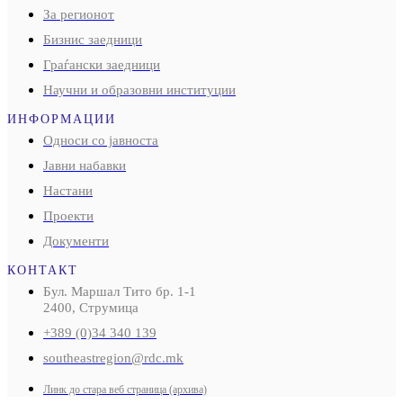
За регионот
Бизнис заедници
Граѓански заедници
Научни и образовни институции
ИНФОРМАЦИИ
Односи со јавноста
Јавни набавки
Настани
Проекти
Документи
КОНТАКТ
Бул. Маршал Тито бр. 1-1
2400, Струмица
+389 (0)34 340 139
southeastregion@rdc.mk
Линк до стара веб страница (архива)