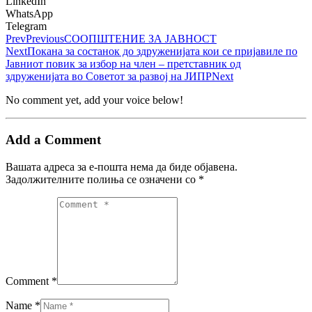
LinkedIn
WhatsApp
Telegram
Prev
Previous
СООПШТЕНИЕ ЗА ЈАВНОСТ
Next
Покана за состанок до здруженијата кои се пријавиле по
Јавниот повик за избор на член – претставник од
здруженијата во Советот за развој на ЈИПР
Next
No comment yet, add your voice below!
Add a Comment
Вашата адреса за е-пошта нема да биде објавена.
Задолжителните полиња се означени со
*
Comment *
Name *