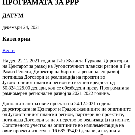
ПРОГРАМАТА ЗА РРР
ДАТУМ
декември 24, 2021
Категории
Вести
На ден 22.12.2021 година Г-ѓа Жулиета Ѓуркова, Директорка
на Центарот за развој на Југоисточниот плански регион и Г-н
Рамиз Реџепи, Директор на Бирото за регионален развој
потпишаа Договори за реализација на проекти во
Југоисточниот плански регион во вкупна вредност од
50.824.125,00 денари, кои се обезбедени преку Програмата за
рамномерен регионален развој за 2021-2022 година.
Дополнително за овие проекти на 24.12.2021 година
директорката на Центарот и Градоначалниците на општините
од Југоисточниот плански регион, партнери во проектите,
потпишаа Договори за партнерство во реализација на истите.
Сопственото учество на општините во имплементација на
овие проекти изнесува 16.685.954,00 денари, а вкупната