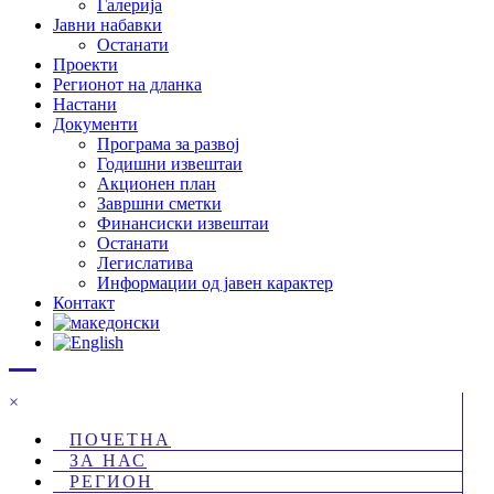
Галерија
Јавни набавки
Останати
Проекти
Регионот на дланка
Настани
Документи
Програма за развој
Годишни извештаи
Акционен план
Завршни сметки
Финансиски извештаи
Останати
Легислатива
Информации од јавен карактер
Контакт
×
ПОЧЕТНА
ЗА НАС
РЕГИОН