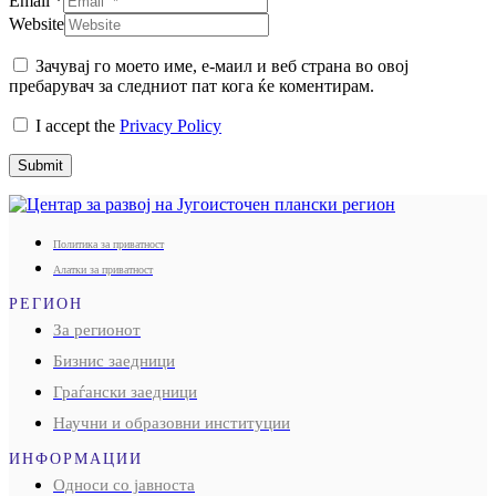
Email *
Website
Зачувај го моето име, е-маил и веб страна во овој
пребарувач за следниот пат кога ќе коментирам.
I accept the
Privacy Policy
Submit
Политика за приватност
Алатки за приватност
РЕГИОН
За регионот
Бизнис заедници
Граѓански заедници
Научни и образовни институции
ИНФОРМАЦИИ
Односи со јавноста