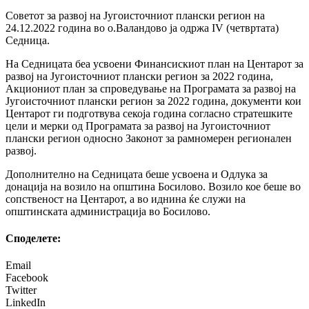
Советот за развој на Југоисточниот плански регион на
24.12.2022 година во о.Валандово ја одржа IV (четвртата)
Седница.
На Седницата беа усвоени Финансискиот план на Центарот за
развој на Југоисточниот плански регион за 2022 година,
Акциониот план за спроведување на Програмата за развој на
Југоисточниот плански регион за 2022 година, документи кои
Центарот ги подготвува секоја година согласно стратешките
цели и мерки од Програмата за развој на Југоисточниот
плански регион односно Законот за рамномерен регионален
развој.
Дополнително на Седницата беше усвоена и Одлука за
донација на возило на општина Босилово. Возило кое беше во
сопственост на Центарот, а во иднина ќе служи на
општинската администрација во Босилово.
Споделeте:
Email
Facebook
Twitter
LinkedIn