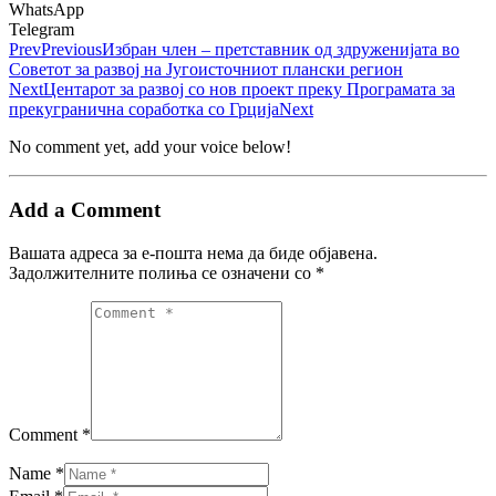
WhatsApp
Telegram
Prev
Previous
Избран член – претставник од здруженијата во
Советот за развој на Југоисточниот плански регион
Next
Центарот за развој со нов проект преку Програмата за
прекугранична соработка со Грција
Next
No comment yet, add your voice below!
Add a Comment
Вашата адреса за е-пошта нема да биде објавена.
Задолжителните полиња се означени со
*
Comment *
Name *