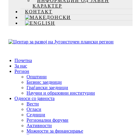
ИНФОРМАЦИИ ОД ЈАВЕН
КАРАКТЕР
КОНТАКТ
Почетна
За нас
Регион
Општини
Бизнис заедници
Граѓански заедници
Научни и образовни институции
Односи со јавноста
Вести
Огласи
Седници
Регионални форуми
Активности
Можности за финансирање