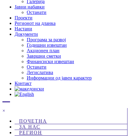
Галерија
Јавни набавки
Останати
Проекти
Регионот на дланка
Настани
Документи
Програма за развој
Годишни извештаи
Акционен план
Завршни сметки
Финансиски извештаи
Останати
Легислатива
Информации од јавен карактер
Контакт
×
ПОЧЕТНА
ЗА НАС
РЕГИОН