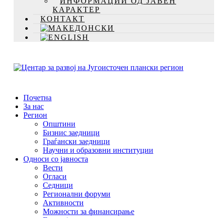
ИНФОРМАЦИИ ОД ЈАВЕН
КАРАКТЕР
КОНТАКТ
Почетна
За нас
Регион
Општини
Бизнис заедници
Граѓански заедници
Научни и образовни институции
Односи со јавноста
Вести
Огласи
Седници
Регионални форуми
Активности
Можности за финансирање