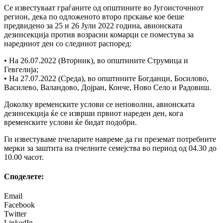
Се известуваат граѓаните од општините во Југоисточниот
регион, дека по одложеното второ прскање кое беше
предвидено за 25 и 26 Јули 2022 година, авионската
дезинсекција против возрасни комарци се поместува за
наредниот ден со следниот распоред:
• На 26.07.2022 (Вторник), во општините Струмица и
Гевгелија;
• На 27.07.2022 (Среда), во општините Богданци, Босилово,
Василево, Валандово, Дојран, Конче, Ново Село и Радовиш.
Доколку временските услови се неповолни, авионската
дезинсекција ќе се изврши првиот нареден ден, кога
временските услови ќе бидат подобри.
Ги известуваме пчеларите навреме да ги преземат потребните
мерки за заштита на пчелните семејства во период од 04.30 до
10.00 часот.
Споделeте:
Email
Facebook
Twitter
LinkedIn