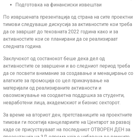
Подготовка на финансиски извештаи
По извршената презентација од страна на сите проектни
тимови следуваше дискусија за активностите кои треба
да се завршат до тековната 2022 година како и за
активностите кои се планирани да се реализираат
следната година.
Заклучокот од состанокот беше дека дел од
активностите се завршени и во следниот период треба
да се посвети внимание за создавање и менаџирање со
алатките за промоција со цел прикачување на
материјали од реализираните активности и
овозможување на соодветна поддршка за студенти,
невработени лица, академскиот и бизнис секторот.
За време на вториот ден, претставниците на проектните
тимови ги посетија канцелариите на Центарот за развој
каде се присуствуваат на последниот ОТВОРЕН ДЕН за
презентација на 3Д опрема која е набавена во рамките