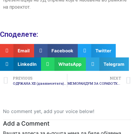
на проектот.
Споделeте:
Email
Facebook
Twitter
LinkedIn
WhatsApp
Telegram
PREVIOUS
NEXT
ОДРЖАНА XII (дванаесетата) СЕДНИЦА НА СОВЕТОТ ЗА РАЗВОЈ НА ЈИПР
МЕМОРАНДУМ ЗА СОРАБОТКА ЗА НОВИ ИНИЦИЈАТИВИ
No comment yet, add your voice below!
Add a Comment
Вашата адреса за е-пошта нема да биде објавена.