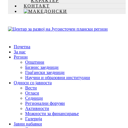
КАРАКТЕР
КОНТАКТ
Почетна
За нас
Регион
Општини
Бизнис заедници
Граѓански заедници
Научни и образовни институции
Односи со јавноста
Вести
Огласи
Седници
Регионални форуми
Активности
Можности за финансирање
Галерија
Јавни набавки