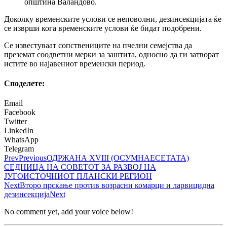
општина Валандово.
Доколку временските услови се неповолни, дезинсекцијата ќе
се изврши кога временските услови ќе бидат подобрени.
Се известуваат сопствениците на пчелни семејства да
преземат соодветни мерки за заштита, односно да ги затворат
истите во најавениот временски период.
Споделeте:
Email
Facebook
Twitter
LinkedIn
WhatsApp
Telegram
Prev
Previous
ОДРЖАНА XVIII (ОСУМНАЕСЕТАТА)
СЕДНИЦА НА СОВЕТОТ ЗА РАЗВОЈ НА
ЈУГОИСТОЧНИОТ ПЛАНСКИ РЕГИОН
Next
Второ прскање против возрасни комарци и ларвицидна
дезинсекција
Next
No comment yet, add your voice below!