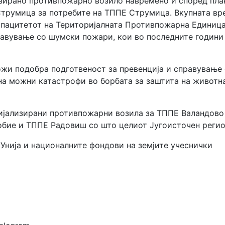
изирано противпожарно возило навремено и според пла
румица за потребите на ТППЕ Струмица. Вкупната вред
апацитетот на Територијалната Противпожарна Единица
равување со шумски пожари, кои во последните години
и подобра подготвеност за превенција и справување 
на можни катастрофи во борбата за заштита на животна
ијализирани противпожарни возила за ТППЕ Валандово и
обие и ТППЕ Радовиш со што целиот Југоисточен регио
Унија и националните фондови на земјите учеснички