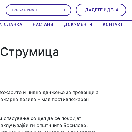
ДАДЕТЕ ИДЕЈА
А ДЛАНКА
НАСТАНИ
ДОКУМЕНТИ
КОНТАКТ
.Струмица
 пожарите и нивно движење за превенција
впожарно возило – мал противпожарен
 спасување со цел да се покријат
вклучувајќи ги општините Босилово,