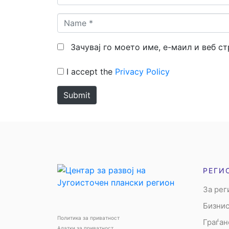
Name
*
Зачувај го моето име, е-маил и веб с
I accept the
Privacy Policy
Submit
РЕГИ
За рег
Бизнис
Политика за приватност
Граѓан
Алатки за приватност