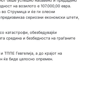
нот беше успешно набавено и предадено
ност на возилото е 107.000,00 евра.
 во Струмица и ќе ги олесни
 предизвикаа сериозни економски штети,
со катастрофи, обезбедувајќи
та средина и безбедноста на граѓаните
 ТППЕ Гевгелија, а до крајот на
н ќе биде целосно опремен.