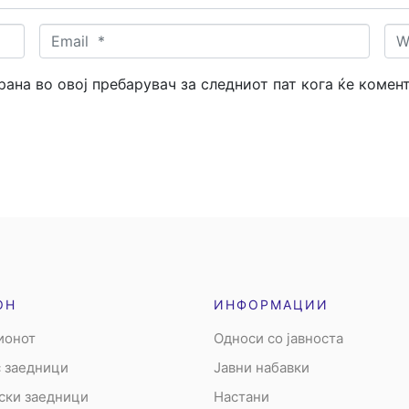
Email
Web
*
трана во овој пребарувач за следниот пат кога ќе комен
ОН
ИНФОРМАЦИИ
ионот
Односи со јавноста
 заедници
Јавни набавки
ски заедници
Настани