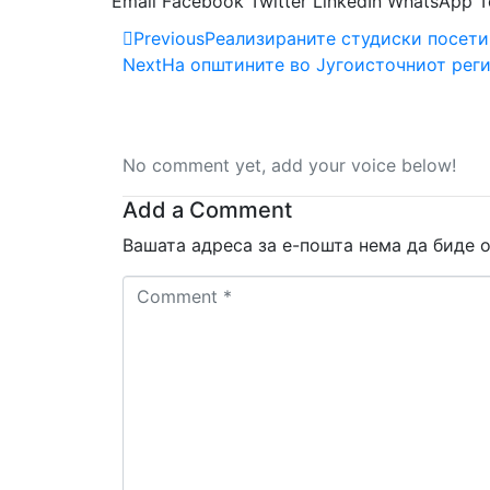
Email
Facebook
Twitter
LinkedIn
WhatsApp
T
Previous
Реализираните студиски посети
Next
На општините во Југоисточниот реги
No comment yet, add your voice below!
Add a Comment
Вашата адреса за е-пошта нема да биде о
Comment
*