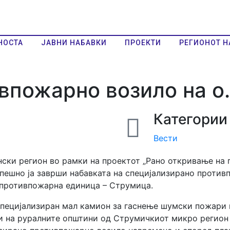
НОСТА
ЈАВНИ НАБАВКИ
ПРОЕКТИ
РЕГИОНОТ Н
впожарно возило на о
Категории
Вести
ански регион во рамки на проектот „Рано откривање на
спешно ja заврши набавката на специјализирано проти
 противпожарна единица – Струмица.
ецијализиран мал камион за гаснење шумски пожари и
и на руралните општини од Струмичкиот микро регион 