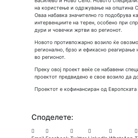
Василево и Ново Село. Новото специјал
на користење и одржување на општина Ст
Оваа набавка значително го подобрува к
интервенциите на терен, особено при сп
дури и човечки жртви во регионот.
Новото противпожарно возило ќе овозмож
регионално, брзо и ефикасно реагирање 
во регионот.
Преку овој проект веќе се набавени спец
проектот предвидено е свое возило да д
Проектот е кофинансиран од Европската 
Споделeте: