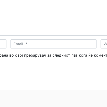
Email
Web
*
трана во овој пребарувач за следниот пат кога ќе комен