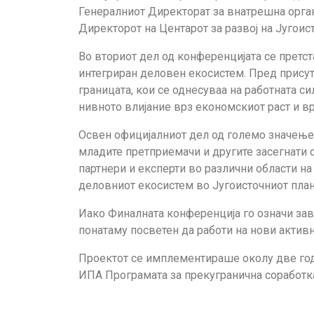
Генералниот Директорат за внатрешна органи
Директорот на Центарот за развој на Југоис
Во вториот дел од конференцијата се претст
интегриран деловен екосистем. Пред присут
границата, кои се однесуваа на работната с
нивното влијание врз економскиот раст и вр
Освен официјалниот дел од големо значење 
младите претприемачи и другите засегнати с
партнери и експерти во различни области на
деловниот екосистем во Југоисточниот план
Иако Финалната конференција го означи зав
понатаму посветен да работи на нови активн
Проектот се имплементираше околу две годи
ИПА Програмата за прекугранична соработка