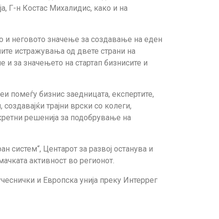
, Г-н Костас Михалидис, како и на
ко и неговото значење за создавање на еден
ните истражувања од двете страни на
е и за значењето на стартап бизнисите и
и помеѓу бизнис заедницата, експертите,
создавајќи трајни врски со колеги,
нкретни решенија за подобрување на
 систем“, Центарот за развој останува и
мачката активност во регионот.
чеснички и Европска унија преку Интеррег