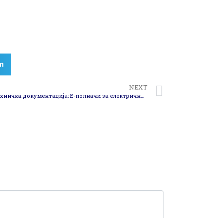
m
NEXT
Потпишан договор за нов проект „Техничка документација: Е-полначи за електрични возила“