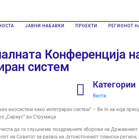
НОСТА
ЈАВНИ НАБАВКИ
ПРОЕКТИ
РЕГИОНОТ Н
алната Конференција н
иран систем
Категории
Вести
н екосистем како интегриран систем” – Be In на која прис
л „Сириус“ во Струмица.
 честа да ги слушнеме поздравните зборови на Државниот 
лот на Советот за развој на Југоисточниот плански регион