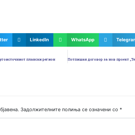
tter
LinkedIn
WhatsApp
Telegra
 Југоисточниот плански регион
бјавена.
Задолжителните полиња се означени со
*