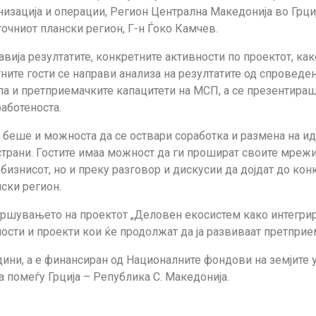
зација и операции, Регион Централна Македонија во Грција
точниот плански регион, Г-н Ѓоко Камчев.
авија резултатите, конкретните активности по проектот, ка
ните гости се направи анализа на резултатите од спроведе
ила и претприемачките капацитети на МСП, а се презентираш
аботеноста.
беше и можноста да се оствари соработка и размена на иде
трани. Гостите имаа можност да ги прошират своите мрежи, 
 бизнисот, но и преку разговор и дискусии да дојдат до ко
ски регион.
ршувањето на проектот „Деловен екосистем како интегриран
ости и проекти кои ќе продолжат да ја развиваат претприе
ни, а е финансиран од Националните фондови на земјите у
 помеѓу Грција – Република С. Македонија.