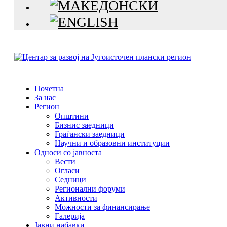
Почетна
За нас
Регион
Општини
Бизнис заедници
Граѓански заедници
Научни и образовни институции
Односи со јавноста
Вести
Огласи
Седници
Регионални форуми
Активности
Можности за финансирање
Галерија
Јавни набавки