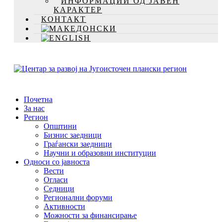
ИНФОРМАЦИИ ОД ЈАВЕН
КАРАКТЕР
КОНТАКТ
Почетна
За нас
Регион
Општини
Бизнис заедници
Граѓански заедници
Научни и образовни институции
Односи со јавноста
Вести
Огласи
Седници
Регионални форуми
Активности
Можности за финансирање