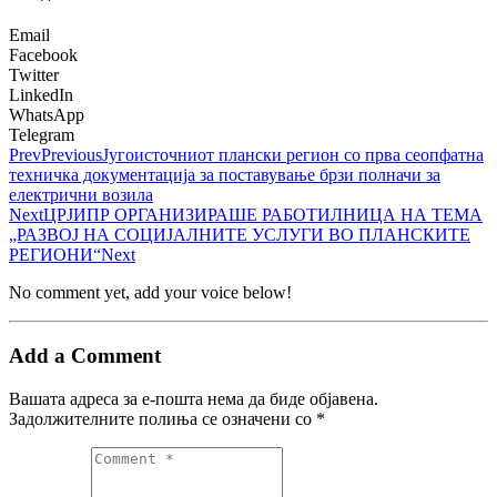
Email
Facebook
Twitter
LinkedIn
WhatsApp
Telegram
Prev
Previous
Југоисточниот плански регион со прва сеопфатна
техничка документација за поставување брзи полначи за
електрични возила
Next
ЦРЈИПР ОРГАНИЗИРАШЕ РАБОТИЛНИЦА НА ТЕМА
„РАЗВОЈ НА СОЦИЈАЛНИТЕ УСЛУГИ ВО ПЛАНСКИТЕ
РЕГИОНИ“
Next
No comment yet, add your voice below!
Add a Comment
Вашата адреса за е-пошта нема да биде објавена.
Задолжителните полиња се означени со
*