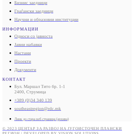
Бизнис заедници
Граѓански заедници
Научни и образовни институции
ИНФОРМАЦИИ
Односи со јавноста
Јавни набавки
Настани
Проекти
Документи
КОНТАКТ
Бул. Маршал Тито бр. 1-1
2400, Струмица
+389 (0)34 340 139
southeastregion@rdc.mk
Линк до стара веб страница (архива)
© 2023 ЦЕНТАР ЗА РАЗВОЈ НА ЈУГОИСТОЧЕН ПЛАНСКИ
РЕГИОН | DEVELOPED BY VISION SOLUTIONS