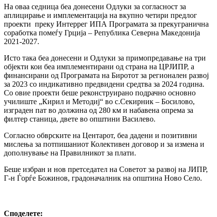
На оваа седница беа донесени Одлуки за согласност за
аплицирање и имплементација на вкупно четири предлог
проекти преку Интеррег ИПА Програмата за прекугранична
соработка помеѓу Грција – Република Северна Македонија
2021-2027.
Исто така беа донесени и Одлуки за примопредавање на три
објекти кои беа имплементирани од страна на ЦРЈИПР, а
финансирани од Програмата на Биротот за регионален развој
за 2023 со индикативно предвидени средтва за 2024 година.
Со овие проекти беше реконструирано подрачно основно
училиште „Кирил и Методиј“ во с.Секирник – Босилово,
изграден пат во должина од 280 км и набавена опрема за
филтер станица, двете во општини Василево.
Согласно обврските на Центарот, беа дадени и позитивни
мислења за потпишаниот Колективен договор и за измена и
дополнување на Правилникот за плати.
Беше избран и нов претседател на Советот за развој на ЈИПР,
Г-н Ѓорѓе Божинов, градоначалник на општина Ново Село.
Споделeте: