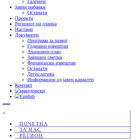
Галерија
Јавни набавки
Останати
Проекти
Регионот на дланка
Настани
Документи
Програма за развој
Годишни извештаи
Акционен план
Завршни сметки
Финансиски извештаи
Останати
Легислатива
Информации од јавен карактер
Контакт
×
ПОЧЕТНА
ЗА НАС
РЕГИОН