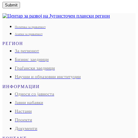
Submit
Политика за приватност
Алатки за приватност
РЕГИОН
За регионот
Бизнис заедници
Граѓански заедници
Научни и образовни институции
ИНФОРМАЦИИ
Односи со јавноста
Јавни набавки
Настани
Проекти
Документи