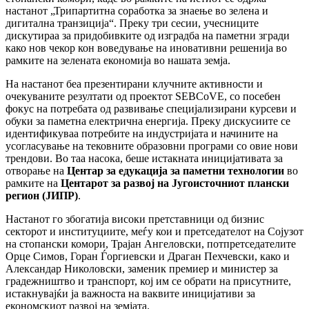
настанот „Трипартитна соработка за знаење во зелена и
дигитална транзиција“. Преку три сесии, учесниците
дискутираа за придобивките од изградба на паметни згради
како нов чекор кон воведување на иновативни решенија во
рамките на зелената економија во нашата земја.
На настанот беа презентирани клучните активности и
очекуваните резултати од проектот SEBCoVE, со посебен
фокус на потребата од развивање специјализирани курсеви и
обуки за паметна електрична енергија. Преку дискусиите се
идентификуваа потребите на индустријата и начините на
усогласување на тековните образовни програми со овие нови
трендови. Во таа насока, беше истакната иницијативата за
отворање на
Центар за едукација за паметни технологии
во
рамките на
Центарот за развој на Југоисточниот плански
регион (ЈИПР)
.
Настанот го збогатија високи претставници од бизнис
секторот и институциите, меѓу кои и претседателот на Сојузот
на стопански комори, Трајан Ангеловски, потпретседателите
Орце Симов, Горан Ѓоргиевски и Драган Пехчевски, како и
Александар Николовски, заменик премиер и министер за
градежништво и транспорт, кој им се обрати на присутните,
истакнувајќи ја важноста на ваквите иницијативи за
економскиот развој на земјата.