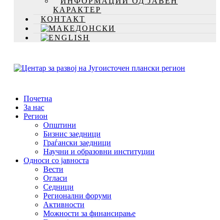
ИНФОРМАЦИИ ОД ЈАВЕН
КАРАКТЕР
КОНТАКТ
Почетна
За нас
Регион
Општини
Бизнис заедници
Граѓански заедници
Научни и образовни институции
Односи со јавноста
Вести
Огласи
Седници
Регионални форуми
Активности
Можности за финансирање