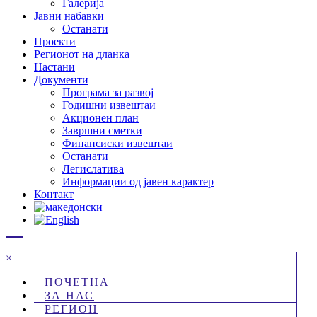
Галерија
Јавни набавки
Останати
Проекти
Регионот на дланка
Настани
Документи
Програма за развој
Годишни извештаи
Акционен план
Завршни сметки
Финансиски извештаи
Останати
Легислатива
Информации од јавен карактер
Контакт
×
ПОЧЕТНА
ЗА НАС
РЕГИОН