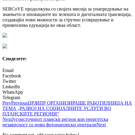
SEBCoVE продолжува со својата мисија за унапредување на
знаењето и иновациите во зелената и дигиталната транзиција,
создавајќи нови можности за стручно усовршување и
применлива едукација во оваа област.
Споделeте:
Email
Facebook
Twitter
LinkedIn
WhatsApp
Telegram
Prev
Previous
ЦРЈИПР ОРГАНИЗИРАШЕ РАБОТИЛНИЦА НА
ТЕМА „РАЗВОЈ НА СОЦИЈАЛНИТЕ УСЛУГИ ВО
ПЛАНСКИТЕ РЕГИОНИ“
Next
Југоисточниот плански регион кон енергетска
независност со нови фотонапонски централи
Next
No comment yet, add your voice below!