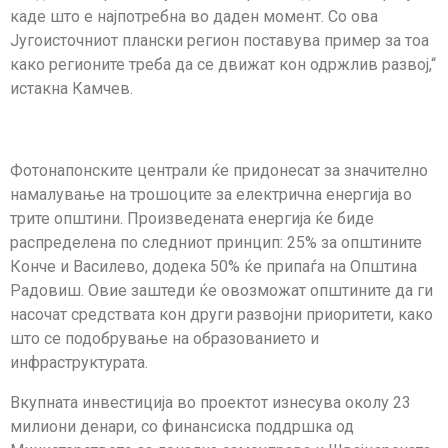
каде што е најпотребна во даден момент. Со ова
Југоисточниот плански регион поставува пример за тоа
како регионите треба да се движат кон одржлив развој,“
истакна Камчев.
Фотонапонските централи ќе придонесат за значително
намалување на трошоците за електрична енергија во
трите општини. Произведената енергија ќе биде
распределена по следниот принцип: 25% за општините
Конче и Василево, додека 50% ќе припаѓа на Општина
Радовиш. Овие заштеди ќе овозможат општините да ги
насочат средствата кон други развојни приоритети, како
што се подобрување на образованието и
инфраструктурата.
Вкупната инвестиција во проектот изнесува околу 23
милиони денари, со финансиска поддршка од