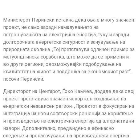
Министерот Пирински истакна дека ова е многу значаен
проект, не само заради намалувањето на
потрошувачката на електрична енергија, туку и заради
долгорочната енергетска сигурност и зачувување на
природната околина. „Тој претставува одличен пример за
меѓуопштинска соработка, што може да се примени и
во други региони, овозможувајќи подобрување на
квалитетот на живот и поддршка за економскиот раст“,
посочи Перински.
Директорот на Центарот, Ѓоко Камчев, додаде дека овој
проект претставува значаен чекор кон создавање на
енергетски независен регион. „Проектот е фокусиран на
интеграција на нови софтверски решенија за користење
и производство на електрична енергија од алтернативни
извори. Дополнително, предвидено е ефикасно
следење и пренасочување на произведената енергија