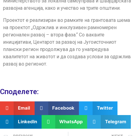
Министерството за локална самоуправа и Швајцарската
развојна агенција, како и учество на трите општини.
Проектот е реализиран во рамките на грантовата шема
на проектот „Одржлив и инклузивен рамномерен
регионален развој – втора фаза.“ Со ваквите
иницијативи, Центарот за развој на Југоисточниот
плански регион продолжува да го унапредува
квалитетот на животот и да создава услови за одржлив
развој во регионот.
Споделeте:
Email
Facebook
Twitter
LinkedIn
WhatsApp
Telegram
PREVIOUS
NEXT