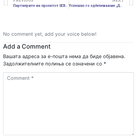
Партнерите на проектот SEBCoVE одржаа настан во Скопје
Успешно го одбележавме „Денот на регионот“!
No comment yet, add your voice below!
Add a Comment
Вашата адреса за е-пошта нема да биде објавена.
Задолжителните полиња се означени со
*
Comment
*