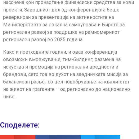
насочена кон пронаоѓање финансиски средства за нови
проекти. Завршниот дел од конференцијата беше
резервиран за презентација на активностите на
Министерството за локална самоуправа и Бирото за
регионален развој за поддршка на рамномерниот
регионален развој во 2025 година.
Како и претходните години, и оваа конференција
овозможи вмрежување, тим-билдинг, размена на
искуства и промоција на регионални вредности и
брендови, сето тоа во духот на заедничката мисија за
балансиран развој, со цел подобрување на квалитетот
на живот на граѓаните – од регионално до национално
ниво.
Споделeте: