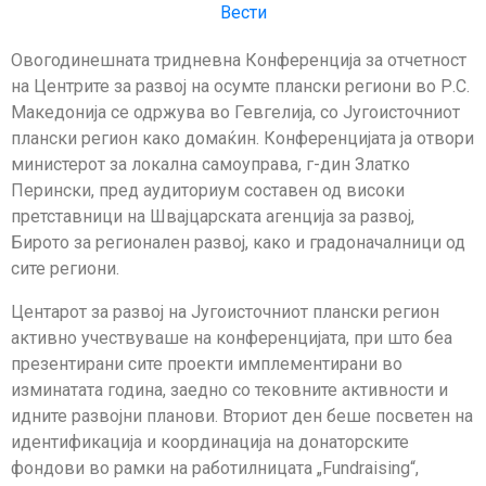
Вести
Овогодинешната тридневна Конференција за отчетност
на Центрите за развој на осумте плански региони во Р.С.
Македонија се одржува во Гевгелија, со Југоисточниот
плански регион како домаќин. Конференцијата ја отвори
министерот за локална самоуправа, г-дин Златко
Перински, пред аудиториум составен од високи
претставници на Швајцарската агенција за развој,
Бирото за регионален развој, како и градоначалници од
сите региони.
Центарот за развој на Југоисточниот плански регион
активно учествуваше на конференцијата, при што беа
презентирани сите проекти имплементирани во
изминатата година, заедно со тековните активности и
идните развојни планови. Вториот ден беше посветен на
идентификација и координација на донаторските
фондови во рамки на работилницата „Fundraising“,