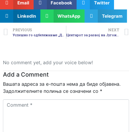
Email
Facebook
Twitter
LinkedIn
WhatsApp
Telegram
PREVIOUS
NEXT
Успешно го одбележавме „Денот на регионот“!
Центарот за развој на Југоисточниот плански регион дел од мрежното вмрежување во Европската комисија и Европскиот парламент во Брисел!
No comment yet, add your voice below!
Add a Comment
Вашата адреса за е-пошта нема да биде објавена.
Задолжителните полиња се означени со
*
Comment
*