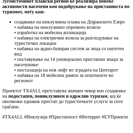
Југоисточниот
плански
регион
ќе
реализира
повеќе
активности
насочени
кон
подобрување
на
пристапноста
во
туризмот
,
меѓу
кои
:
создавање на инклузивна плажа на Дојранското Езеро
• набавка на инклузивно опремено возило
• изработка на мобилна апликација
• набавка на електрични возила за разгледување на
туристички локации
• набавка на аудио-базиран систем за лица со оштетен
вид
• поставување на 14 универзално пристапни знаци за
насочување
• инсталација на нов лифт во зградата на Центарот
• набавка на 18 мобилни рампи за општините во
регионот
Проектот TX4ALL претставува значаен чекор кон создавање
на
подостапен
,
поинклузивен
и
одржлив
туризам
, кој ќе
овозможи еднаков пристап до туристичките услуги за сите
граѓани.
#TX4ALL #Инклузија #Пристапност #Интеррег #ЕУПроекти