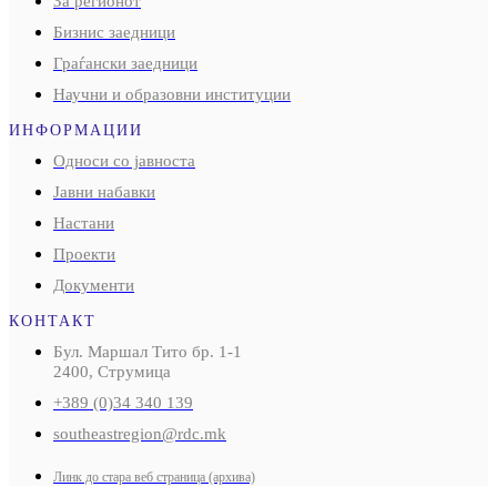
За регионот
Бизнис заедници
Граѓански заедници
Научни и образовни институции
ИНФОРМАЦИИ
Односи со јавноста
Јавни набавки
Настани
Проекти
Документи
КОНТАКТ
Бул. Маршал Тито бр. 1-1
2400, Струмица
+389 (0)34 340 139
southeastregion@rdc.mk
Линк до стара веб страница (архива)