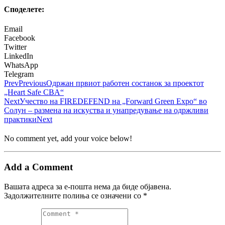
Споделeте:
Email
Facebook
Twitter
LinkedIn
WhatsApp
Telegram
Prev
Previous
Одржан првиот работен состанок за проектот
„Heart Safe CBA“
Next
Учество на FIREDEFEND на „Forward Green Expo“ во
Солун – размена на искуства и унапредување на одржливи
практики
Next
No comment yet, add your voice below!
Add a Comment
Вашата адреса за е-пошта нема да биде објавена.
Задолжителните полиња се означени со
*