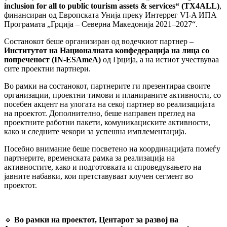
inclusion for all to public tourism assets & services“ (TX4ALL)
,
финансиран од Европската Унија преку Интеррег VI-A ИПА
Програмата „Грција – Северна Македонија 2021–2027“.
Состанокот беше организиран од водечкиот партнер –
Институтот
на
Националната
конфедерација
на
лица
со
попреченост
(IN-ESAmeA)
од Грција, а на истиот учествуваа
сите проектни партнери.
Во рамки на состанокот, партнерите ги презентираа своите
организации, проектни тимови и планираните активности, со
посебен акцент на улогата на секој партнер во реализацијата
на проектот. Дополнително, беше направен преглед на
проектните работни пакети, комуникациските активности,
како и следните чекори за успешна имплементација.
Посебно внимание беше посветено на координацијата помеѓу
партнерите, временската рамка за реализација на
активностите, како и подготовката и спроведувањето на
јавните набавки, кои претставуваат клучен сегмент во
проектот.
🔹
Во
рамки
на
проектот
,
Центарот
за
развој
на