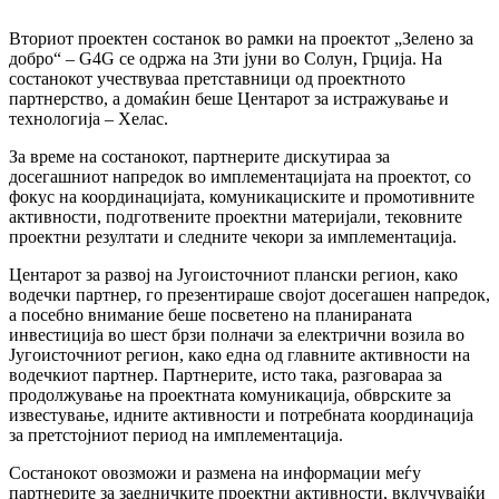
Вториот проектен состанок во рамки на проектот „Зелено за
добро“ – G4G се одржа на 3ти jуни во Солун, Грција. На
состанокот учествуваа претставници од проектното
партнерство, а домаќин беше Центарот за истражување и
технологија – Хелас.
За време на состанокот, партнерите дискутираа за
досегашниот напредок во имплементацијата на проектот, со
фокус на координацијата, комуникациските и промотивните
активности, подготвените проектни материјали, тековните
проектни резултати и следните чекори за имплементација.
Центарот за развој на Југоисточниот плански регион, како
водечки партнер, го презентираше својот досегашен напредок,
а посебно внимание беше посветено на планираната
инвестиција во шест брзи полначи за електрични возила во
Југоисточниот регион, како една од главните активности на
водечкиот партнер. Партнерите, исто така, разговараа за
продолжување на проектната комуникација, обврските за
известување, идните активности и потребната координација
за претстојниот период на имплементација.
Состанокот овозможи и размена на информации меѓу
партнерите за заедничките проектни активности, вклучувајќи