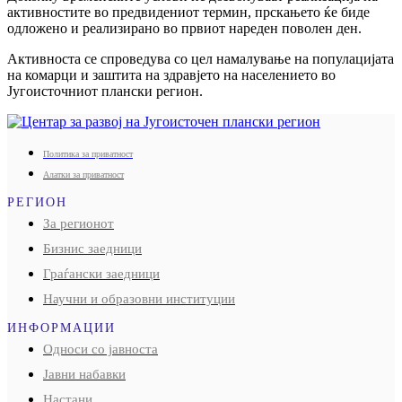
активностите во предвидениот термин, прскањето ќе биде
одложено и реализирано во првиот нареден поволен ден.
Активноста се спроведува со цел намалување на популацијата
на комарци и заштита на здравјето на населението во
Југоисточниот плански регион.
Политика за приватност
Алатки за приватност
РЕГИОН
За регионот
Бизнис заедници
Граѓански заедници
Научни и образовни институции
ИНФОРМАЦИИ
Односи со јавноста
Јавни набавки
Настани