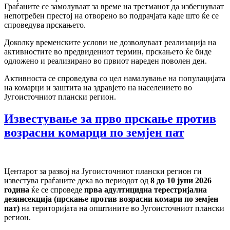
Граѓаните се замолуваат за време на третманот да избегнуваат
непотребен престој на отворено во подрачјата каде што ќе се
спроведува прскањето.
Доколку временските услови не дозволуваат реализација на
активностите во предвидениот термин, прскањето ќе биде
одложено и реализирано во првиот нареден поволен ден.
Активноста се спроведува со цел намалување на популацијата
на комарци и заштита на здравјето на населението во
Југоисточниот плански регион.
Известување за прво прскање против
возрасни комарци по земјен пат
Центарот за развој на Југоисточниот плански регион ги
известува граѓаните дека во периодот од
8 до 10 јуни 2026
година
ќе се спроведе
прва адултицидна терестријална
дезинсекција (прскање против возрасни комари по земјен
пат)
на територијата на општините во Југоисточниот плански
регион.