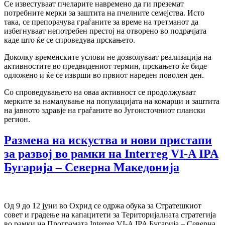
Се известуваат пчеларите навремено да ги преземат
потребните мерки за заштита на пчелните семејства. Исто
така, се препорачува граѓаните за време на третманот да
избегнуваат непотребен престој на отворено во подрачјата
каде што ќе се спроведува прскањето.
Доколку временските услови не дозволуваат реализација на
активностите во предвидениот термин, прскањето ќе биде
одложено и ќе се изврши во првиот нареден поволен ден.
Со спроведувањето на оваа активност се продолжуваат
мерките за намалување на популацијата на комарци и заштита
на јавното здравје на граѓаните во Југоисточниот плански
регион.
Размена на искуства и нови пристапи
за развој во рамки на Interreg VI-A IPA
Бугарија – Северна Македонија
Од 9 до 12 јуни во Охрид се одржа обука за Стратешкиот
совет и градење на капацитети за Територијалната стратегија
во рамки на Програмата Interreg VI-A IPA Бугарија – Северна