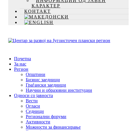
ИНФОРМАЦИИ ОД ЈАВЕН
КАРАКТЕР
КОНТАКТ
Почетна
За нас
Регион
Општини
Бизнис заедници
Граѓански заедници
Научни и образовни институции
Односи со јавноста
Вести
Огласи
Седници
Регионални форуми
Активности
Можности за финансирање