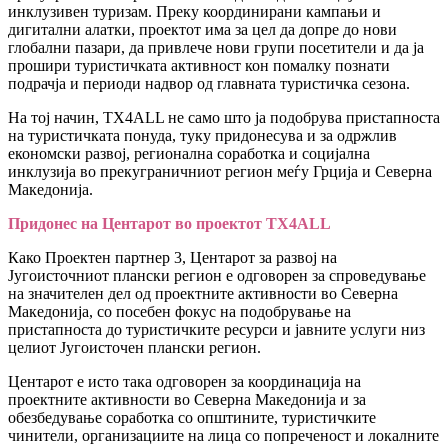
инклузивен туризам. Преку координирани кампањи и
дигитални алатки, проектот има за цел да допре до нови
глобални пазари, да привлече нови групи посетители и да ја
прошири туристичката активност кон помалку познати
подрачја и периоди надвор од главната туристичка сезона.
На тој начин, TX4ALL не само што ја подобрува пристапноста
на туристичката понуда, туку придонесува и за одржлив
економски развој, регионална соработка и социјална
инклузија во прекуграничниот регион меѓу Грција и Северна
Македонија.
Придонес на Центарот во проектот TX4ALL
Како Проектен партнер 3, Центарот за развој на
Југоисточниот плански регион е одговорен за спроведување
на значителен дел од проектните активности во Северна
Македонија, со посебен фокус на подобрување на
пристапноста до туристичките ресурси и јавните услуги низ
целиот Југоисточен плански регион.
Центарот е исто така одговорен за координација на
проектните активности во Северна Македонија и за
обезбедување соработка со општините, туристичките
чинители, организациите на лица со попреченост и локалните