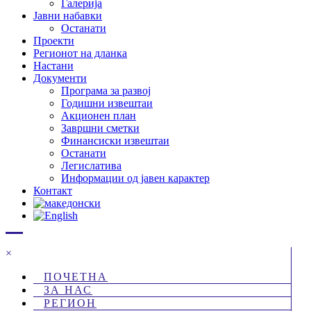
Галерија
Јавни набавки
Останати
Проекти
Регионот на дланка
Настани
Документи
Програма за развој
Годишни извештаи
Акционен план
Завршни сметки
Финансиски извештаи
Останати
Легислатива
Информации од јавен карактер
Контакт
×
ПОЧЕТНА
ЗА НАС
РЕГИОН