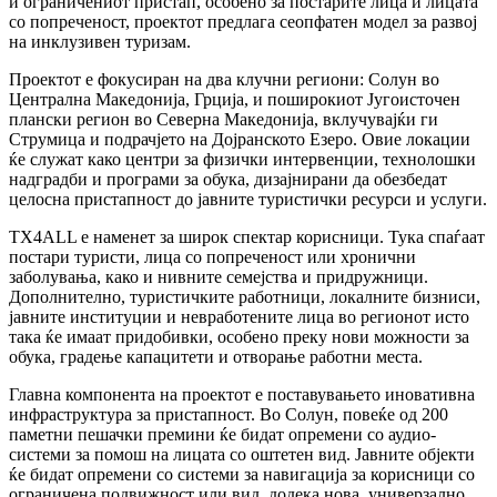
и ограничениот пристап, особено за постарите лица и лицата
со попреченост, проектот предлага сеопфатен модел за развој
на инклузивен туризам.
Проектот е фокусиран на два клучни региони: Солун во
Централна Македонија, Грција, и поширокиот Југоисточен
плански регион во Северна Македонија, вклучувајќи ги
Струмица и подрачјето на Дојранското Езеро. Овие локации
ќе служат како центри за физички интервенции, технолошки
надградби и програми за обука, дизајнирани да обезбедат
целосна пристапност до јавните туристички ресурси и услуги.
TX4ALL е наменет за широк спектар корисници. Тука спаѓаат
постари туристи, лица со попреченост или хронични
заболувања, како и нивните семејства и придружници.
Дополнително, туристичките работници, локалните бизниси,
јавните институции и невработените лица во регионот исто
така ќе имаат придобивки, особено преку нови можности за
обука, градење капацитети и отворање работни места.
Главна компонента на проектот е поставувањето иновативна
инфраструктура за пристапност. Во Солун, повеќе од 200
паметни пешачки премини ќе бидат опремени со аудио-
системи за помош на лицата со оштетен вид. Јавните објекти
ќе бидат опремени со системи за навигација за корисници со
ограничена подвижност или вид, додека нова, универзално