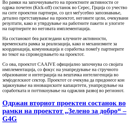
Во рамки на започнувањето на проектните активности се
одржа почетен (Kick-off) состанок во Серес, Грција со учество
на сите проектни партнери, со цел меѓусебно запознавање,
детално претставување на проектот, неговите цели, очекувани
резултати, како и утврдување на работните пакети и улогите
на партнерите во неговата имплементација.
На состанокот беа разгледани клучните активности,
временската рамка за реализација, како и механизмите за
координација, комуникација и соработка помеѓу партнерите
во текот на спроведувањето на проектот.
Со ова, проектот CAAIVE официјално започнува со својата
имплементација, со фокус на унапредување на стручното
образование и интеграција на вештачка интелигенција во
земјоделскиот сектор. Проектот се очекува да придонесе кон
зајакнување на иновациските капацитети, унапредување на
соработката и поттикнување на одржлив развој во регионот.
Одржан вториот проектен состанок во
рамки на проектот „Зелено за добро“ –
G4G