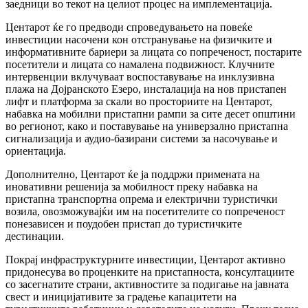
заедници во текот на целиот процес на имплементација.
Центарот ќе го предводи спроведувањето на повеќе
инвестиции насочени кон отстранување на физичките и
информативните бариери за лицата со попреченост, постарите
посетители и лицата со намалена подвижност. Клучните
интервенции вклучуваат воспоставување на инклузивна
плажа на Дојранското Езеро, инсталација на нов пристапен
лифт и платформа за скали во просториите на Центарот,
набавка на мобилни пристапни рампи за сите десет општини
во регионот, како и поставување на универзално пристапна
сигнализација и аудио-базирани системи за насочување и
ориентација.
Дополнително, Центарот ќе ја поддржи примената на
иновативни решенија за мобилност преку набавка на
пристапна транспортна опрема и електрични туристички
возила, овозможувајќи им на посетителите со попреченост
понезависен и поудобен пристап до туристичките
дестинации.
Покрај инфраструктурните инвестиции, Центарот активно
придонесува во проценките на пристапноста, консултациите
со засегнатите страни, активностите за подигање на јавната
свест и иницијативите за градење капацитети на