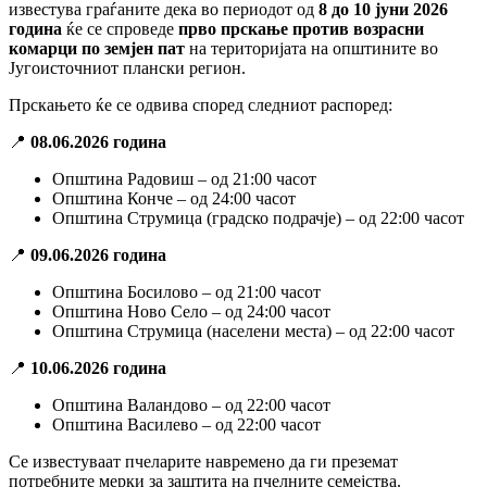
известува граѓаните дека во периодот од
8 до 10 јуни 2026
година
ќе се спроведе
прво прскање против возрасни
комарци по земјен пат
на територијата на општините во
Југоисточниот плански регион.
Прскањето ќе се одвива според следниот распоред:
📍
08.06.2026 година
Општина Радовиш – од 21:00 часот
Општина Конче – од 24:00 часот
Општина Струмица (градско подрачје) – од 22:00 часот
📍
09.06.2026 година
Општина Босилово – од 21:00 часот
Општина Ново Село – од 24:00 часот
Општина Струмица (населени места) – од 22:00 часот
📍
10.06.2026 година
Општина Валандово – од 22:00 часот
Општина Василево – од 22:00 часот
Се известуваат пчеларите навремено да ги преземат
потребните мерки за заштита на пчелните семејства.