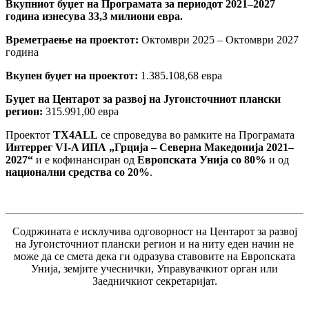
Вкупниот буџет на Програмата за периодот 2021–2027
година изнесува 33,3 милиони евра.
Времетраење на проектот:
Октомври 2025 – Октомври 2027
година
Вкупен буџет на проектот:
1.385.108,68 евра
Буџет на Центарот за развој на Југоисточниот плански
регион:
315.991,00 евра
Проектот
TX4ALL
се спроведува во рамките на Програмата
Интеррег VI-A ИПА „Грција – Северна Македонија 2021–
2027“
и е кофинансиран од
Европската Унија со 80%
и од
национални средства со 20%
.
Содржината е исклучива одговорност на Центарот за развој
на Југоисточниот плански регион и на ниту еден начин не
може да се смета дека ги одразува ставовите на Европската
Унија, земјите учеснички, Управувачкиот орган или
Заедничкиот секретаријат.