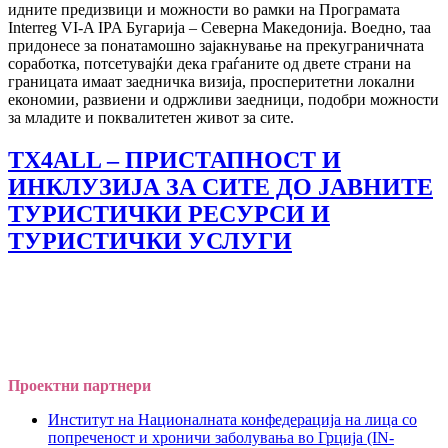
идните предизвици и можности во рамки на Програмата
Interreg VI-A IPA Бугарија – Северна Македонија. Воедно, таа
придонесе за понатамошно зајакнување на прекуграничната
соработка, потсетувајќи дека граѓаните од двете страни на
границата имаат заедничка визија, просперитетни локални
економии, развиени и одржливи заедници, подобри можности
за младите и поквалитетен живот за сите.
TX4ALL – ПРИСТАПНОСТ И
ИНКЛУЗИЈА ЗА СИТЕ ДО ЈАВНИТЕ
ТУРИСТИЧКИ РЕСУРСИ И
ТУРИСТИЧКИ УСЛУГИ
Проектни партнери
Институт на Националната конфедерација на лица со
попреченост и хроничи заболувања во Грција (IN-