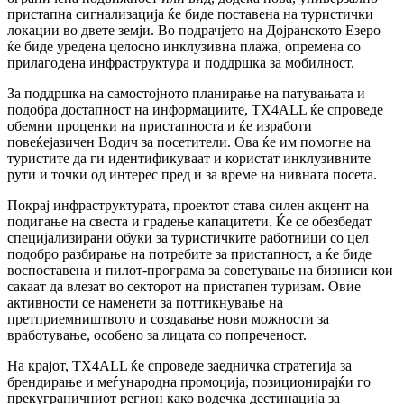
пристапна сигнализација ќе биде поставена на туристички
локации во двете земји. Во подрачјето на Дојранското Езеро
ќе биде уредена целосно инклузивна плажа, опремена со
прилагодена инфраструктура и поддршка за мобилност.
За поддршка на самостојното планирање на патувањата и
подобра достапност на информациите, TX4ALL ќе спроведе
обемни проценки на пристапноста и ќе изработи
повеќејазичен Водич за посетители. Ова ќе им помогне на
туристите да ги идентификуваат и користат инклузивните
рути и точки од интерес пред и за време на нивната посета.
Покрај инфраструктурата, проектот става силен акцент на
подигање на свеста и градење капацитети. Ќе се обезбедат
специјализирани обуки за туристичките работници со цел
подобро разбирање на потребите за пристапност, а ќе биде
воспоставена и пилот-програма за советување на бизниси кои
сакаат да влезат во секторот на пристапен туризам. Овие
активности се наменети за поттикнување на
претприемништвото и создавање нови можности за
вработување, особено за лицата со попреченост.
На крајот, TX4ALL ќе спроведе заедничка стратегија за
брендирање и меѓународна промоција, позиционирајќи го
прекуграничниот регион како водечка дестинација за