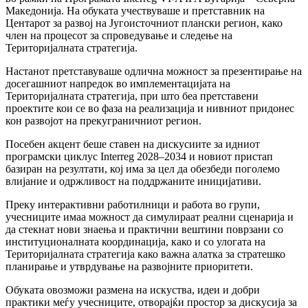
Македонија. На обуката учествуваше и претставник на
Центарот за развој на Југоисточниот плански регион, како
член на процесот за спроведување и следење на
Територијалната стратегија.
Настанот претставуваше одлична можност за презентирање на
досегашниот напредок во имплементацијата на
Територијалната стратегија, при што беа претставени
проектите кои се во фаза на реализација и нивниот придонес
кон развојот на прекуграничниот регион.
Посебен акцент беше ставен на дискусиите за идниот
програмски циклус Interreg 2028–2034 и новиот пристап
базиран на резултати, кој има за цел да обезбеди поголемо
влијание и одржливост на поддржаните иницијативи.
Преку интерактивни работилници и работа во групи,
учесниците имаа можност да симулираат реални сценарија и
да стекнат нови знаења и практични вештини поврзани со
институционалната координација, како и со улогата на
Територијалната стратегија како важна алатка за стратешко
планирање и утврдување на развојните приоритети.
Обуката овозможи размена на искуства, идеи и добри
практики меѓу учесниците, отворајќи простор за дискусија за