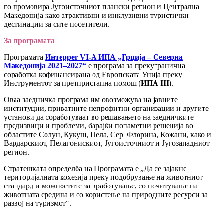
го промовира Југоисточниот плански регион и Централна
Македонија како атрактивни и инклузивни туристички
дестинации за сите посетители.
За програмата
Програмата
Интеррег VI-A ИПА „Грција – Северна
Македонија 2021–2027“
е програма за прекугранична
соработка кофинансирана од Европската Унија преку
Инструментот за претпристапна помош (
ИПА III
).
Оваа заедничка програма им овозможува на јавните
институции, приватните непрофитни организации и другите
установи да соработуваат во решавањето на заедничките
предизвици и проблеми, барајќи попаметни решенија во
областите Солун, Кукуш, Пела, Сер, Флорина, Кожани, како и
Вардарскиот, Пелагонискиот, Југоисточниот и Југозападниот
регион.
Стратешката определба на Програмата е „Да се зајакне
територијалната кохезија преку подобрување на животниот
стандард и можностите за вработување, со почитување на
животната средина и со користење на природните ресурси за
развој на туризмот“.