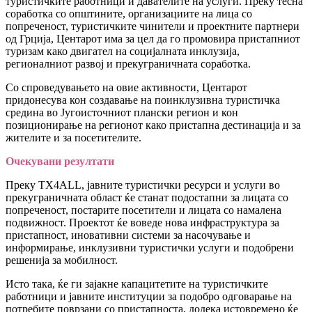
туристичките работници и давателите на услуги. Преку тесна
соработка со општините, организациите на лица со
попреченост, туристичките чинители и проектните партнери
од Грција, Центарот има за цел да го промовира пристапниот
туризам како двигател на социјалната инклузија,
регионалниот развој и прекуграничната соработка.
Со спроведувањето на овие активности, Центарот
придонесува кон создавање на поинклузивна туристичка
средина во Југоисточниот плански регион и кон
позиционирање на регионот како пристапна дестинација и за
жителите и за посетителите.
Очекувани резултати
Преку TX4ALL, јавните туристички ресурси и услуги во
прекуграничната област ќе станат подостапни за лицата со
попреченост, постарите посетители и лицата со намалена
подвижност. Проектот ќе воведе нова инфраструктура за
пристапност, иновативни системи за насочување и
информирање, инклузивни туристички услуги и подобрени
решенија за мобилност.
Исто така, ќе ги зајакне капацитетите на туристичките
работници и јавните институции за подобро одговарање на
потребите поврзани со пристапноста, додека истовремено ќе