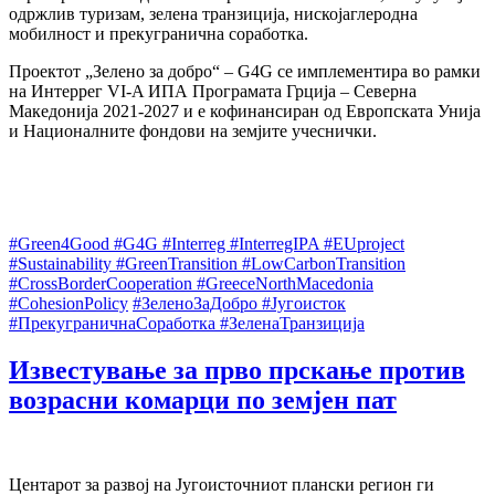
одржлив туризам, зелена транзиција, нискојаглеродна
мобилност и прекугранична соработка.
Проектот „Зелено за добро“ – G4G се имплементира во рамки
на Интеррег VI-A ИПА Програмата Грција – Северна
Македонија 2021-2027 и е кофинансиран од Европската Унија
и Националните фондови на земјите учеснички.
#Green4Good #G4G #Interreg #InterregIPA #EUproject
#Sustainability #GreenTransition #LowCarbonTransition
#CrossBorderCooperation #GreeceNorthMacedonia
#CohesionPolicy
#ЗеленоЗаДобро #Југоисток
#ПрекуграничнаСоработка #ЗеленаТранзиција
Известување за прво прскање против
возрасни комарци по земјен пат
Центарот за развој на Југоисточниот плански регион ги