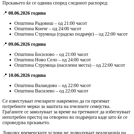
Прскањето ќе се одвива според следниот распоред:
📍
08.06.2026 година
Општина Радовиш – од 21:00 часот
Општина Конче – од 24:00 часот
Општина Струмица (градско подрачје) – од 22:00 часот
📍
09.06.2026 година
Општина Босилово – од 21:00 часот
Општина Ново Село – од 24:00 часот
Општина Струмица (населени места) – од 22:00 часот
📍
10.06.2026 година
Општина Валандово – од 22:00 часот
Општина Василево – од 22:00 часот
Се известуваат пчеларите навремено да ги преземат
потребните мерки за заштита на пчелните семејства.
Граѓаните се замолуваат за време на третманот да избегнуваат
непотребен престој на отворено во подрачјата каде што ќе се
спроведува прскањето.
Доколку временските услови не дозволуваат реализација на