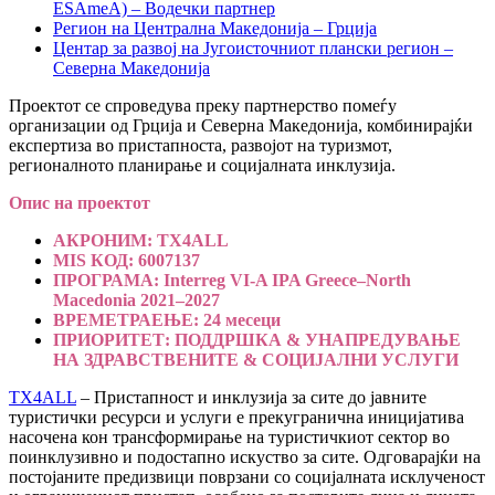
ESAmeA) – Водечки партнер
Регион на Централна Македонија – Грција
Центар за развој на Југоисточниот плански регион –
Северна Македонија
Проектот се спроведува преку партнерство помеѓу
организации од Грција и Северна Македонија, комбинирајќи
експертиза во пристапноста, развојот на туризмот,
регионалното планирање и социјалната инклузија.
Опис на проектот
АКРОНИМ: TX4ALL
MIS КОД: 6007137
ПРОГРАМА: Interreg VI-A IPA Greece–North
Macedonia 2021–2027
ВРЕМЕТРАЕЊЕ: 24 месеци
ПРИОРИТЕТ: ПОДДРШКА & УНАПРЕДУВАЊЕ
НА ЗДРАВСТВЕНИТЕ & СОЦИЈАЛНИ УСЛУГИ
TX4ALL
– Пристапност и инклузија за сите до јавните
туристички ресурси и услуги е прекугранична иницијатива
насочена кон трансформирање на туристичкиот сектор во
поинклузивно и подостапно искуство за сите. Одговарајќи на
постојаните предизвици поврзани со социјалната исклученост