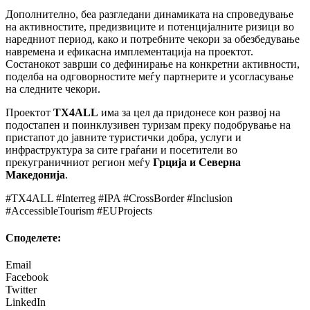
Дополнително, беа разгледани динамиката на спроведување
на активностите, предизвиците и потенцијалните ризици во
наредниот период, како и потребните чекори за обезбедување
навремена и ефикасна имплементација на проектот.
Состанокот заврши со дефинирање на конкретни активности,
поделба на одговорностите меѓу партнерите и усогласување
на следните чекори.
Проектот
TX4ALL
има за цел да придонесе кон развој на
подостапен и поинклузивен туризам преку подобрување на
пристапот до јавните туристички добра, услуги и
инфраструктура за сите граѓани и посетители во
прекуграничниот регион меѓу
Грција и Северна
Македонија
.
#TX4ALL #Interreg #IPA #CrossBorder #Inclusion
#AccessibleTourism #EUProjects
Споделeте:
Email
Facebook
Twitter
LinkedIn