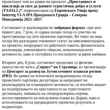
проектниот тим во рамки на проектот
„Пристапност и
инклузија за сите до јавните туристички добра и услуги
(TX4ALL)”
, кофинансиран од
Европската Унија преку
Interreg VI-A IPA Програмата Грција – Северна
Македонија 2021–2027
.
Состанокот се реализираше во
хибриден формат
, при што
првиот ден, 7 јули, се одржа онлајн сесија со учество на
претставници од сите проектни партнери. Во текот на оваа
сесија беа разгледани тековниот статус на имплементацијата
на проектот, напредокот по работните пакети, финансиската
реализација, извештајните обврски, комуникациските
активности, како и состојбата со постапките за јавни набавки.
Вториот ден, 8 јули, состанокот продолжи со физичко
присуство во хотел
„Сириус“ во Струмица
, во организација
на
Центарот за развој на Југоисточниот плански регион
(PB3)
. Во рамки на техничката координациска сесија,
проектните партнери дискутираа за напредокот во
реализацијата на планираните активности, со посебен акцент
на подобрувањето на пристапноста на туристичките
дестинации, набавката на специјализирана опрема,
воспоставувањето на инклузивна плажа во Дојран, како и
исполнувањето на предвидените проектни резултати и
индикатори.