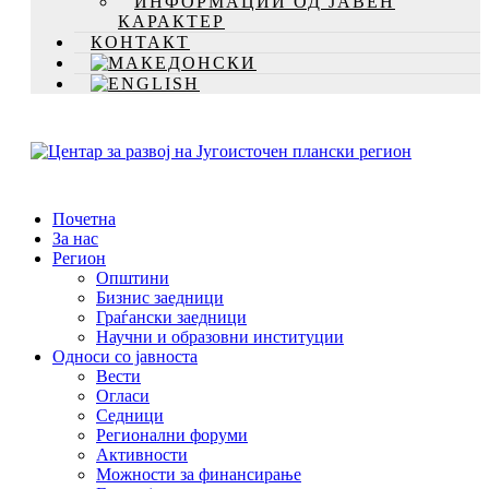
ИНФОРМАЦИИ ОД ЈАВЕН
КАРАКТЕР
КОНТАКТ
Почетна
За нас
Регион
Општини
Бизнис заедници
Граѓански заедници
Научни и образовни институции
Односи со јавноста
Вести
Огласи
Седници
Регионални форуми
Активности
Можности за финансирање