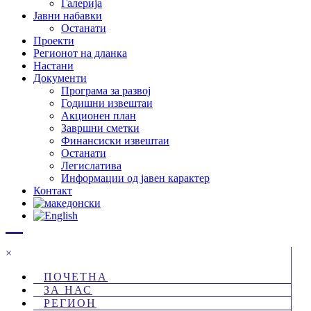
Галерија
Јавни набавки
Останати
Проекти
Регионот на дланка
Настани
Документи
Програма за развој
Годишни извештаи
Акционен план
Завршни сметки
Финансиски извештаи
Останати
Легислатива
Информации од јавен карактер
Контакт
×
ПОЧЕТНА
ЗА НАС
РЕГИОН