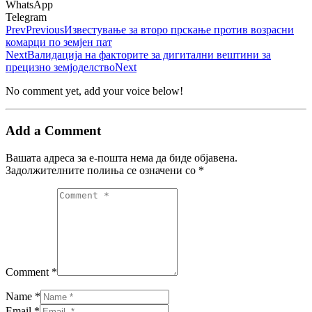
WhatsApp
Telegram
Prev
Previous
Известување за второ прскање против возрасни
комарци по земјен пат
Next
Валидација на факторите за дигитални вештини за
прецизно земјоделство
Next
No comment yet, add your voice below!
Add a Comment
Вашата адреса за е-пошта нема да биде објавена.
Задолжителните полиња се означени со
*
Comment *
Name *
Email *