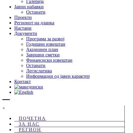
Галерија
Јавни набавки
Останати
Проекти
Регионот на дланка
Настани
Документи
Програма за развој
Годишни извештаи
Акционен план
Завршни сметки
Финансиски извештаи
Останати
Легислатива
Информации од јавен карактер
Контакт
×
ПОЧЕТНА
ЗА НАС
РЕГИОН