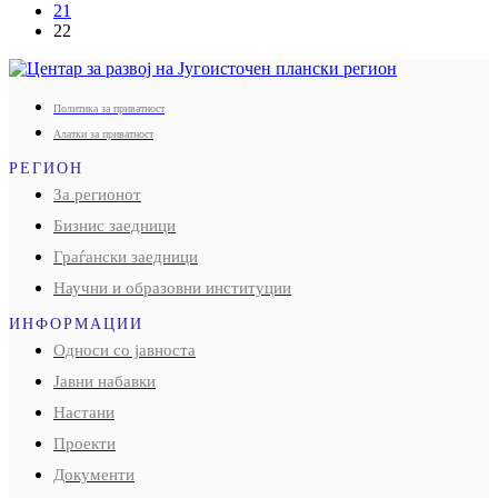
21
22
Политика за приватност
Алатки за приватност
РЕГИОН
За регионот
Бизнис заедници
Граѓански заедници
Научни и образовни институции
ИНФОРМАЦИИ
Односи со јавноста
Јавни набавки
Настани
Проекти
Документи