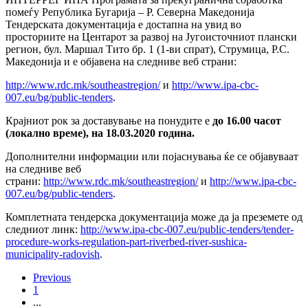
помеѓу Република Бугарија – Р. Северна Македонија
Тендерската документација е достапна на увид во
просториите на Центарот за развој на Југоисточниот плански
регион, бул. Маршал Тито бр. 1 (1-ви спрат), Струмица, Р.С.
Македонија и е објавена на следниве веб страни:
http://www.rdc.mk/southeastregion/
и
http://www.ipa-cbc-
007.eu/bg/public-tenders
.
Крајниот рок за доставување на понудите е
до 16.00 часот
(локално време), на 18.03.2020 година.
Дополнителни информации или појаснувања ќе се објавуваат
на следниве веб
страни:
http://www.rdc.mk/southeastregion/
и
http://www.ipa-cbc-
007.eu/bg/public-tenders
.
Комплетната тендерска документација може да ја преземете од
следниот линк:
http://www.ipa-cbc-007.eu/public-tenders/tender-
procedure-works-regulation-part-riverbed-river-sushica-
municipality-radovish
.
Previous
1
...