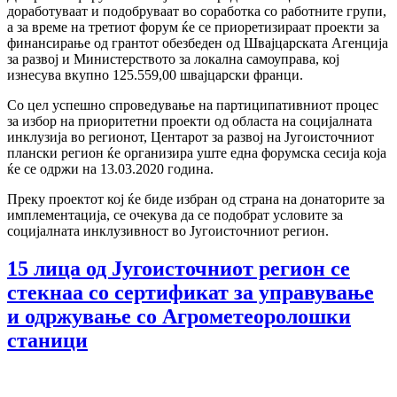
доработуваат и подобруваат во соработка со работните групи,
а за време на третиот форум ќе се приоретизираат проекти за
финансирање од грантот обезбеден од Швајцарската Агенција
за развој и Министерството за локална самоуправа, кој
изнесува вкупно 125.559,00 швајцарски франци.
Со цел успешно спроведување на партиципативниот процес
за избор на приоритетни проекти од областа на социјалната
инклузија во регионот, Центарот за развој на Југоисточниот
плански регион ќе организира уште една форумска сесија која
ќе се одржи на 13.03.2020 година.
Преку проектот кој ќе биде избран од страна на донаторите за
имплементација, се очекува да се подобрат условите за
социјалната инклузивност во Југоисточниот регион.
15 лица од Југоисточниот регион се
стекнаа со сертификат за управување
и одржување со Агрометеоролошки
станици