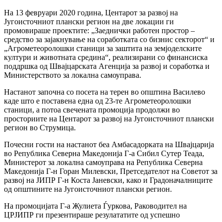
На 13 февруари 2020 година, Центарот за развој на
Југоисточниот плански регион на две локации ги
промовираше проектите: „Заеднички работен простор –
средство за зајакнување на соработката со бизнис секторот“ и
„Агрометеоролошки станици за заштита на земјоделските
култури и животната средина“, реализирани со финансиска
поддршка од Швајцарската Агенција за развој и соработка и
Министерството за локална самоуправа.
Настанот започна со посета на терен во општина Василево
каде што е поставена една од 23-те Агрометеоролошки
станици, а потоа свечената промоција продолжи во
просториите на Центарот за развој на Југоисточниот плански
регион во Струмица.
Почесни гости на настанот беа Амбасадорката на Швајцарија
во Република Северна Македонија Г-а Сибил Сутер Теада,
Министерот за локална самоуправа на Република Северна
Македонија Г-н Горан Милевски, Претседателот на Советот за
развој на ЈИПР Г-н Коста Јаневски, како и Градоначалниците
од општините на Југоисточниот плански регион.
На промоцијата Г-а Жулиета Ѓуркова, Раководител на
ЦРЈИПР ги презентираше резулататите од успешно