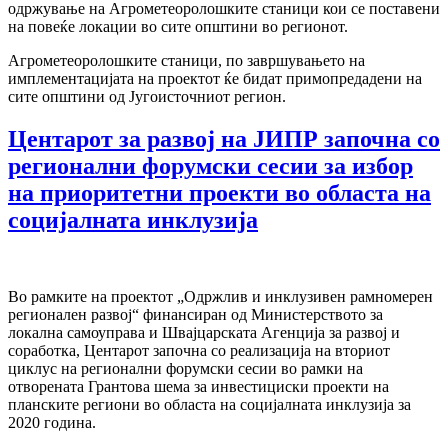
одржување на Агрометеоролошките станици кои се поставени
на повеќе локации во сите општини во регионот.
Агрометеоролошките станици, по завршувањето на
имплементацијата на проектот ќе бидат примопредадени на
сите општини од Југоисточниот регион.
Центарот за развој на ЈИПР започна со
регионални форумски сесии за избор
на приоритетни проекти во областа на
социјалната инклузија
Во рамките на проектот „Одржлив и инклузивен рамномерен
регионален развој“ финансиран од Министерството за
локална самоуправа и Швајцарската Агенција за развој и
соработка, Центарот започна со реализација на вториот
циклус на регионални форумски сесии во рамки на
отворената Грантова шема за инвестициски проекти на
планските региони во областа на социјалната инклузија за
2020 година.