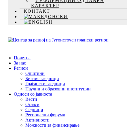
ИНФОРМАЦИИ ОД ЈАВЕН
КАРАКТЕР
КОНТАКТ
Почетна
За нас
Регион
Општини
Бизнис заедници
Граѓански заедници
Научни и образовни институции
Односи со јавноста
Вести
Огласи
Седници
Регионални форуми
Активности
Можности за финансирање