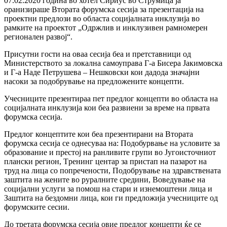
07.02.2020 година во хотел Сириус во Струмица ја
оранизираше Втората форумска сесија за презентација на
проектни предлози во областа социјалната инклузија во
рамките на проектот „Одржлив и инклузивен рамномерен
регионален развој“.
Присутни гости на оваа сесија беа и претставници од
Министерството за локална самоуправа Г-а Бисера Јакимовска
и Г-а Наде Петрушева – Нешковски кои дадода значајни
насоки за подобрување на предложените концепти.
Учесниците презентираа пет предлог концепти во областа на
социјалната инклузија кои беа развиени за време на првата
форумска сесија.
Предлог концептите кои беа презентирани на Втората
форумска сесија се однесуваа на: Подобурвање на условите за
образование и престој на ранливите групи во Југоисточниот
плански регион, Tренинг центар за пристап на пазарот на
труд на лица со попречености, Подобрување на здравствената
заштита на жените во руралните средини, Воведување на
социјални услуги за помош на стари и изнемоштени лица и
Заштита на бездомни лица, кои ги предложија учесниците од
форумските сесии.
До третата форумска сесија овие предлог концепти ќе се