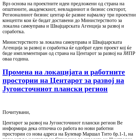
Врз основа на проектните идеи предложени од страна на
општините, академскиот, невладиниот и бизнис секторот,
Регионалниот бизнис центар ќе развие најмалку три проектни
концепти кои ќе бидат доставени до Министерството за
локална самоуправа и Швајцарската Агенција за развој и
соработка.
Министерството за локална самоуправа и Швајцарската
Агенција за развој и соработка ќе одобрат еден проект кој ќе
биде имплементиран од страна на Центарот за развој на ЈИПР
оваа година.
Промена на локацијата и работните
простории на Центарот за развој на
Југоисточниот плански регион
Почитувани,
Центарот за развој на Југоисточниот плански регион Ве
информира дека отпочна со работа во нови работни
простории со нова адреса на Булевар Маршал Тито бр.1-1, на