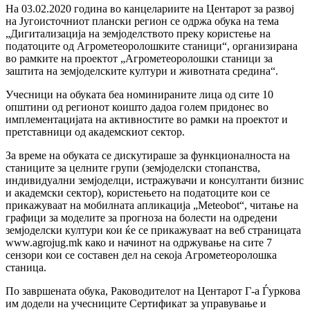
На 03.02.2020 година во канцелариите на Центарот за развој
на Југоисточниот плански регион се одржа обука на тема
„Дигитализација на земјоделството преку користење на
податоците од Агрометеоролошките станици“, организирана
во рамките на проектот „Агрометеоролошки станици за
заштита на земјоделските култури и животната средина“.
Учесници на обуката беа номинираните лица од сите 10
општини од регионот коишто дадоа голем придонес во
имплементацијата на активностите во рамки на проектот и
претставници од академскиот сектор.
За време на обуката се дискутираше за функционалноста на
станиците за целните групи (земјоделски стопанства,
индивидуални земјоделци, истражувачи и консултанти бизнис
и академски сектор), користењето на податоците кои се
прикажуваат на мобилната апликација „Meteobot“, читање на
графици за моделите за прогноза на болести на одредени
земјоделски култури кои ќе се прикажуваат на веб страницата
www.agrojug.mk како и начинот на одржување на сите 7
сензори кои се составен дел на секоја Агрометеоролошка
станица.
По завршената обука, Раководителот на Центарот Г-а Ѓуркова
им додели на учесниците Сертификат за управување и