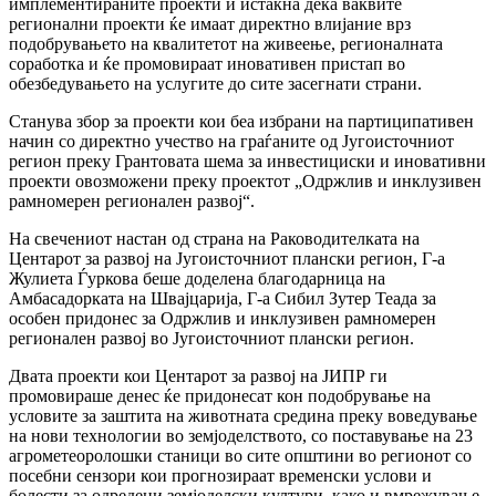
имплементираните проекти и истакна дека ваквите
регионални проекти ќе имаат директно влијание врз
подобрувањето на квалитетот на живеење, регионалната
соработка и ќе промовираат иновативен пристап во
обезбедувањето на услугите до сите засегнати страни.
Станува збор за проекти кои беа избрани на партиципативен
начин со директно учество на граѓаните од Југоисточниот
регион преку Грантовата шема за инвестициски и иновативни
проекти овозможени преку проектот „Одржлив и инклузивен
рамномерен регионален развој“.
На свечениот настан oд страна на Раководителката на
Центарот за развој на Југоисточниот плански регион, Г-а
Жулиета Ѓуркова беше доделена благодарница на
Амбасадорката на Швајцарија, Г-а Сибил Зутер Теада за
особен придонес за Одржлив и инклузивен рамномерен
регионален развој во Југоисточниот плански регион.
Двата проекти кои Центарот за развој на ЈИПР ги
промовираше денес ќе придонесат кон подобрување на
условите за заштита на животната средина преку воведување
на нови технологии во земјоделството, со поставување на 23
агрометеоролошки станици во сите општини во регионот со
посебни сензори кои прогнозираат временски услови и
болести за одредени земјоделски култури, како и вмрежување