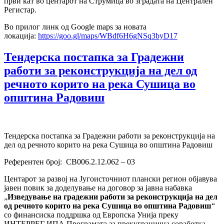
први кат во центарот на Струмица во зградата на Централен
Регистар.
Во прилог линк од Google maps за новата
локација:
https://goo.gl/maps/WBdf6H6gNSq3byD17
Тендерска постапка за Градежни
работи за реконструкција на дел од
речното корито на река Сушица во
општина Радовиш
Тендерска постапка за Градежни работи за реконструкција на
дел од речното корито на река Сушица во општина Радовиш
Референтен број: CB006.2.12.062 – 03
Центарот за развој на Југоисточниот плански регион објавува
јавен повик за доделување на договор за јавна набавка
„
Изведување на градежни работи за реконструкција на дел
од речното корито на река Сушица во општина Радовиш
“
со финансиска поддршка од Европска Унија преку
ИНТЕРРЕГ ИПА Програмата за прекугранична соработка