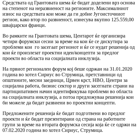
Средствата од Грантовата шема ќе бидат доделени врз основа
на степенот на неразвиеност на регионите. Максималниот
износ на средствата кои може да ги добие Југоисточниот
регион, како втор по развиеност, изнесува вкупно 125.559,00
швајцарски франци.
Во рамките на Грантовата шема, Центарот ќе организира
четири форумски сесии за време на кои ќе се дискутира за
проблеми кои го засегаат регионот и ќе се нудат решенија од
кои ќе произлезат проектни идеи/концепти за предлог
проекти во областа на социјалната инклузија.
На првиот регионален форум кој беше одржан на 31.01.2020
година во хотел Сириус во Струмица, претставници од
општините, месни заедници, Црвен крст, НВО, Центри за
социјална работа, бизнис сектор и други засегнати страни на
партиципативен начин идентификуваа проблеми во областа
на социјалната инклузија, а потоа предложуваа решенија кои
би можеле да бидат развиени во проектни концепти.
Предложените решенија ќе бидат подготвени во предлог
проекти и ќе бидат презентирани од страна на работните
групи за време на втората форумска сесија која ќе се одржи на
07.02.2020 година во хотел Сириус, Струмица.