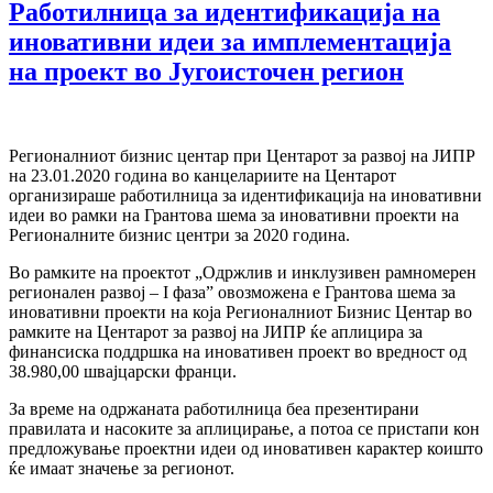
Работилница за идентификација на
иновативни идеи за имплементација
на проект во Југоисточен регион
Регионалниот бизнис центар при Центарот за развој на ЈИПР
на 23.01.2020 година во канцелариите на Центарот
организираше работилница за идентификација на иновативни
идеи во рамки на Грантова шема за иновативни проекти на
Регионалните бизнис центри за 2020 година.
Во рамките на проектот „Одржлив и инклузивен рамномерен
регионален развој – I фаза” овозможена е Грантова шема за
иновативни проекти на која Регионалниот Бизнис Центар во
рамките на Центарот за развој на ЈИПР ќе аплицира за
финансиска поддршка на иновативен проект во вредност од
38.980,00 швајцарски франци.
За време на одржаната работилница беа презентирани
правилата и насоките за аплицирање, а потоа се пристапи кон
предложување проектни идеи од иновативен карактер коишто
ќе имаат значење за регионот.