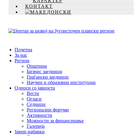
КАРАКТЕР
КОНТАКТ
Почетна
За нас
Регион
Општини
Бизнис заедници
Граѓански заедници
Научни и образовни институции
Односи со јавноста
Вести
Огласи
Седници
Регионални форуми
Активности
Можности за финансирање
Галерија
Јавни набавки