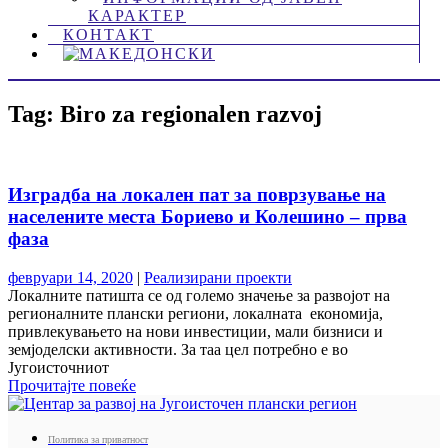
КАРАКТЕР
КОНТАКТ
Tag: Biro za regionalen razvoj
Изградба на локален пат за поврзување на
населените места Бориево и Колешино – прва
фаза
февруари 14, 2020
|
Реализирани проекти
Локалните патишта се од големо значење за развојот на
регионалните плански региони, локалната економија,
привлекувањето на нови инвестиции, мали бизниси и
земјоделски активности. За таа цел потребно е во
Југоисточниот
Прочитајте повеќе
Политика за приватност