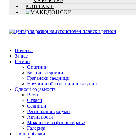
КАРАКТЕР
КОНТАКТ
Почетна
За нас
Регион
Општини
Бизнис заедници
Граѓански заедници
Научни и образовни институции
Односи со јавноста
Вести
Огласи
Седници
Регионални форуми
Активности
Можности за финансирање
Галерија
Јавни набавки