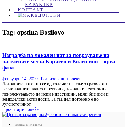
КАРАКТЕР
КОНТАКТ
Tag: opstina Bosilovo
Изградба на локален пат за поврзување на
населените места Бориево и Колешино – прва
фаза
февруари 14, 2020
|
Реализирани проекти
Локалните патишта се од големо значење за развојот на
регионалните плански региони, локалната економија,
привлекувањето на нови инвестиции, мали бизниси и
земјоделски активности. За таа цел потребно е во
Југоисточниот
Прочитајте повеќе
Политика за приватност