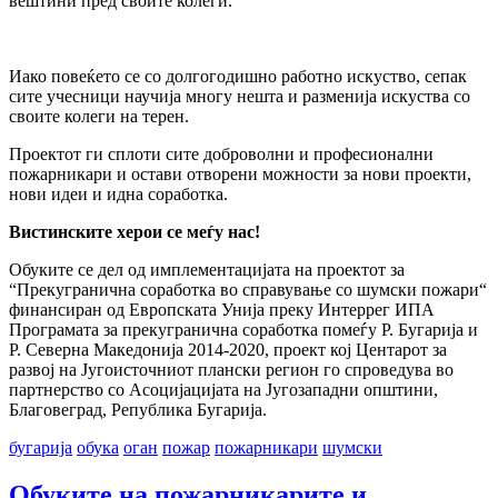
вештини пред своите колеги.
Иако повеќето се со долгогодишно работно искуство, сепак
сите учесници научија многу нешта и разменија искуства со
своите колеги на терен.
Проектот ги сплоти сите доброволни и професионални
пожарникари и остави отворени можности за нови проекти,
нови идеи и идна соработка.
Вистинските херои се меѓу нас!
Обуките се дел од имплементацијата на проектот за
“Прекугранична соработка во справување со шумски пожари“
финансиран од Европската Унија преку Интеррег ИПА
Програмата за прекугранична соработка помеѓу Р. Бугарија и
Р. Северна Македонија 2014-2020, проект кој Центарот за
развој на Југоисточниот плански регион го спроведува во
партнерство со Асоцијацијата на Југозападни општини,
Благовеград, Република Бугарија.
бугарија
обука
оган
пожар
пожарникари
шумски
Обуките на пожарникарите и