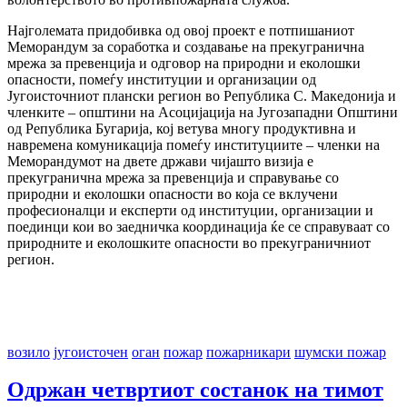
Најголемата придобивка од овој проект е потпишаниот
Меморандум за соработка и создавање на прекугранична
мрежа за превенција и одговор на природни и еколошки
опасности, помеѓу институции и организации од
Југоисточниот плански регион во Република С. Македонија и
членките – општини на Асоцијација на Југозападни Општини
од Република Бугарија, кој ветува многу продуктивна и
навремена комуникација помеѓу институциите – членки на
Меморандумот на двете држави чијашто визија е
прекугранична мрежа за превенција и справување со
природни и еколошки опасности во која се вклучени
професионалци и експерти од институции, организации и
поединци кои во заедничка координација ќе се справуваат со
природните и еколошките опасности во прекуграничниот
регион.
возило
југоисточен
оган
пожар
пожарникари
шумски пожар
Одржан четвртиот состанок на тимот