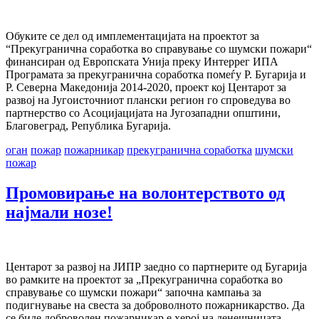
Обуките се дел од имплементацијата на проектот за
“Прекугранична соработка во справување со шумски пожари“
финансиран од Европската Унија преку Интеррег ИПА
Програмата за прекугранична соработка помеѓу Р. Бугарија и
Р. Северна Македонија 2014-2020, проект кој Центарот за
развој на Југоисточниот плански регион го спроведува во
партнерство со Асоцијацијата на Југозападни општини,
Благовеград, Република Бугарија.
оган
пожар
пожарникар
прекугранична соработка
шумски
пожар
Промовирање на волонтерството од
најмали нозе!
Центарот за развој на ЈИПР заедно со партнерите од Бугарија
во рамките на проектот за „Прекугранична соработка во
справување со шумски пожари“ започна кампања за
подигнување на свеста за доброволното пожарникарство. Да
се биде доброволен пожарникар е херој на денешницата,