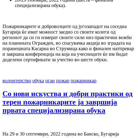
специјализирана обука).
Пожарникарите и доброволците од југозападот на соседна
Бугарија ќе имат можност заедно со своите колеги од
регионот да си ги измерат своите сили низ практични вежби
на планината Огражден, во спасувачка акција во зградата на
поранешната Касарна во Струмица како и финален натпревар
и завршна конференција на која на учесниците ќе им бидат
доделени сертификати за учество во шесте обуки.
волонтерство
обука
оган
пожар
пожарникар
Со нови искуства и добри практики од
терен пожарникарите ја завршија
првата специјализирана обука
На 29 и 30 септември, 2022 година во Банско, Бугарија