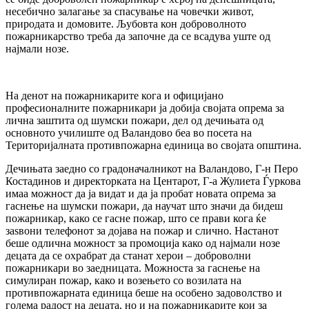
несебично залагање за спасување на човечки живот,
природата и домовите. Љубовта кон доброволното
пожарникарство треба да започне да се всадува уште од
најмали нозе.
На денот на пожарникарите кога и официјано
професионалните пожарникари ја добија својата опрема за
лична заштита од шумски пожари, дел од дечињата од
основното училиште од Валандово беа во посета на
Територијалната противпожарна единица во својата општина.
Дечињата заедно со градоначалникот на Валандово, Г-н Перо
Костадинов и директорката на Центарот, Г-а Жулиета Ѓуркова
имаа можност да ја видат и да ја пробат новата опрема за
гаснење на шумски пожари, да научат што значи да бидеш
пожарникар, како се гасне пожар, што се прави кога ќе
заѕвони телефонот за дојава на пожар и слично. Настанот
беше одлична можност за промоција како од најмали нозе
децата да се охрабрат да станат херои – доброволни
пожарникари во заедницата. Можноста за гаснење на
симулиран пожар, како и возењето со возилата на
противпожарната единица беше на особено задоволство и
голема радост на децата, но и на пожарникарите кои за