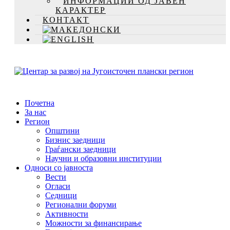
ИНФОРМАЦИИ ОД ЈАВЕН
КАРАКТЕР
КОНТАКТ
Почетна
За нас
Регион
Општини
Бизнис заедници
Граѓански заедници
Научни и образовни институции
Односи со јавноста
Вести
Огласи
Седници
Регионални форуми
Активности
Можности за финансирање