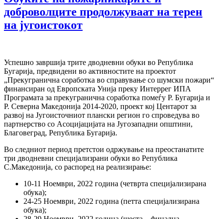
доброволците продолжуваат на терен
на југоистокот
Успешно завршија трите дводневни обуки во Република
Бугарија, предвидени во активностите на проектот
„Прекугранична соработка во справување со шумски пожари“
финансиран од Европската Унија преку Интеррег ИПА
Програмата за прекугранична соработка помеѓу Р. Бугарија и
Р. Северна Македонија 2014-2020, проект кој Центарот за
развој на Југоисточниот плански регион го спроведува во
партнерство со Асоцијацијата на Југозападни општини,
Благовеград, Република Бугарија.
Во следниот период претстои одржување на преостанатите
три дводневни специјализрани обуки во Република
С.Македонија, со распоред на реализирање:
10-11 Ноември, 2022 година (четврта специјализирана
обука);
24-25 Ноември, 2022 година (петта специјализирана
обука);
28-29 Ноември, 2022 година (шеста – финална