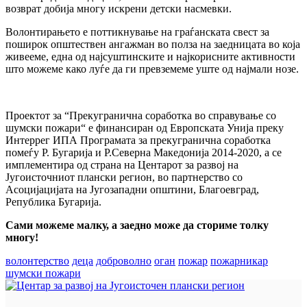
возврат добија многу искрени детски насмевки.
Волонтирањето е поттикнување на граѓанската свест за
поширок општествен ангажман во полза на заедницата во која
живееме, една од најсуштинските и најкорисните активности
што можеме како луѓе да ги превземеме уште од најмали нозе.
Проектот за “Прекугранична соработка во справување со
шумски пожари“ е финансиран од Европската Унија преку
Интеррег ИПА Програмата за прекугранична соработка
помеѓу Р. Бугарија и Р.Северна Македонија 2014-2020, а се
имплементира од страна на Центарот за развој на
Југоисточниот плански регион, во партнерство со
Асоцијацијата на Југозападни општини, Благоевград,
Република Бугарија.
Сами можеме малку, а заедно може да сториме
толку
многу
!
волонтерство
деца
доброволно
оган
пожар
пожарникар
шумски пожари