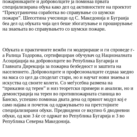
пожарникарите и доброволците ја поминаа првата
специјализирана обука како дел од активностите на проектот
“Прекугранична соработка во справување со шумски
пожари”. Шеесетина учесници од С. Македонија и Буграија
беа дел од обуката чија цел беше збогатување и проширување
на знаењата во справувањето со шумски пожари.
Обуката и практичните вежби ги модерираше и ги спроведе г-
а Ралица Тодорова, сертифициран обучувач од Националната
Асоцијација на доброволците во Република Бугарија и
Главната Дирекција за пожарна безбедност и заштита на
населението. Доброволците и професионалците седнаа заедно
на маса со цел да споделат стари, но и научат нови знаења и
искуства од своите колеги. Со меѓусебна размена на
“приказни од терен” и низ теоретски примери и анализи, но и
демонстрација на терен во противпожарната станица во
Банско, успешно поминаа двата дена од првиот модул кој е
само најава и почеток од одржувањето на претстојните
специјализирани обуки. Предвидени се вкупно 6 дводневни
обуки, од кои 3 ќе се одржат во Република Бугарија и 3 во
Република Северна Македонија.