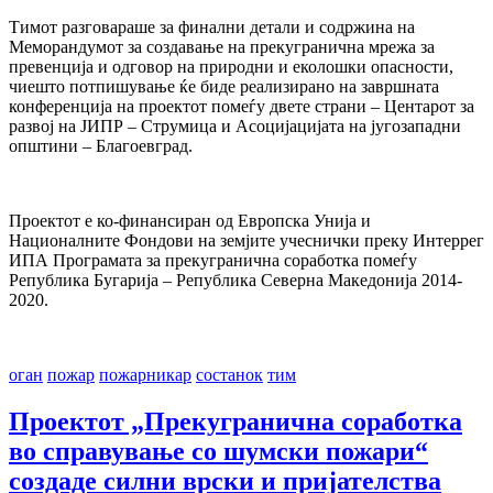
Тимот разговараше за финални детали и содржина на
Меморандумот за создавање на прекугранична мрежа за
превенција и одговор на природни и еколошки опасности,
чиешто потпишување ќе биде реализирано на завршната
конференција на проектот помеѓу двете страни – Центарот за
развој на ЈИПР – Струмица и Асоцијацијата на југозападни
општини – Благоевград.
Проектот е ко-финансиран од Европска Унија и
Националните Фондови на земјите учеснички преку Интеррег
ИПА Програмата за прекугранична соработка помеѓу
Република Бугарија – Република Северна Македонија 2014-
2020.
оган
пожар
пожарникар
состанок
тим
Проектот „Прекугранична соработка
во справување со шумски пожари“
создаде силни врски и пријателства