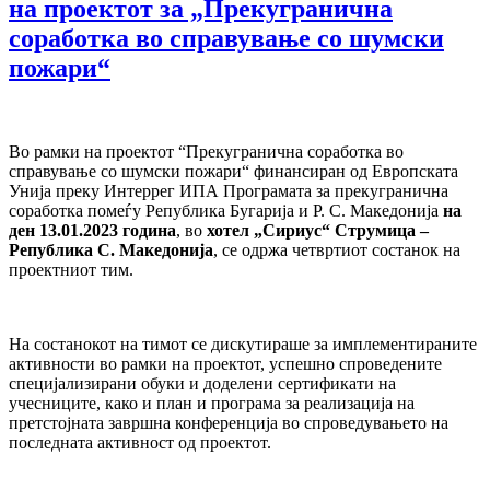
на проектот за „Прекугранична
соработка во справување со шумски
пожари“
Во рамки на проектот “Прекугранична соработка во
справување со шумски пожари“ финансиран од Европската
Унија преку Интеррег ИПА Програмата за прекугранична
соработка помеѓу Република Бугарија и Р. С. Македонија
на
ден 13.01.2023 година
, во
хотел „Сириус“ Струмица –
Република С. Македонија
, се одржа четвртиот состанок на
проектниот тим.
На состанокот на тимот се дискутираше за имплементираните
активности во рамки на проектот, успешно спроведените
специјализирани обуки и доделени сертификати на
учесниците, како и план и програма за реализација на
претстојната завршна конференција во спроведувањето на
последната активност од проектот.