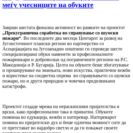
меѓу учесниците на обуките
Заврши шестата финална активност во рамките на проектот
„Прекугранична соработка во справување со шумски
пожари“
. Во последните два месеци Центарот за развој на
Југоисточниот плански регион во партнерство со
Асоцијацијата на Југозападни општини ги спроведе шесте
специјализирани обуки наменети за професионалните
пожарникари и доброволци од пограничните региони на Р.С.
Македонија и Р. Бугарија. Целта на обуките беше збогатување
и проширување на знаењата, нови искуства, практични вежби
и користење на соодветна опрема во справувањето со шумски
пожари, но и други природни и човечки предизвикани
катастрофи.
Проектот создаде мрежа на нераскинливи пријателства и
врски, како професионални така и приватни. Обуките
поминаа во едукација, вежби и натпревар. Натпреварот
помина во пријателски дух и беше одлична можност сите да
се претстават во најдобро светло и да ги покажат своите