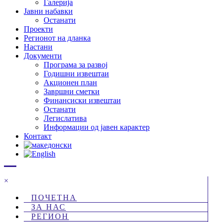
Галерија
Јавни набавки
Останати
Проекти
Регионот на дланка
Настани
Документи
Програма за развој
Годишни извештаи
Акционен план
Завршни сметки
Финансиски извештаи
Останати
Легислатива
Информации од јавен карактер
Контакт
×
ПОЧЕТНА
ЗА НАС
РЕГИОН