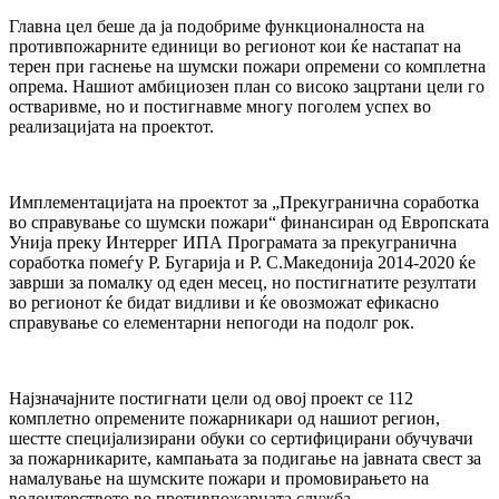
Главна цел беше да ја подобриме функционалноста на
противпожарните единици во регионот кои ќе настапат на
терен при гаснење на шумски пожари опремени со комплетна
опрема. Нашиот амбициозен план со високо зацртани цели го
остваривме, но и постигнавме многу поголем успех во
реализацијата на проектот.
Имплементацијата на проектот за „Прекугранична соработка
во справување со шумски пожари“ финансиран од Европската
Унија преку Интеррег ИПА Програмата за прекугранична
соработка помеѓу Р. Бугарија и Р. С.Македонија 2014-2020 ќе
заврши за помалку од еден месец, но постигнатите резултати
во регионот ќе бидат видливи и ќе овозможат ефикасно
справување со елементарни непогоди на подолг рок.
Најзначајните постигнати цели од овој проект се 112
комплетно опремените пожарникари од нашиот регион,
шестте специјализирани обуки со сертифицирани обучувачи
за пожарникарите, кампањата за подигање на јавната свест за
намалување на шумските пожари и промовирањето на
волонтерството во противпожарната служба.