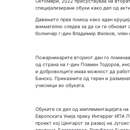
Октомври, 2022 присуствуваа на вторат
специјализирани обуки како дел од акт
Давањето прва помош како еден круција
внимателно следеа за да си ги обноват 
болничар г-дин Владимир Филков, член
Пожарникарите вториот ден го поминаа 
од страна на г-дин Пламен Тодоров, ин
и доброволците имаа можност да работа
Банско. Приказните од терен и разменат
учесници во обуката.
Обуките се дел од имплементацијата на
Европската Унија преку Интеррег ИПА П
проект кој Центарот за развој на Југои
општини, Благовеград, Република Бугари