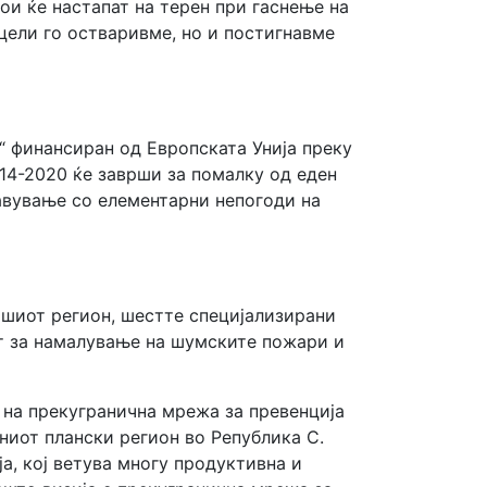
и ќе настапат на терен при гаснење на
ели го остваривме, но и постигнавме
 финансиран од Европската Унија преку
014-2020 ќе заврши за помалку од еден
авување со елементарни непогоди на
ашиот регион, шестте специјализирани
ст за намалување на шумските пожари и
 на прекугранична мрежа за превенција
ниот плански регион во Република С.
а, кој ветува многу продуктивна и