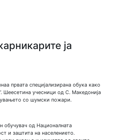
жарникарите ја
инаа првата специјализирана обука како
. Шеесетина учесници од С. Македонија
авувањето со шумски пожари.
ан обучувач од Националната
ст и заштита на населението.