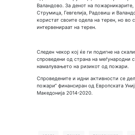
Валандово. За денот на пожарникарите,
Струмица, Гевгелија, Радовиш и Валанд
користат своите одела на терен, но во
интервенираат на терен.
Следен чекор кој ќе ги подигне на ска
спроведени од страна на меѓународни с
намалувањето на ризикот од пожари.
Спроведените и идни активности се дел
пожари“ финансиран од Европската Униј
Македонија 2014-2020.