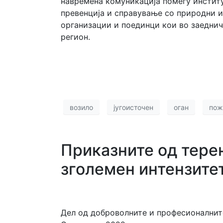
навремена комуникација помеѓу институ
превенција и справување со природни и
организации и поединци кои во заеднич
регион.
возило
југоисточен
оган
пож
Приказните од тере
зголемен интензите
Дел од доброволните и професионалните 