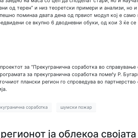
 заедно на маса со цел да споделат стари, но и науча
зни од терен” и низ теоретски примери и анализи, но и
пешно поминаа двата дена од првиот модул кој е само
едвидени се вкупно 6 дводневни обуки, од кои 3 ќе се
 проектот за “Прекугранична соработка во справување
рограмата за прекугранична соработка помеѓу Р. Бугари
сточниот плански регион го спроведува во партнерство 
ја.
кугранична соработка
шумски пожар
регионот ја облекоа својат