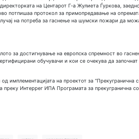
 директорката на Центарот Г-а Жулиета Ѓуркова, заедн
ово потпишаа протокол за примопредавање на опремата
 случај на потреба за гаснење на шумски пожари да мо
лилото за достигнување на европска спремност во гасн
ертифицирани обучувачи и кои се очекува да започнат 
 од имплементацијата на проектот за “Прекугранична 
а преку Интеррег ИПА Програмата за прекугранична сор