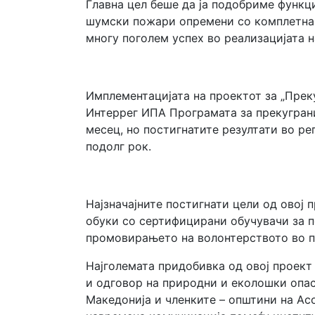
Главна цел беше да ја подобриме функц
шумски пожари опремени со комплетна 
многу поголем успех во реализацијата н
Имплементацијата на проектот за „Прек
Интеррег ИПА Програмата за прекуграни
месец, но постигнатите резултати во р
подолг рок.
Најзначајните постигнати цели од овој
обуки со сертифицирани обучувачи за п
промовирањето на волонтерството во 
Најголемата придобивка од овој проект
и одговор на природни и еколошки опас
Македонија и членките – општини на Асо