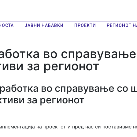
НОСТА
ЈАВНИ НАБАВКИ
ПРОЕКТИ
РЕГИОНОТ Н
аботка во справување
иви за регионот
работка во справување со 
ктиви за регионот
мплементација на проектот и пред нас си поставивме н