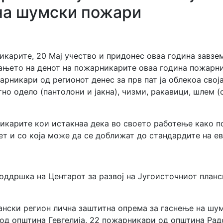
на шумски пожари
карите, 20 Мај учество и придонес оваа година завзем
ањето на денот на пожарникарите оваа година пожарни
арникари од регионот денес за прв пат ја облекоа свој
но одело (пантолони и јакна), чизми, ракавици, шлем (
икарите кои истакнаа дека во своето работење како п
тет и со која може да се доближат до стандардите на 
оддршка на Центарот за развој на Југоисточниот планс
лански регион лична заштитна опрема за гаснење на ш
од општина Гевгелија, 22 пожарникари од општина Ра