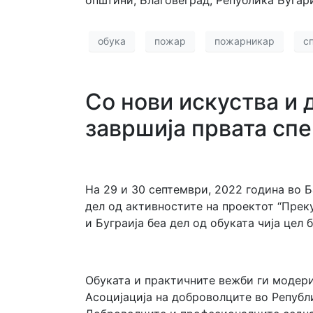
обука
пожар
пожарникар
с
Со нови искуства и 
завршија првата сп
На 29 и 30 септември, 2022 година во 
дел од активностите на проектот “Прек
и Буграија беа дел од обуката чија це
Обуката и практичните вежби ги модери
Асоцијација на доброволците во Републ