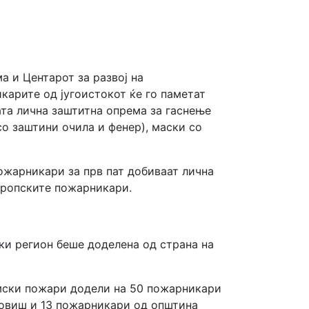
а и Центарот за развој на
карите од југоистокот ќе го паметат
ата лична заштитна опрема за гаснење
со заштини очила и фенер), маски со
ожарникари за прв пат добиваат лична
европските пожарникари.
ки регион беше доделена од страна на
умски пожари додели на 50 пожарникари
довиш и 13 пожарникари од општина