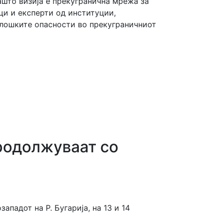
што визија е прекугранична мрежа за
ци и експерти од институции,
олошките опасности во прекуграничниот
продолжуваат со
падот на Р. Бугарија, на 13 и 14