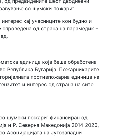
а, од предвидените шест дводневни
правување со шумски пожари”.
 интерес кај учесниците кои будно и
е спроведена од страна на парамедик –
ад.
ематска единица која беше обработена
 во Република Бугарија. Пожарникарите
иторијалната противпожарна единица на
тензитет и интерес од страна на сите
 со шумски пожари“ финансиран од
ја и Р. Северна Македонија 2014-2020,
со Асоцијацијата на Југозападни