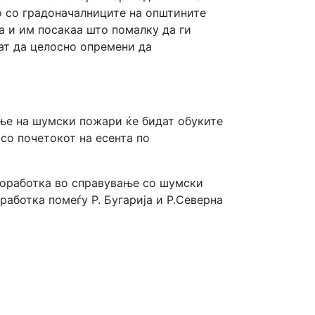
о со градоначалниците на општините
 и им посакаа што помалку да ги
жат да целосно опремени да
ење на шумски пожари ќе бидат обуките
со почетокот на есента по
соработка во справување со шумски
аботка помеѓу Р. Бугарија и Р.Северна