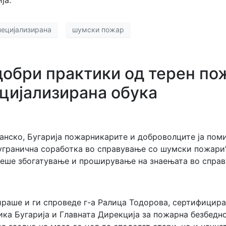
пецијализирана
шумски пожар
добри практики од терен по
ецијализирана обука
Банско, Бугарија пожарникарите и доброволците ја пом
угранична соработка во справување со шумски пожари”
л беше збогатување и проширување на знаењата во спр
раше и ги спроведе г-а Ралица Тодорова, сертифицир
ика Бугарија и Главната Дирекција за пожарна безбедно