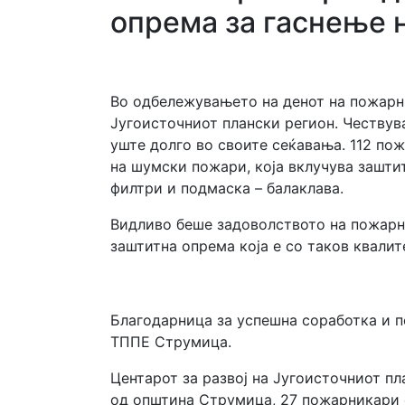
опрема за гаснење 
Во одбележувањето на денот на пожарни
Југоисточниот плански регион. Чествув
уште долго во своите сеќавања. 112 пож
на шумски пожари, која вклучува заштит
филтри и подмаска – балаклава.
Видливо беше задоволството на пожарн
заштитна опрема која е со таков квали
Благодарница за успешна соработка и п
ТППЕ Струмица.
Центарот за развој на Југоисточниот п
од општина Струмица, 27 пожарникари 