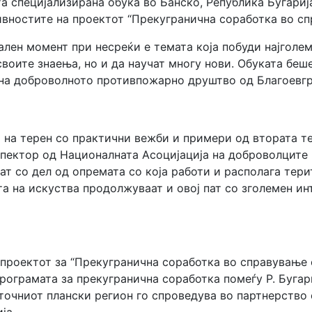
а специјализирана обука во Банско, Република Бугариј
ивностите на проектот “Прекугранична соработка во с
лен момент при несреќи е темата која побуди најголем
своите знаења, но и да научат мнoгу нови. Обуката беш
 на доброволното противпожарно друштво од Благоевгр
на терен со практични вежби и примери од втората т
спектор од Националната Асоцијација на доброволците
т со дел од опремата со која работи и располага тер
а на искуства продолжуваат и овој пат со зголемен ин
 проектот за “Прекугранична соработка во справување
рограмата за прекугранична соработка помеѓу Р. Бугари
сточниот плански регион го спроведува во партнерство 
ја.