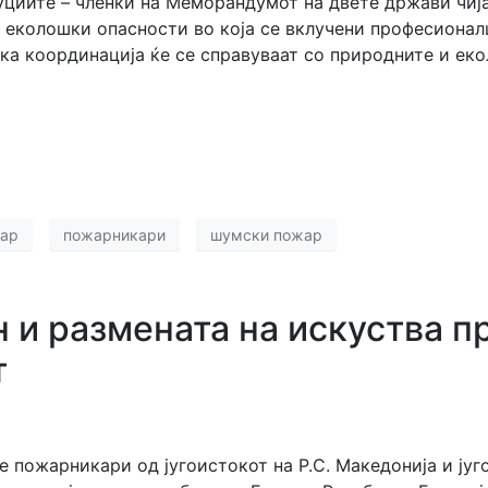
циите – членки на Меморандумот на двете држави чија
 еколошки опасности во која се вклучени професионал
ка координација ќе се справуваат со природните и ек
ар
пожарникари
шумски пожар
н и размената на искуства 
т
пожарникари од југоистокот на Р.С. Македонија и југоза