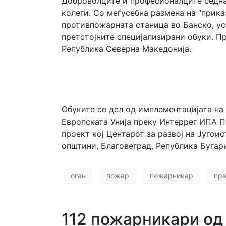
Доброволците и професионалците седнаа
колеги. Со меѓусебна размена на “прика
противпожарната станица во Банско, ус
претстојните специјализирани обуки. Пр
Република Северна Македонија.
Обуките се дел од имплементацијата на
Европската Унија преку Интеррег ИПА П
проект кој Центарот за развој на Југои
општини, Благовеград, Република Бугари
оган
пожар
пожарникар
пре
112 пожарникари од 