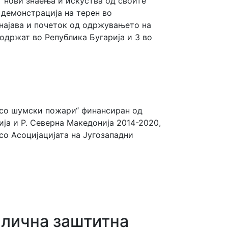
т нови знаења и искуства од своите
 демонстрација на терен во
 најава и почеток од одржувањето на
 одржат во Република Бугарија и 3 во
 со шумски пожари“ финансиран од
ја и Р. Северна Македонија 2014-2020,
со Асоцијацијата на Југозападни
а лична заштитна