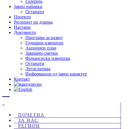
Галерија
Јавни набавки
Останати
Проекти
Регионот на дланка
Настани
Документи
Програма за развој
Годишни извештаи
Акционен план
Завршни сметки
Финансиски извештаи
Останати
Легислатива
Информации од јавен карактер
Контакт
×
ПОЧЕТНА
ЗА НАС
РЕГИОН