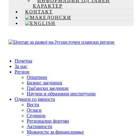
ИНФОРМАЦИИ ОД ЈАВЕН
КАРАКТЕР
КОНТАКТ
Почетна
За нас
Регион
Општини
Бизнис заедници
Граѓански заедници
Научни и образовни институции
Односи со јавноста
Вести
Огласи
Седници
Регионални форуми
Активности
Можности за финансирање