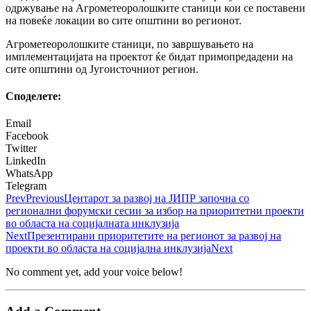
одржување на Агрометеоролошките станици кои се поставени
на повеќе локации во сите општини во регионот.
Агрометеоролошките станици, по завршувањето на
имплементацијата на проектот ќе бидат примопредадени на
сите општини од Југоисточниот регион.
Споделeте:
Email
Facebook
Twitter
LinkedIn
WhatsApp
Telegram
Prev
Previous
Центарот за развој на ЈИПР започна со
регионални форумски сесии за избор на приоритетни проекти
во областа на социјалната инклузија
Next
Презентирани приоритетите на регионот за развој на
проекти во областа на социјална инклузија
Next
No comment yet, add your voice below!