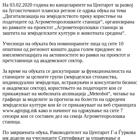
На 03.02.2020 година во канцелариите на Центарот за развој
на Југоисточниот плански регион се одржа обука на тема
„Дигитализација на земјоделството преку користење на
податоците од Агрометеоролошките станици“, организирана
во рамките на проектот „Агрометеоролошки станици за
заштита на земјоделските култури и животната средина“.
Учесници на обуката беа номинираните лица од сите 10
општини од регионот коишто дадоа голем придонес во
имплементацијата на активностите во рамки на проектот и
претставници од академскиот сектор.
За време на обуката се дискутираше за функционалноста на
станиците за целните групи (земјоделски стопанства,
индивидуални земјоделци, истражувачи и консултанти бизнис
и академски сектор), користењето на податоците кои се
прикажуваат на мобилната апликација „Meteobot“, читање на
графици за моделите за прогноза на болести на одредени
земјоделски култури кои ќе се прикажуваат на веб страницата
www.agrojug.mk како и начинот на одржување на сите 7
сензори кои се составен дел на секоја Агрометеоролошка
станица.
По завршената обука, Раководителот на Центарот Г-а Ѓуркова
им додели на учесниците Сертификат за управување и