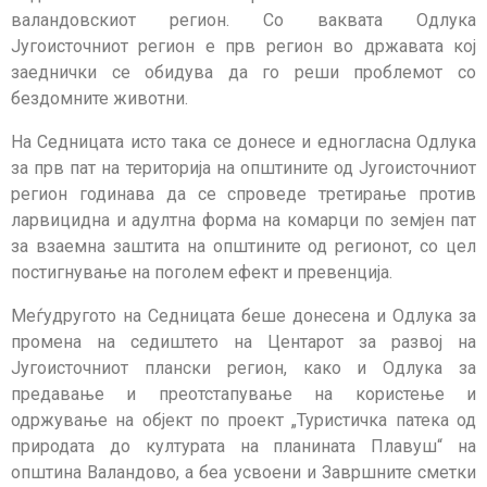
валандовскиот регион. Со ваквата Одлука
Југоисточниот регион е прв регион во државата кој
заеднички се обидува да го реши проблемот со
бездомните животни.
На Седницата исто така се донесе и едногласна Одлука
за прв пат на територија на општините од Југоисточниот
регион годинава да се спроведе третирање против
ларвицидна и адултна форма на комарци по земјен пат
за взаемна заштита на општините од регионот, со цел
постигнување на поголем ефект и превенција.
Меѓудругото на Седницата бешe донесена и Одлука за
промена на седиштето на Центарот за развој на
Југоисточниот плански регион, како и Одлука за
предавање и преотстапување на користење и
одржување на објект по проект „Туристичка патека од
природата до културата на планината Плавуш“ на
општина Валандово, а беа усвоени и Завршните сметки