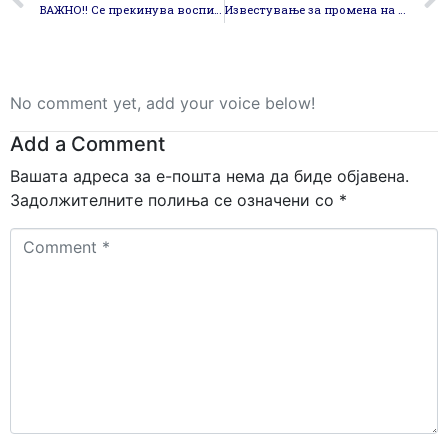
ВАЖНО!! Се прекинува воспитно-образовниот процес во детските градинки, основното, средното и високото образование, се забрануваат масовни јавни настани и организираните патувања во високо ризичните земји
Известување за промена на локација за отварање на понуди по јавниот тендер „Изведување на градежни работи за реконструкција на дел од речното корито на река Сушица во општина Радовиш“
No comment yet, add your voice below!
Add a Comment
Вашата адреса за е-пошта нема да биде објавена.
Задолжителните полиња се означени со
*
Comment
*