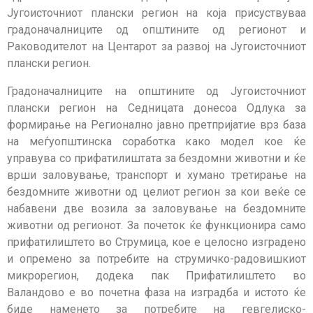
Југоисточниот плански регион на која присуствуваа
градоначалниците од општините од регионот и
Раководителот на Центарот за развој на Југоисточниот
плански регион.
Градоначалниците на општините од Југоисточниот
плански регион на Седницата донесоа Одлука за
формирање на Регионално јавно претпријатие врз база
на меѓуопштинска соработка како модел кое ќе
управува со прифатилиштата за бездомни животни и ќе
врши заловување, транспорт и хумано третирање на
бездомните животни од целиот регион за кои веќе се
набавени две возила за заловување на бездомните
животни од регионот. За почеток ќе функционира само
прифатилиштето во Струмица, кое е целосно изградено
и опремено за потребите на струмичко-радовишкиот
микрорегион, додека пак Прифатилиштето во
Валандово е во почетна фаза на изградба и истото ќе
биде наменето за потребите на гевгелиско-