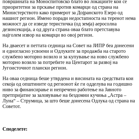
површината на Моноспитовско блато во локациите кои се
приоритетни за прскање против комарци од страна на
Министерството како примерот за Дојранското Езеро од
нашиот регион. Имено поради недостапноста на теренот нема
можност да се изведе теристичка (од земја) аеросолна
дезинсекција, а од друга страна оваа блато претставува
најголем извор на комарци во овој регион.
На дваесет и петтата седница на Совет на ЈИПР беа донесени
и едногласно усвоени и Одлуките за продажба на старото
службено моторно возило и за купување на ново службено
моторно возило за потребите на Центарот за развој на
Југоисточнот плански регион.
На оваа седница беше утврдена и висината на средствата кои
секоја од општините од регионот ќе ги одделува на годишно
ниво за финансирање и непречено работење на Јавното
претпријатие за заловување на бездомни кучиња „Астра –
Луна“ – Струмица, за што беше донесена Одлука од страна на
Советот.
Споделeте: