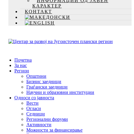
ИНФОРМАЦИИ ОД ЈАВЕН
КАРАКТЕР
КОНТАКТ
Почетна
За нас
Регион
Општини
Бизнис заедници
Граѓански заедници
Научни и образовни институции
Односи со јавноста
Вести
Огласи
Седници
Регионални форуми
Активности
Можности за финансирање