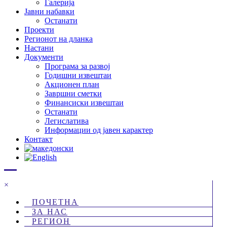
Галерија
Јавни набавки
Останати
Проекти
Регионот на дланка
Настани
Документи
Програма за развој
Годишни извештаи
Акционен план
Завршни сметки
Финансиски извештаи
Останати
Легислатива
Информации од јавен карактер
Контакт
×
ПОЧЕТНА
ЗА НАС
РЕГИОН