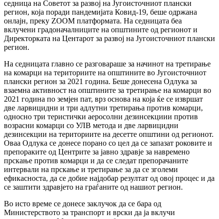
седница на Советот за развој на Југоисточниот плански
регион, која поради пандемијата Ковид-19, беше одржана
онлајн, преку ZOOM платформата. На седницата беа
вклучени градоначалниците на општините од регионот и
Директорката на Центарот за развој на Југоисточниот плански
регион.
На седницата главно се разговараше за начинот на третирање
на комарци на териториите на општините во Југоисточниот
плански регион за 2021 година. Беше донесена Одлука за
взаемна активност на општините за третирање на комарци во
2021 година по земјен пат, врз основа на која ќе се извршат
две ларвицидни и три адлутни третирања против комарци,
односно три теристички аеросолни дезинсекциии против
возрасни комарци со УЛВ метода и две ларвицидни
дезинсекции на териториите на десетте општини од регионот.
Оваа Одлука се донесе порано со цел да се запазат роковите и
препораките од Центрите за јавно здравје за навремено
прскање против комарци и да се следат препорачаните
интервали на прскање и третирање за да се зголеми
ефикасноста, да се добие најдобар резултат од овој процес и да
се заштити здравјето на граѓаните од нашиот регион.
Во исто време се донесе заклучок да се бара од
Министерството за транспорт и врски да ја вклучи