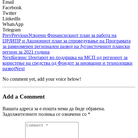
Email
Facebook
Twitter
LinkedIn
WhatsApp
Telegram
Prev
Previous
Усвоени Финансискиот план за работа на
ЦРЈИПР и Акциониот план за спроведување на Програмата
за рамномерен регионален развој на Југоисточниот плански
регион за 2021 година
Next
Бизнис Центарот во поддршка на МСП од регионот за
користење на средства од Фондот за иновации и технолошки
развој
Next
No comment yet, add your voice below!
Add a Comment
Вашата адреса за е-пошта нема да биде објавена.
Задолжителните полиња се означени со
*