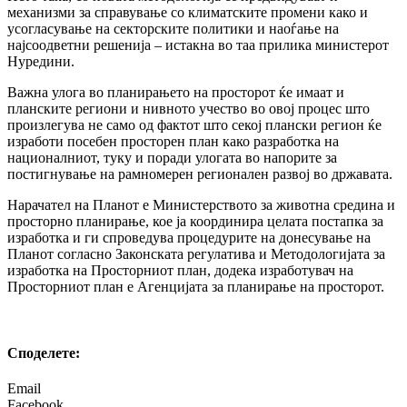
механизми за справување со климатските промени како и
усогласување на секторските политики и наоѓање на
најсоодветни решенија – истакна во таа прилика министерот
Нуредини.
Важна улога во планирањето на просторот ќе имаат и
планските региони и нивното учество во овој процес што
произлегува не само од фактот што секој плански регион ќе
изработи посебен просторен план како разработка на
националниот, туку и поради улогата во напорите за
постигнување на рамномерен регионален развој во државата.
Нарачател на Планот е Министерството за животна средина и
просторно плaнирање, кое ја координира целата постапка за
изработка и ги спроведува процедурите на донесување на
Планот согласно Законската регулатива и Методологијата за
изработка на Просторниот план, додека изработувач на
Просторниот план е Агенцијата за планирање на просторот.
Споделeте:
Email
Facebook