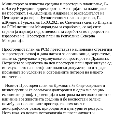
Министерот за животна средина и просторно плaнирање, Г-
н.Насер Нуредини, директорот на Агенцијата за планирање
на просторот, Г-а.Андријана Андреева и раководителот на
Центарот за развој на Југоисточниот плански регион, Г-
а.Жулиета Ѓуркова на 15.03.2021 во Свечената сала во Владата
на РСМ потпишаа Меморандум за соработка, со кој сите
страни ја изразија подготвеноста за соработка во процесот на
изработка на Просторен план на Република Северна
Македонија.
Просторниот план на РСМ претставува национална стратегија
за просторен развој и дава насоки за организација, користење,
заштита, уредување и управување со просторот на Државата.
Потребата за изработка на нов просторен план произлегува од
истекувањето на постојниот плански документ, но и заради
промената во условите и современите потреби на нашето
општество.
– Новиот Просторен план на Државата ќе биде современ и
визионерски и ќе овозможи долгорочен и одржлив социо-
економски развој, превенција и контрола на неговото штетно
влијание врз животната средина и ќе воспостави баланс
помеѓу расположивиот простор, економскиот и
демографскиот развој, природните и културните ресурси.
Исто така, со новата методологија се предвидуваат и