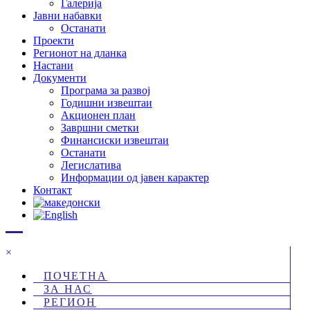
Галерија
Јавни набавки
Останати
Проекти
Регионот на дланка
Настани
Документи
Програма за развој
Годишни извештаи
Акционен план
Завршни сметки
Финансиски извештаи
Останати
Легислатива
Информации од јавен карактер
Контакт
×
ПОЧЕТНА
ЗА НАС
РЕГИОН