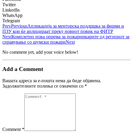
Twitter
LinkedIn
WhatsApp
Telegram
Prev
Previous
Апликација за менторска поддршка за фирми и
ПЗУ кои ќе аплицираат преку новиот повик на ФИТР
Next
Комплетно нова опрема за пожарникарите од регионот за
справување со шумски пожари
Next
No comment yet, add your voice below!
Add a Comment
Вашата адреса за е-пошта нема да биде објавена.
Задолжителните полиња се означени со
*
Comment *