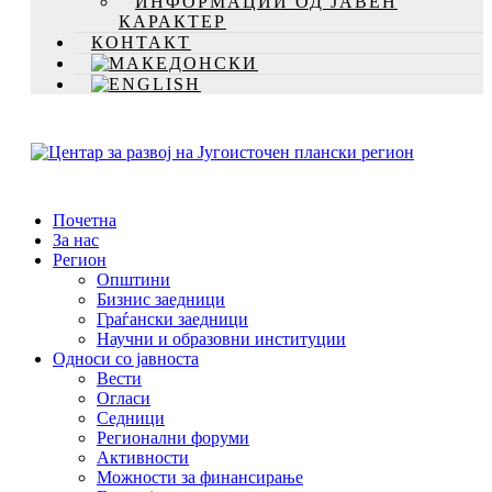
ИНФОРМАЦИИ ОД ЈАВЕН
КАРАКТЕР
КОНТАКТ
Почетна
За нас
Регион
Општини
Бизнис заедници
Граѓански заедници
Научни и образовни институции
Односи со јавноста
Вести
Огласи
Седници
Регионални форуми
Активности
Можности за финансирање