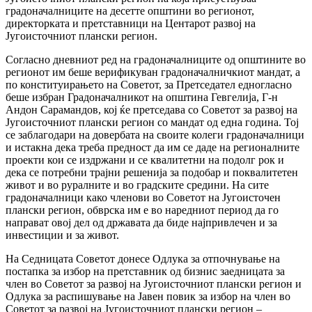
градоначалниците на десетте општини во регионот,
директорката и претставници на Центарот развој на
Југоисточниот плански регион.
Согласно дневниот ред на градоначалниците од општините во
регионот им беше верификуван градоначалничкиот мандат, а
по конституирањето на Советот, за Претседател едногласно
беше избран Градоначалникот на општина Гевгелија, Г-н
Андон Сарамандов, кој ќе претседава со Советот за развој на
Југоисточниот плански регион со мандат од една година. Тој
се заблагодари на довербата на своите колеги градоначалници
и истакна дека треба предност да им се даде на регионалните
проекти кои се издржани и се квалитетни на подолг рок и
дека се потребни трајни решенија за подобар и поквалитетен
живот и во руралните и во градските средини. На сите
градоначалници како членови во Советот на Југоисточен
плански регион, обврска им е во наредниот период да го
направат овој дел од државата да биде најпривлечен и за
инвестиции и за живот.
На Седницата Советот донесе Одлука за отпочнување на
постапка за избор на претставник од бизнис заедницата за
член во Советот за развој на Југоисточниот плански регион и
Одлука за распишување на Јавен повик за избор на член во
Советот за развој на Југоисточниот плански регион –