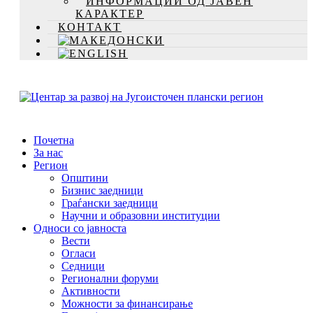
ИНФОРМАЦИИ ОД ЈАВЕН
КАРАКТЕР
КОНТАКТ
Почетна
За нас
Регион
Општини
Бизнис заедници
Граѓански заедници
Научни и образовни институции
Односи со јавноста
Вести
Огласи
Седници
Регионални форуми
Активности
Можности за финансирање