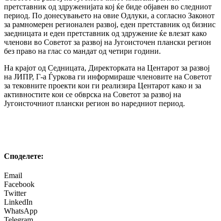
претставник од здруженијата кој ќе биде објавен во следниот
период. По донесувањето на овие Одлуки, а согласно Законот
за рамномерен регионален развој, еден претставник од бизнис
заедницата и еден претставник од здружение ќе влезат како
членови во Советот за развој на Југоисточен плански регион
без право на глас со мандат од четири години.
На крајот од Седницата, Директорката на Центарот за развој
на ЈИПР, Г-а Ѓуркова ги информираше членовите на Советот
за тековните проекти кои ги реализира Центарот како и за
активностите кои се обврска на Советот за развој на
Југоисточниот плански регион во наредниот период.
Споделeте:
Email
Facebook
Twitter
LinkedIn
WhatsApp
Telegram