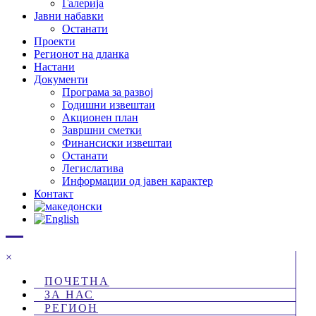
Галерија
Јавни набавки
Останати
Проекти
Регионот на дланка
Настани
Документи
Програма за развој
Годишни извештаи
Акционен план
Завршни сметки
Финансиски извештаи
Останати
Легислатива
Информации од јавен карактер
Контакт
×
ПОЧЕТНА
ЗА НАС
РЕГИОН