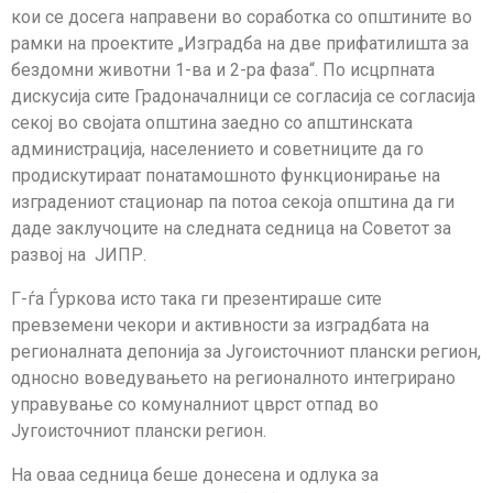
кои се досега направени во соработка со општините во
рамки на проектите „Изградба на две прифатилишта за
бездомни животни 1-ва и 2-ра фаза“. По исцрпната
дискусија сите Градоначалници се согласија се согласија
секој во својата општина заедно со апштинската
администрација, населението и советниците да го
продискутираат понатамошното функционирање на
изградениот стационар па потоа секоја општина да ги
даде заклучоците на следната седница на Советот за
развој на ЈИПР.
Г-ѓа Ѓуркова исто така ги презентираше сите
превземени чекори и активности за изградбата на
регионалната депонија за Југоисточниот плански регион,
односно воведувањето на регионалното интегрирано
управување со комуналниот цврст отпад во
Југоисточниот плански регион.
На оваа седница беше донесена и одлука за