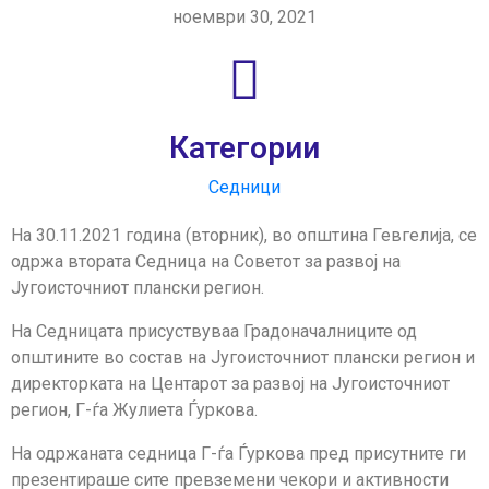
ноември 30, 2021
Категории
Седници
На 30.11.2021 година (вторник), во општина Гевгелија, се
одржa втората Седница на Советот за развој на
Југоисточниот плански регион.
На Седницата присуствуваа Градоначалниците од
општините во состав на Југоисточниот плански регион и
директорката на Центарот за развој на Југоисточниот
регион, Г-ѓа Жулиета Ѓуркова.
На одржаната седница Г-ѓа Ѓуркова пред присутните ги
презентираше сите превземени чекори и активности