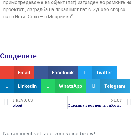
примопредавање на објект (пат) изграден во рамките на
проектот „Изградба на локалниот пат с. Зубово спој со
пат с.Ново Село – с.Мокриево“.
Споделeте:
Email
Facebook
Twitter
LinkedIn
WhatsApp
Telegram
PREVIOUS
NEXT
About
Одржана дводневна работилница по проект „Прекугранична соработка во справување со шумски пожари“
No comment yet, add your voice below!