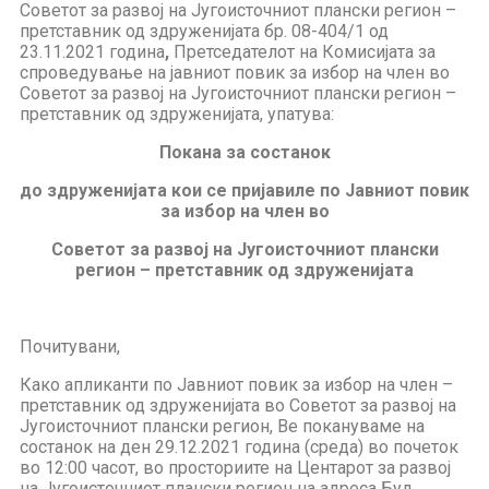
Советот за развој на Југоисточниот плански регион –
претставник од здруженијата бр. 08-404/1 од
23.11.2021 година
,
Претседателот на Комисијата за
спроведување на јавниот повик за избор на член во
Советот за развој на Југоисточниот плански регион –
претставник од здруженијата, упатува:
Покана за состанок
до здруженијата кои се пријавиле по Јавниот повик
за избор на член во
Советот за развој на Југоисточниот плански
регион – претставник од здруженијата
Почитувани,
Како апликанти по Јавниот повик за избор на член –
претставник од здруженијата во Советот за развој на
Југоисточниот плански регион, Ве покануваме на
состанок на ден 29.12.2021 година (среда) во почеток
во 12:00 часот, во просториите на Центарот за развој
на Југоисточниот плански регион на адреса Бул.