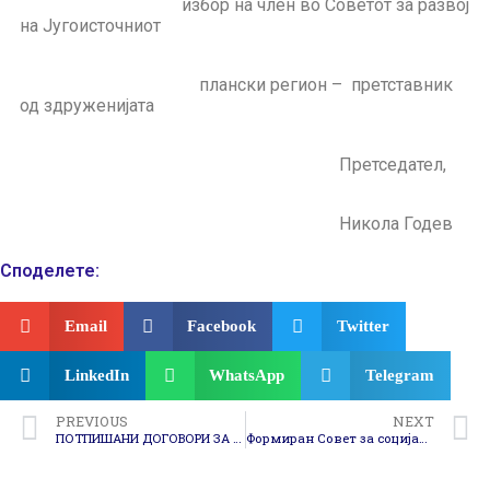
избор на член во Советот за развој
на Југоисточниот
плански регион – претставник
од здруженијата
Претседател,
Никола Годев
Споделeте:
Email
Facebook
Twitter
LinkedIn
WhatsApp
Telegram
PREVIOUS
NEXT
ПОТПИШАНИ ДОГОВОРИ ЗА РЕАЛИЗАЦИЈА НА ПРОЕКТИ ОД ПРОГРАМАТА ЗА РРР
Формиран Совет за социјална заштита на Југоисточниот плански регион