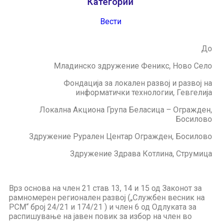
Категории
Вести
До
Младинско здружение Феникс, Ново Село
Фондација за локален развој и развој на
информатички технологии, Гевгелија
Локална Акциона Група Беласица – Огражден,
Босилово
Здружение Рурален Центар Огражден, Босилово
Здружение Здрава Котлина, Струмица
Врз основа на член 21 став 13, 14 и 15 од Законот за
рамномерен регионален развој („Службен весник на
РСМ“ број 24/21 и 174/21 ) и член 6 од Одлуката за
распишување на јавен повик за избор на член во