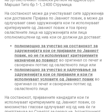
Маршал Тито бр.1-1, 2400 Струмица.
На состанокот може да учествуваат сите здруженија
кои доставиле Пријава по Јавниот повик, а може да
одлучуваат само здруженијата кои ги исполнуваат
критериумите од Јавниот повик и тоа преку
овластените лица на здруженијата или лица
ополномоштени од нив кои се должни да достават:
полномошно за учество на состанокот за
здруженијата кои се пријавиле по Јавниот
повик, но не ги исполнуваат критериумите
назначени во повикот
во оригинал со печат и
своерачен потпис од овластеното лице или
полномошно за учество и одлучување за
здруженијата кои се пријавиле и кои ги
исполнуваат условите од Јавниот повик
во
оригинал со печат и своерачен потпис од
овластеното лице.
На состанокот, пријавените кандидати кои ги
исполнуваат критериумите од Јавниот повик, со
мнозинство гласови одлучуваат кој од нив ќе ги
претставува во Советот за развој на Југоисточниот