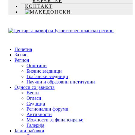
КАРАКТЕР
КОНТАКТ
Почетна
За нас
Регион
Општини
Бизнис заедници
Граѓански заедници
Научни и образовни институции
Односи со јавноста
Вести
Огласи
Седници
Регионални форуми
Активности
Можности за финансирање
Галерија
Јавни набавки