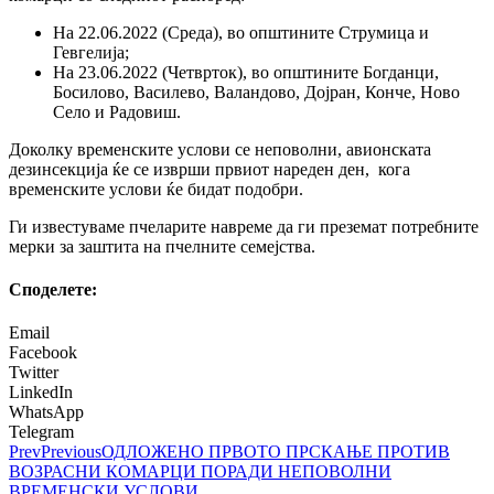
На 22.06.2022 (Среда), во општините Струмица и
Гевгелија;
На 23.06.2022 (Четврток), во општините Богданци,
Босилово, Василево, Валандово, Дојран, Конче, Ново
Село и Радовиш.
Доколку временските услови се неповолни, авионската
дезинсекција ќе се изврши првиот нареден ден, кога
временските услови ќе бидат подобри.
Ги известуваме пчеларите навреме да ги преземат потребните
мерки за заштита на пчелните семејства.
Споделeте:
Email
Facebook
Twitter
LinkedIn
WhatsApp
Telegram
Prev
Previous
ОДЛОЖЕНО ПРВОТО ПРСКАЊЕ ПРОТИВ
ВОЗРАСНИ КОМАРЦИ ПОРАДИ НЕПОВОЛНИ
ВРЕМЕНСКИ УСЛОВИ