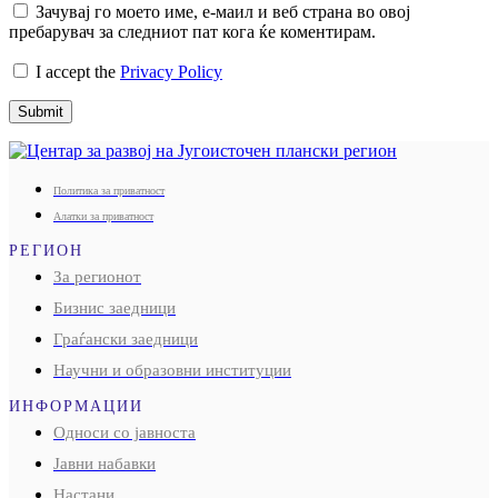
Зачувај го моето име, е-маил и веб страна во овој
пребарувач за следниот пат кога ќе коментирам.
I accept the
Privacy Policy
Submit
Политика за приватност
Алатки за приватност
РЕГИОН
За регионот
Бизнис заедници
Граѓански заедници
Научни и образовни институции
ИНФОРМАЦИИ
Односи со јавноста
Јавни набавки
Настани