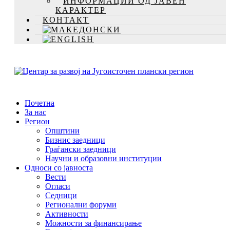
ИНФОРМАЦИИ ОД ЈАВЕН
КАРАКТЕР
КОНТАКТ
Почетна
За нас
Регион
Општини
Бизнис заедници
Граѓански заедници
Научни и образовни институции
Односи со јавноста
Вести
Огласи
Седници
Регионални форуми
Активности
Можности за финансирање