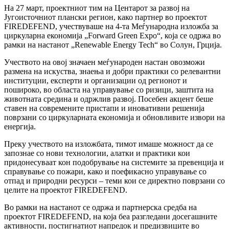
На 27 март, проектниот тим на Центарот за развој на
Југоисточниот плански регион, како партнер во проектот
FIREDEFEND, учествуваше на 4-та Меѓународна изложба за
циркуларна економија „Forward Green Expo“, која се одржа во
рамки на настанот „Renewable Energy Tech“ во Солун, Грција.
Учеството на овој значаен меѓународен настан овозможи
размена на искуства, знаења и добри практики со релевантни
институции, експерти и организации од регионот и
пошироко, во областа на управување со ризици, заштита на
животната средина и одржлив развој. Посебен акцент беше
ставен на современите пристапи и иновативни решенија
поврзани со циркуларната економија и обновливите извори на
енергија.
Преку учеството на изложбата, тимот имаше можност да се
запознае со нови технологии, алатки и практики кои
придонесуваат кон подобрување на системите за превенција и
справување со пожари, како и поефикасно управување со
отпад и природни ресурси – теми кои се директно поврзани со
целите на проектот FIREDEFEND.
Во рамки на настанот се одржа и партнерска средба на
проектот FIREDEFEND, на која беа разгледани досегашните
активности, постигнатиот напредок и предизвиците во