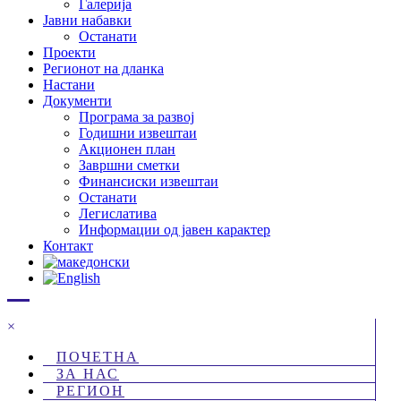
Галерија
Јавни набавки
Останати
Проекти
Регионот на дланка
Настани
Документи
Програма за развој
Годишни извештаи
Акционен план
Завршни сметки
Финансиски извештаи
Останати
Легислатива
Информации од јавен карактер
Контакт
×
ПОЧЕТНА
ЗА НАС
РЕГИОН