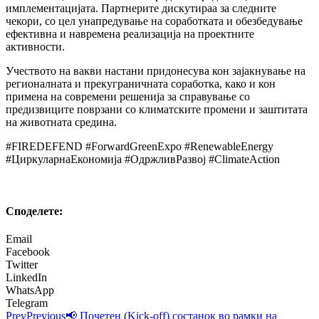
имплементацијата. Партнерите дискутираа за следните
чекори, со цел унапредување на соработката и обезбедување
ефективна и навремена реализација на проектните
активности.
Учеството на вакви настани придонесува кон зајакнување на
регионалната и прекуграничната соработка, како и кон
примена на современи решенија за справување со
предизвиците поврзани со климатските промени и заштитата
на животната средина.
#FIREDEFEND #ForwardGreenExpo #RenewableEnergy
#ЦиркуларнаЕкономија #ОдржливРазвој #ClimateAction
Споделeте:
Email
Facebook
Twitter
LinkedIn
WhatsApp
Telegram
Prev
Previous
📢 Почетен (Kick-off) состанок во рамки на